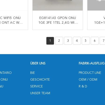
C WIFI5 ONU
EG8141A5 GPON ONU
 ONT AC WIFI
1GE 3FE 1TEL 2,4G WIFI
1GE+1
IFI XPON ONU
XPON ONT
GPON 
ONTAKT
KONTAKT
1
2
3
4
5
6
7
ÜBER UNS
FABRIK-AUSFLUG
NTARIO
BIE
PRODUCT LINE
 ONU
GESCHICHTE
OEM / ODM
NU
SERVICE
R & D
UNSER TEAM