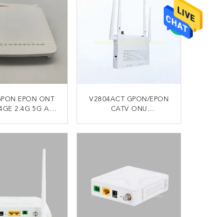
GPON EPON ONT
V2804ACT GPON/EPON
4GE 2.4G 5G AC
CATV ONU
XPON ONU FTTX
GE+CATV+USB3.0+WiFi
IFI Modell
ONT XPON 2.4g 5g
KONTAKT
KONTAKT
Doppelband-WLAN ONU