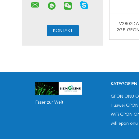
V2802DA
2GE GPON
2,4G 5G W
K
KATEGORIEN
GPON ONU O
Faser zur Welt
Huawei GPON
WiFi GPON O
wifi epon onu