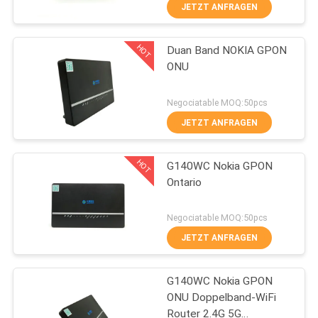
JETZT ANFRAGEN
TRETEN
HOT
Duan Band NOKIA GPON
SIE
14
ONU
MIT
WiFi GPON ONU
UNS
Negociatable MOQ:50pcs
IN
JETZT ANFRAGEN
VERBINDUNG
HOT
G140WC Nokia GPON
Ontario
FORDERN
32
SIE
Negociatable MOQ:50pcs
JETZT ANFRAGEN
EIN
wifi epon onu
ZITAT
G140WC Nokia GPON
ONU Doppelband-WiFi
SITEMAP
Router 2.4G 5G