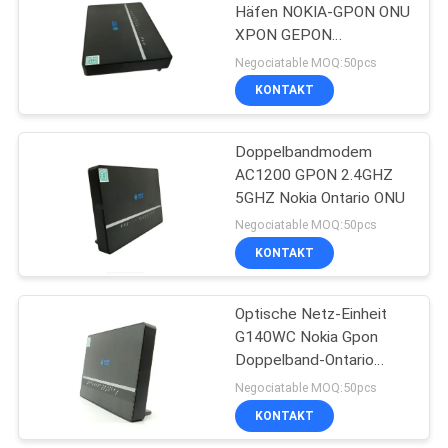
Häfen NOKIA-GPON ONU
XPON GEPON
35
kompatibel mit allen
Negociatable MOQ:50pcs
KONTAKT
NOKIA GPON ONU
Doppelbandmodem
AC1200 GPON 2.4GHZ
5GHZ Nokia Ontario ONU
Negociatable MOQ:50pcs
KONTAKT
29
Faser-
Optische Netz-Einheit
G140WC Nokia Gpon
Optikanschlusskasten
Doppelband-Ontario
Nanya
Negociatable MOQ:50pcs
NT5CC256M16GP DI
KONTAKT
RAM