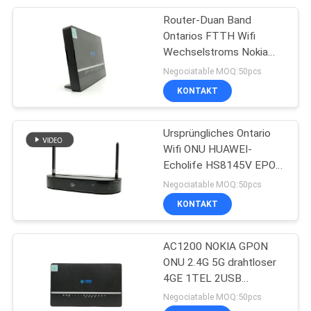
Router-Duan Band
20
Ontarios FTTH Wifi
Wechselstroms Nokia
Faser-Optikteiler
GPON Router-optischer
Negociatable MOQ:50pcs
Netz-Anschluss
KONTAKT
Ursprüngliches Ontario
Wifi ONU HUAWEI-
Echolife HS8145V EPON
21
GPON XPON CATV
Negociatable MOQ:50pcs
schnelles
KONTAKT
Optikverbindungsstück
AC1200 NOKIA GPON
der Faser
ONU 2.4G 5G drahtloser
4GE 1TEL 2USB
Doppelband-Ontario-
Negociatable MOQ:50pcs
Router