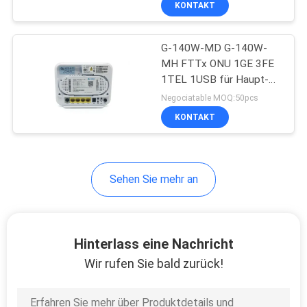
KONTAKT
146
Optische Linie
G-140W-MD G-140W-
Anschluss OLT
MH FTTx ONU 1GE 3FE
1TEL 1USB für Haupt-
SOHO-Benutzer
Negociatable MOQ:50pcs
KONTAKT
159
Sehen Sie mehr an
FTTH-Router-
Modem
Hinterlass eine Nachricht
Wir rufen Sie bald zurück!