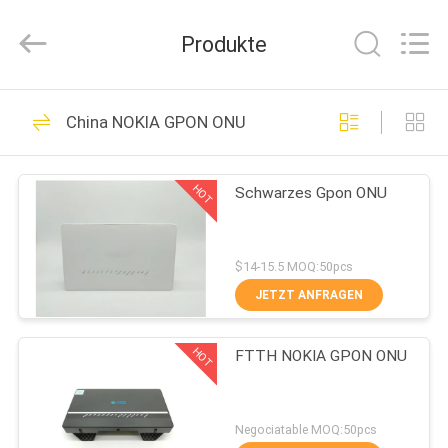
HONGKING
INDUSTRIAL
CO.,
Produkte
LIMITED.
All
Rights
Reserved.
HAUS
419
China NOKIA GPON ONU
GPON ONU
PRODUKTE
ONTARIO
HOT
Schwarzes Gpon ONU
ÜBER
UNS
$14-15.5 MOQ:50pcs
JETZT ANFRAGEN
143
FABRIK-
HOT
FTTH NOKIA GPON ONU
AUSFLUG
Huawei GPON ONU
QUALITÄTSKONTROLLE
Negociatable MOQ:50pcs