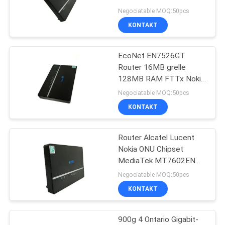
drahtloses 4GE 1TEL
Negociatable MOQ:50pcs
2USB Ontarios
KONTAKT
PRIVACY
11
POLICY
EcoNet EN7526GT
XPON ONTARIO
Router 16MB grelle
128MB RAM FTTx Nokia
G140WC CPU
Negociatable MOQ:50pcs
KONTAKT
Router Alcatel Lucent
78
Nokia ONU Chipset
MediaTek MT7602EN
ZTE GPON ONU
MT7612EN WLAN
Negociatable MOQ:50pcs
KONTAKT
900g 4 Ontario Gigabit-