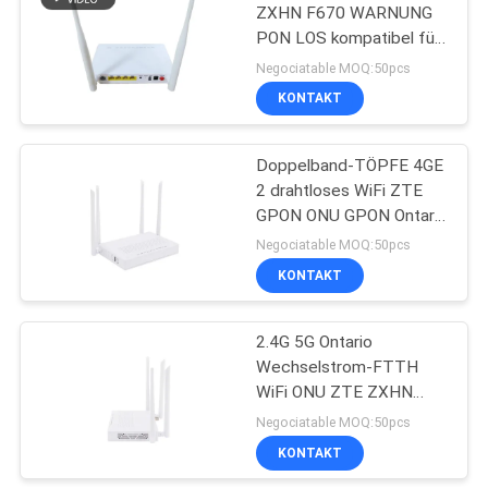
ZXHN F670 WARNUNG
PON LOS kompatibel für
35
OLT
Negociatable MOQ:50pcs
KONTAKT
NOKIA GPON ONU
Doppelband-TÖPFE 4GE
2 drahtloses WiFi ZTE
GPON ONU GPON Ontario
ZXHN F680
Negociatable MOQ:50pcs
KONTAKT
29
Faser-
2.4G 5G Ontario
Wechselstrom-FTTH
Optikanschlusskasten
WiFi ONU ZTE ZXHN
F680 GPON
Negociatable MOQ:50pcs
KONTAKT