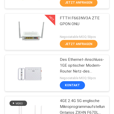
JETZT ANFRAGEN
TRETEN
HOT
FTTH F663NV3A ZTE
SIE
14
GPON ONU
MIT
WiFi GPON ONU
UNS
Negociatable MOQ:50pcs
IN
JETZT ANFRAGEN
VERBINDUNG
Des Ethernet-Anschluss-
1GE optischer Modem-
FORDERN
Router Netz-des
32
Anschluss-F601 FTTH
SIE
Negociatable MOQ:50pcs
ZTE
KONTAKT
EIN
wifi epon onu
ZITAT
4GE 2.4G 5G englische
Mikroprogrammaufstellung
SITEMAP
Ontarios ZXHN F670L