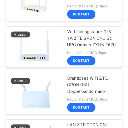
Wechselstrom-ZTE
Negociatable MOQ:50pcs
GPON
KONTAKT
PRIVACY
11
POLICY
Verbindungsstück 12V
XPON ONTARIO
1A ZTE GPON ONU Sc
UPC Ontario ZXHN F670
Negociatable MOQ:50pcs
KONTAKT
Drahtloses WiFi ZTE
78
GPON ONU
Doppelbandontario
ZTE GPON ONU
F670L F670 kompatibel
Negociatable MOQ:50pcs
für OLT
KONTAKT
LAN ZTE GPON ONU