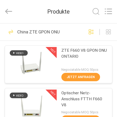
HONGKING
INDUSTRIAL
CO.,
Produkte
LIMITED.
All
Rights
Reserved.
HAUS
419
China ZTE GPON ONU
GPON ONU
PRODUKTE
ONTARIO
HOT
ZTE F660 V8 GPON ONU
ONTARIO
ÜBER
UNS
Negociatable MOQ:50pcs
JETZT ANFRAGEN
143
FABRIK-
HOT
Optischer Netz-
AUSFLUG
Huawei GPON ONU
Anschluss FTTH F660
V8
QUALITÄTSKONTROLLE
Negociatable MOQ:50pcs