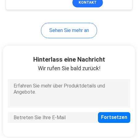
KONTAKT
146
Optische Linie
Anschluss OLT
Sehen Sie mehr an
Hinterlass eine Nachricht
Wir rufen Sie bald zurück!
159
FTTH-Router-
Modem