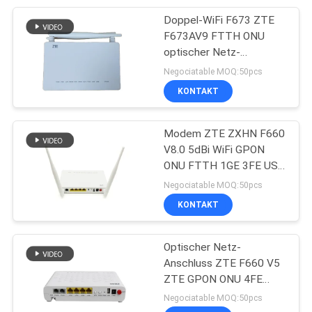
Doppel-WiFi F673 ZTE
20
F673AV9 FTTH ONU
optischer Netz-
Faser-Optikteiler
Anschluss Ontarios 1GE
Negociatable MOQ:50pcs
3FE USB VOIP
KONTAKT
Modem ZTE ZXHN F660
V8.0 5dBi WiFi GPON
ONU FTTH 1GE 3FE USB
21
VOIP USB
Negociatable MOQ:50pcs
schnelles
KONTAKT
Optikverbindungsstück
Optischer Netz-
der Faser
Anschluss ZTE F660 V5
ZTE GPON ONU 4FE
2TEL 1USB WiFi FTTH
Negociatable MOQ:50pcs