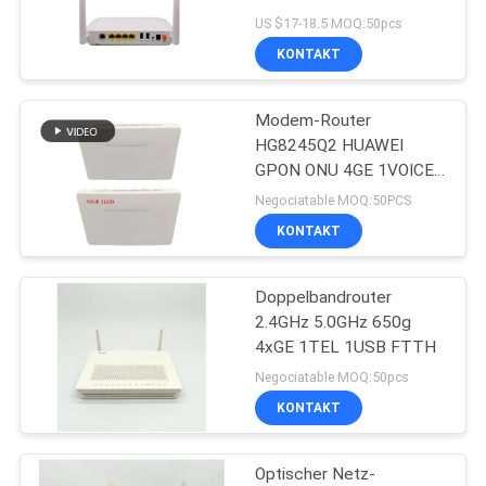
Doppelband-Ontario
US $17-18.5 MOQ:50pcs
KONTAKT
PRIVACY
POLICY
Modem-Router
HG8245Q2 HUAWEI
GPON ONU 4GE 1VOICE
2USB 2WIFI 2.4G 5G
Negociatable MOQ:50PCS
FTTH
KONTAKT
Doppelbandrouter
2.4GHz 5.0GHz 650g
4xGE 1TEL 1USB FTTH
Negociatable MOQ:50pcs
KONTAKT
Optischer Netz-