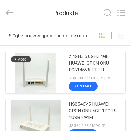
HONGKING
INDUSTRIAL
CO.,
Produkte
LIMITED.
All
Rights
Reserved.
HAUS
5 0ghz huawei gpon onu online manufacture
PRODUKTE
2.4GHz 5.0GHz 4GE
HUAWEI GPON ONU
ÜBER
EG8145V5 FTTH
UNS
Doppelband-Router
Negociatable MOQ:50pcs
Wechselstroms WiFi
KONTAKT
FABRIK-
HS8546V5 HUAWEI
AUSFLUG
GPON ONU 4GE 1POTS
1USB 2WIFI
QUALITÄTSKONTROLLE
Doppelband-GPON ONU
US $21.5-22.5 MOQ:50pcs