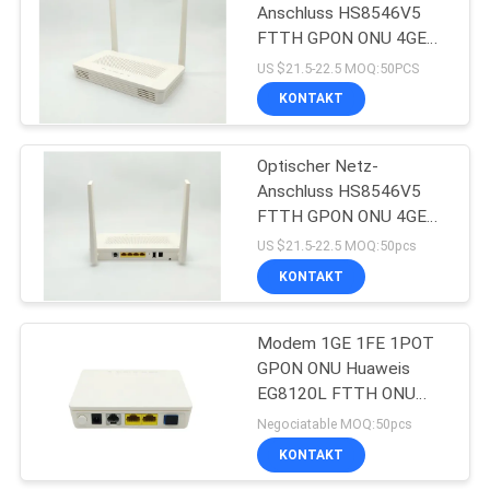
Anschluss HS8546V5
FTTH GPON ONU 4GE
1POTS 1USB WIFI
US $21.5-22.5 MOQ:50PCS
KONTAKT
Optischer Netz-
Anschluss HS8546V5
FTTH GPON ONU 4GE
1POTS 1USB WIFI
US $21.5-22.5 MOQ:50pcs
KONTAKT
Modem 1GE 1FE 1POT
GPON ONU Huaweis
EG8120L FTTH ONU
Chipset Ontarios Hisilicon
Negociatable MOQ:50pcs
KONTAKT