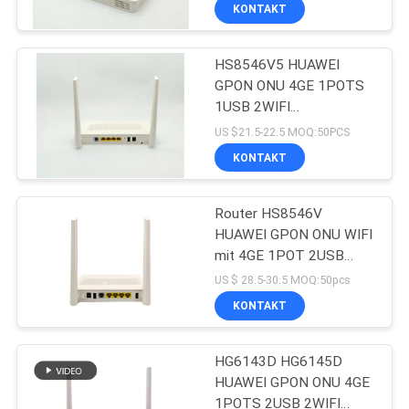
KONTAKT
TRETEN
HS8546V5 HUAWEI
SIE
GPON ONU 4GE 1POTS
MIT
1USB 2WIFI
UNS
Doppelband-GPON ONU
US $21.5-22.5 MOQ:50PCS
IN
KONTAKT
VERBINDUNG
Router HS8546V
HUAWEI GPON ONU WIFI
FORDERN
mit 4GE 1POT 2USB
2.4G/5G WiFi
SIE
US $ 28.5-30.5 MOQ:50pcs
KONTAKT
EIN
ZITAT
HG6143D HG6145D
HUAWEI GPON ONU 4GE
SITEMAP
1POTS 2USB 2WIFI