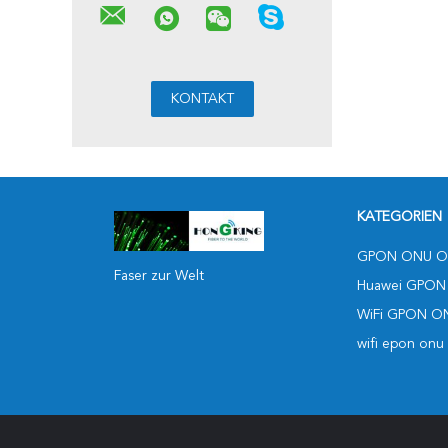
KATEGORIEN
GPON ONU O
Faser zur Welt
Huawei GPON
WiFi GPON O
wifi epon onu