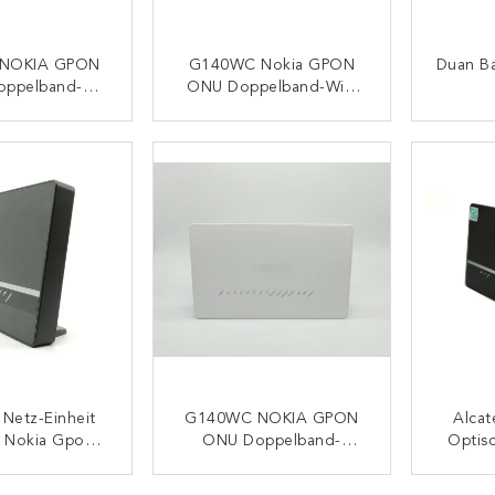
NOKIA GPON
G140WC Nokia GPON
Duan B
ppelband-
ONU Doppelband-WiFi
rio Nanya
Router 2.4G 5G
56M16GP DI
Drahtloses 4GE 1TEL
ONTAKT
KONTAKT
RAM
2USB Ontarios
 Netz-Einheit
G140WC NOKIA GPON
Alcat
Nokia Gpon
ONU Doppelband-
Optisc
and-Ontario
Ontario Nanya
Des 
5CC256M16GP
NT5CC256M16GP DI
G14
ONTAKT
KONTAKT