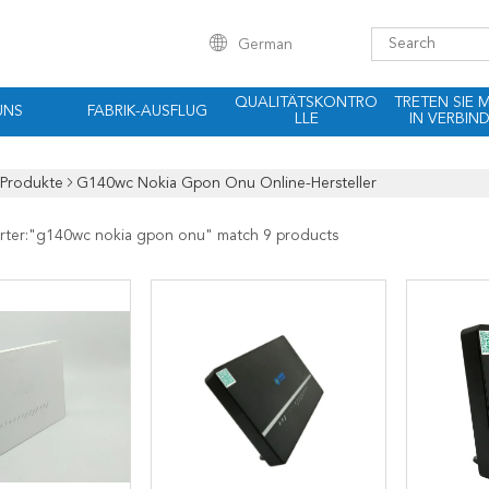
German
QUALITÄTSKONTRO
TRETEN SIE 
UNS
FABRIK-AUSFLUG
LLE
IN VERBIN
Produkte
G140wc Nokia Gpon Onu Online-Hersteller
rter:"
g140wc nokia gpon onu
" match 9 products