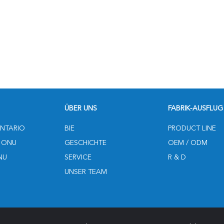
ÜBER UNS
FABRIK-AUSFLUG
NTARIO
BIE
PRODUCT LINE
 ONU
GESCHICHTE
OEM / ODM
NU
SERVICE
R & D
UNSER TEAM