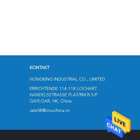
KONTAKT
HONGKING INDUSTRIAL CO., LIMITED
ERRICHTENDE 114-118 LOCHART
HANDELSSTRASSE FLAT/RM B 5/F
GAYLOAR, HK, China
sale08@onuchina.cn