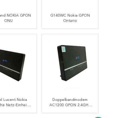
and NOKIA GPON
G140WC Nokia GPON
ONU
Ontario
KONTAKT
KONTAKT
el Lucent Nokia
Doppelbandmodem
he Netz-Einheit
AC1200 GPON 2.4GHZ
Modem-Router-
5GHZ Nokia Ontario
0WC Mit Wifi
ONU
KONTAKT
KONTAKT