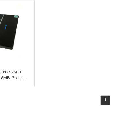
I RAM
RAM
 EN7526GT
16MB Grelle
M FTTx Nokia
0WC CPU
ONTAKT
1