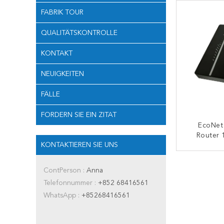
D
FABRIK TOUR
QUALITÄTSKONTROLLE
KONTAKT
NEUIGKEITEN
FÄLLE
FORDERN SIE EIN ZITAT
EcoNet
Router 
KONTAKTIEREN SIE UNS
128MB RA
G14
K
ContPerson :
Anna
Telefonnummer :
+852 68416561
WhatsApp :
+85268416561