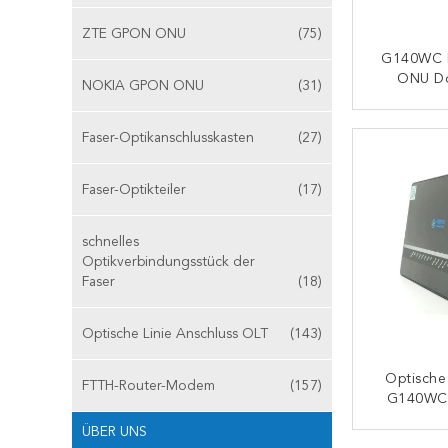
ZTE GPON ONU
(75)
G140WC 
ONU Do
NOKIA GPON ONU
(31)
Onta
NT5CC2
K
Faser-Optikanschlusskasten
(27)
Faser-Optikteiler
(17)
schnelles
Optikverbindungsstück der
Faser
(18)
Optische Linie Anschluss OLT
(143)
Optische
FTTH-Router-Modem
(157)
G140WC 
Doppelb
ÜBER UNS
Nanya NT
K