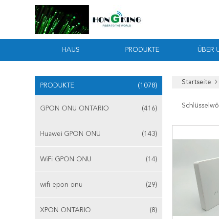
HAUS
PRODUKTE
ÜBER 
Startseite
PRODUKTE
(1078)
Schlüsselwö
GPON ONU ONTARIO
(416)
Huawei GPON ONU
(143)
WiFi GPON ONU
(14)
wifi epon onu
(29)
XPON ONTARIO
(8)