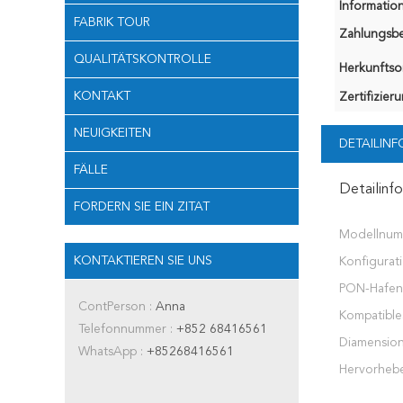
Information
FABRIK TOUR
Zahlungsb
QUALITÄTSKONTROLLE
Herkunftsor
KONTAKT
Zertifizier
NEUIGKEITEN
DETAILIN
FÄLLE
Detailinf
FORDERN SIE EIN ZITAT
Modellnum
KONTAKTIEREN SIE UNS
Konfigurati
PON-Hafen
ContPerson :
Anna
Kompatible
Telefonnummer :
+852 68416561
Diamension
WhatsApp :
+85268416561
Hervorheb