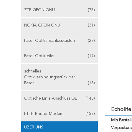
ZTE GPON ONU
(75)
NOKIA GPON ONU
(31)
Faser-Optikanschlusskasten
(27)
Faser-Optikteiler
(17)
schnelles
Optikverbindungsstück der
Faser
(18)
Optische Linie Anschluss OLT
(143)
Echolif
FTTH-Router-Modem
(157)
Min Bestel
ÜBER UNS
Verpackun