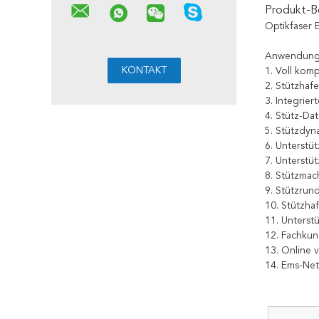
Produkt-B
Optikfaser
Anwendung 
1. Voll komp
2. Stützhaf
3. Integrie
4. Stütz-Da
5. Stützdyn
6. Unterst
7. Unterstü
8. Stützmac
9. Stützrun
10. Stützha
11. Unterst
12. Fachkun
13. Online 
14. Ems-Net