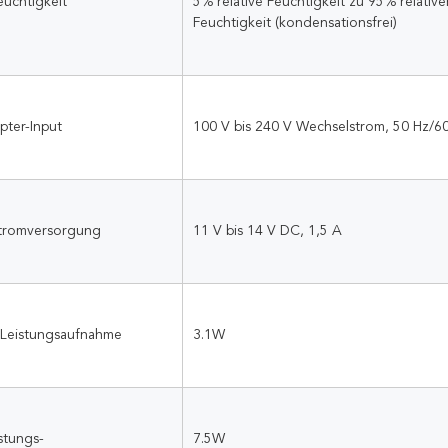
euchtigkeit
5% relative Feuchtigkeit zu 95% relativer
Feuchtigkeit (kondensationsfrei)
pter-Input
100 V bis 240 V Wechselstrom, 50 Hz/6
tromversorgung
11 V bis 14 V DC, 1,5 A
 Leistungsaufnahme
3.1W
stungs-
7.5W