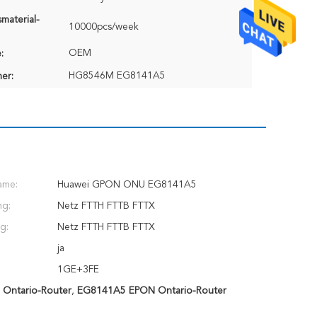
material-
10000pcs/week
OEM
:
HG8546M EG8141A5
er:
ame:
Huawei GPON ONU EG8141A5
g:
Netz FTTH FTTB FTTX
g:
Netz FTTH FTTB FTTX
ja
1GE+3FE
 Ontario-Router
,
EG8141A5 EPON Ontario-Router