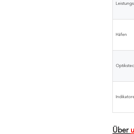
Leistung
Häfen
Optikstec
Indikator
Über
u