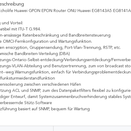
eschreibung
 Echolife Huawei GPON EPON Router ONU Huawei EG8143A5 EG8141A5
und Vorteil:
atibel mit ITU-T G.984.
en-ansässige Ratenbeschränkung und Bandbreitensteuerung
rte OMCI-Fernkonfiguration und Wartungsfunktion.
ten enscryption, Gruppensendung, Port-Vlan-Trennung, RSTP, etc.
amische Bandbreiten-Verteilung (DBA)
ützungs-Ontario-Selbst-entdeckung/Verbindungsentdeckung/Fernverbe
tzungs-VLAN-Abteilung und Benutzertrennung, zum von broadcast sto
ht--weg Warnungsfunktion, einfach für Verbindungsproblementdecku
dfunksturmwiderstandfunktion
fenisolierung zwischen verschiedenen Häfen
ützung ACL und SNMP, zum des Datenpaketfilters flexibel zu konfiguri
diger Entwurf, damit Systemzusammenbruchverhinderung stabiles Syst
verbessernde Stütz-Software
zführung basiert auf SNMP, bequem für Wartung