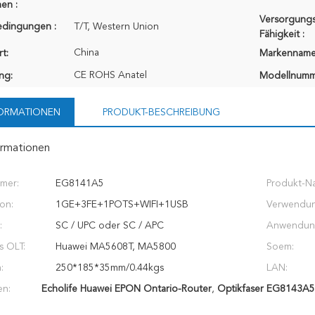
en :
Versorgungs
edingungen :
T/T, Western Union
Fähigkeit :
China
t:
Markenname
CE ROHS Anatel
ung:
Modellnumm
FORMATIONEN
PRODUKT-BESCHREIBUNG
ormationen
mer:
EG8141A5
Produkt-N
on:
1GE+3FE+1POTS+WIFI+1USB
Verwendun
:
SC / UPC oder SC / APC
Anwendun
s OLT:
Huawei MA5608T, MA5800
Soem:
:
250*185*35mm/0.44kgs
LAN:
en:
Echolife Huawei EPON Ontario-Router
,
Optikfaser EG8143A5