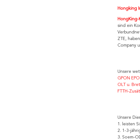
Hongking In
HongKing-K
sind ein Ko
Verbundnet
ZTE, haben
Company un
Unsere wet
GPON EPO
OLT u. Bret
FTTH-Zusä
Unsere Die
1. leisten 
2. 1-3-jähr
3. Soem-OD