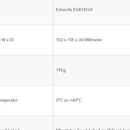
r
EchoLife EG8141A5
x W x D)
152 x 105 x 30 Millimeter
192g
emperatur
0°C zu +40°C