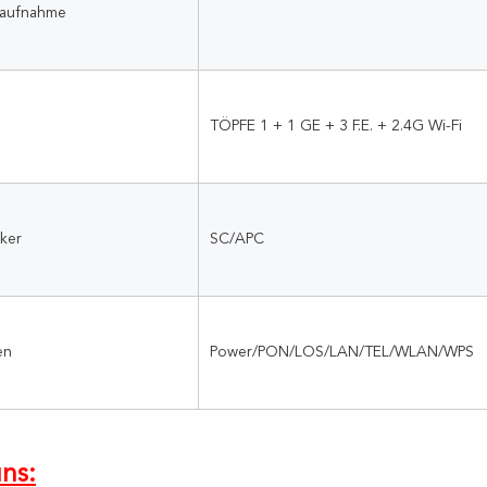
saufnahme
TÖPFE 1 + 1 GE + 3 F.E. + 2.4G Wi-Fi
ker
SC/APC
en
Power/PON/LOS/LAN/TEL/WLAN/WPS
ns: