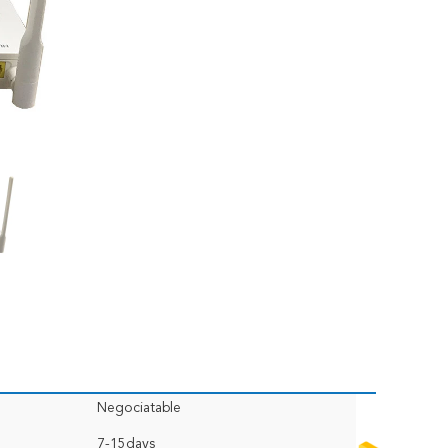
Negociatable
7-15days