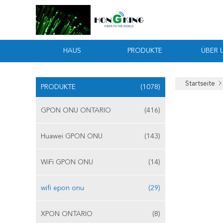
HAUS
PRODUKTE
ÜBER 
Startseite
PRODUKTE
(1078)
GPON ONU ONTARIO
(416)
Huawei GPON ONU
(143)
WiFi GPON ONU
(14)
wifi epon onu
(29)
XPON ONTARIO
(8)