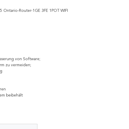
 Ontario-Router-1GE 3FE 1POT WIFI
sserung von Software;
rm zu vermeiden;
ng
eren
em beibehält