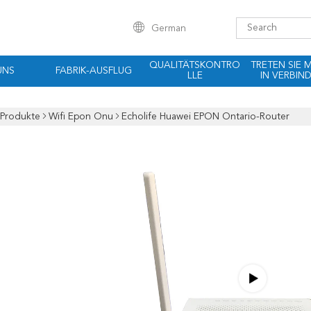
German
QUALITÄTSKONTRO
TRETEN SIE 
UNS
FABRIK-AUSFLUG
LLE
IN VERBIN
Produkte
Wifi Epon Onu
Echolife Huawei EPON Ontario-Router