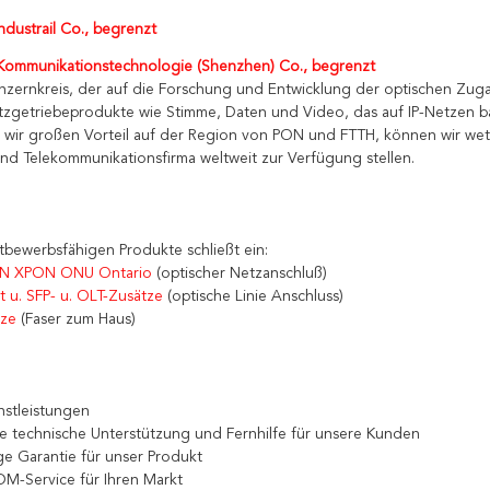
dustrail Co., begrenzt
ommunikationstechnologie (Shenzhen) Co., begrenzt
nzernkreis, der auf die Forschung und Entwicklung der optischen Zugang
zgetriebeprodukte wie Stimme, Daten und Video, das auf IP-Netzen bas
 wir großen Vorteil auf der Region von PON und FTTH, können wir wet
d Telekommunikationsfirma weltweit zur Verfügung stellen.
tbewerbsfähigen Produkte schließt ein:
N XPON ONU Ontario
 (optischer Netzanschluß)
t u. SFP- u. OLT-Zusätze
 (optische Linie Anschluss)
tze
 (Faser zum Haus)
nstleistungen
Sie technische Unterstützung und Fernhilfe für unsere Kunden
ige Garantie für unser Produkt
M-Service für Ihren Markt