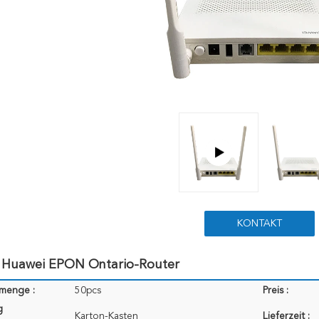
KONTAKT
e Huawei EPON Ontario-Router
lmenge :
50pcs
Preis :
g
Karton-Kasten
Lieferzeit :