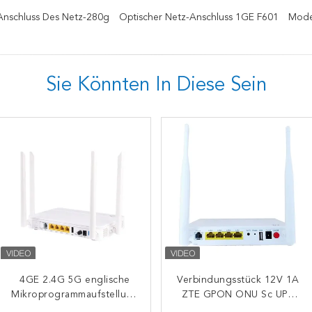
Anschluss Des Netz-280g
Optischer Netz-Anschluss 1GE F601
Mode
Sie Könnten In Diese Sein
Doppelband-TÖPFE 4GE 2
4GE 2.4G 5G englische
Verbindungsstück 12V 1A
2.4G 5G Ontario
Mikroprogrammaufstellung
drahtloses WiFi ZTE
Wechselstrom-FTTH WiFi
ZTE GPON ONU Sc UPC
Ontarios ZXHN F670L
GPON ONU GPON
ONU ZTE ZXHN F680
Ontario ZXHN F670