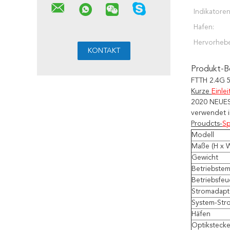
Indikatoren
Hafen:
Hervorheb
Produkt-B
FTTH 2.4G 
Kurze
Einle
2020 NEUE
verwendet i
Proudcts-
Sp
Modell
Maße (H x W
Gewicht
Betriebstem
Betriebsfeu
Stromadapt
System-Str
Häfen
Optikstecke