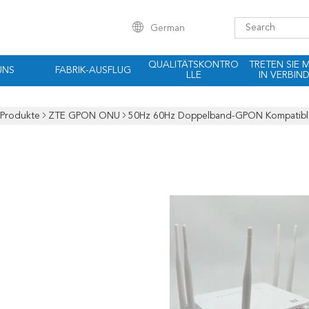
German
QUALITÄTSKONTRO
TRETEN SIE 
UNS
FABRIK-AUSFLUG
LLE
IN VERBIN
Produkte
ZTE GPON ONU
50Hz 60Hz Doppelband-GPON Kompatibl