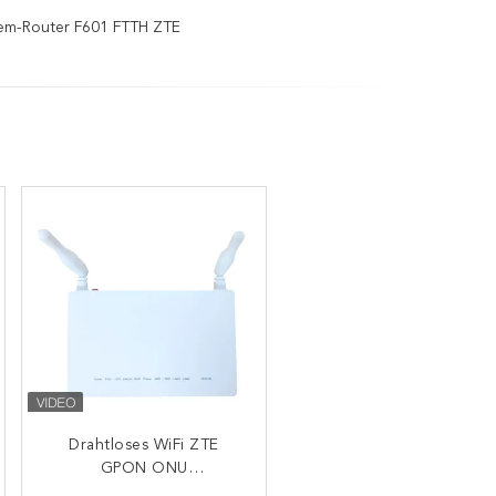
m-Router F601 FTTH ZTE
Doppel-WiFi F673 ZTE
Drahtloses WiFi ZTE
F673AV9 FTTH ONU
GPON ONU
Doppelbandontario F670L
optischer Netz-Anschluss