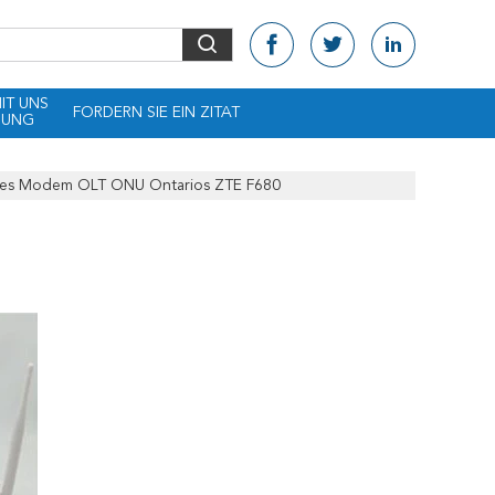
MIT UNS
FORDERN SIE EIN ZITAT
DUNG
es Modem OLT ONU Ontarios ZTE F680