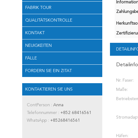
Information
FABRIK TOUR
Zahlungsb
QUALITÄTSKONTROLLE
Herkunftsor
KONTAKT
Zertifizier
NEUIGKEITEN
DETAILIN
FÄLLE
Detailinf
FORDERN SIE EIN ZITAT
Nr. Faser:
KONTAKTIEREN SIE UNS
Maße:
Betriebste
ContPerson :
Anna
Telefonnummer :
+852 68416561
Stromadapt
WhatsApp :
+85268416561
Häfen: