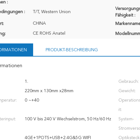
en :
Versorgungs
edingungen :
T/T, Western Union
Fähigkeit :
CHINA
t:
Markenname
CE ROHS Anatel
ung:
Modellnumm
FORMATIONEN
PRODUKT-BESCHREIBUNG
ormationen
1.
Gebrauch:
220mm x 130mm x28mm
Gewicht:
mperatur:
0 ~+40
Operation
it:
erinput:
100 V bis 240 V Wechselstrom, 50 Hz/60 Hz
System-
Stromvers
4GE+1POTS+USB+2.4G&5G WIFI
Optiksteck