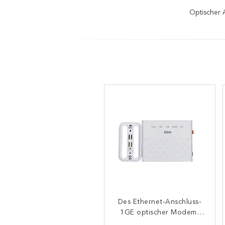
Optischer 
Des Ethernet-Anschluss-
LAN ZTE GPON ONU
1GE optischer Modem-
ZXHN F670 WARNUNG
PON LOS kompatibel für
Router Netz-des