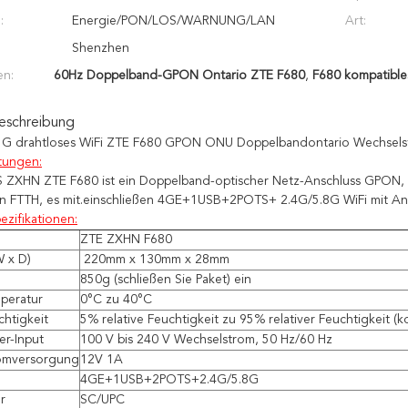
:
Energie/PON/LOS/WARNUNG/LAN
Art:
Shenzhen
en:
60Hz Doppelband-GPON Ontario ZTE F680
,
F680 kompatib
eschreibung
5G drahtloses WiFi ZTE F680 GPON ONU Doppelbandontario Wechselst
itungen:
S
ZXHN
ZTE
F680
ist ein Doppelband-optischer Netz-Anschluss GPON, 
n FTTH, es mit.einschließen
4GE+1USB+2POTS+ 2.4G/5.8G WiFi mit An
ezifikationen:
ZTE ZXHN F680
 x D)
220mm x 130mm x 28mm
850g (schließen Sie Paket) ein
peratur
0°C zu 40°C
chtigkeit
5% relative Feuchtigkeit zu 95% relativer Feuchtigkeit (k
er-Input
100 V bis 240 V Wechselstrom, 50 Hz/60 Hz
omversorgung
12V 1A
4GE+1USB+2POTS+2.4G/5.8G
r
SC/UPC