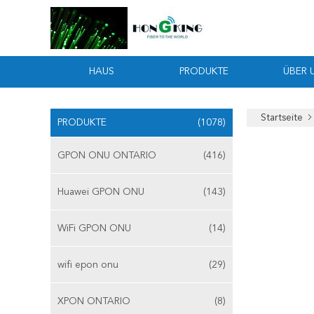
HAUS
PRODUKTE
ÜBER 
Startseite
PRODUKTE
(1078)
GPON ONU ONTARIO
(416)
Huawei GPON ONU
(143)
WiFi GPON ONU
(14)
wifi epon onu
(29)
XPON ONTARIO
(8)