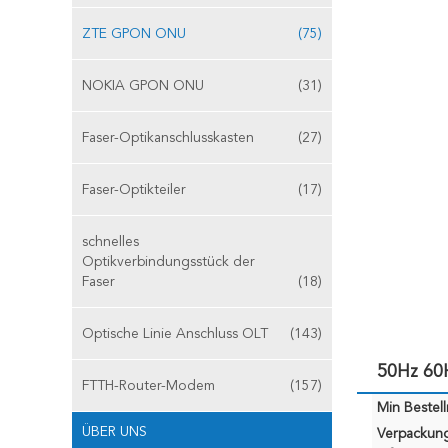
ZTE GPON ONU
(75)
NOKIA GPON ONU
(31)
Faser-Optikanschlusskasten
(27)
Faser-Optikteiler
(17)
schnelles
Optikverbindungsstück der
Faser
(18)
Optische Linie Anschluss OLT
(143)
50Hz 60
FTTH-Router-Modem
(157)
Min Bestel
ÜBER UNS
Verpackun