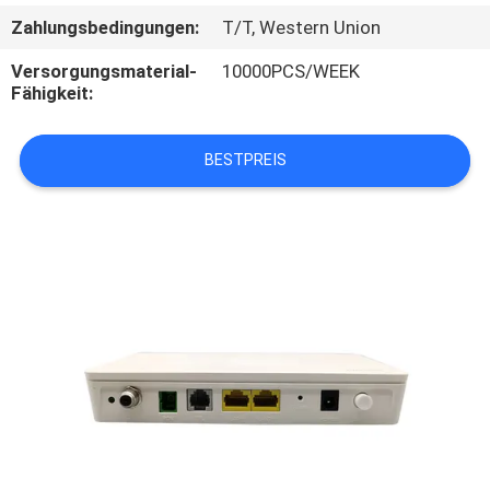
Zahlungsbedingungen:
T/T, Western Union
TRETEN
Versorgungsmaterial-
10000PCS/WEEK
SIE
Fähigkeit:
MIT
UNS
BESTPREIS
IN
VERBINDUNG
FORDERN
SIE
EIN
ZITAT
SITEMAP