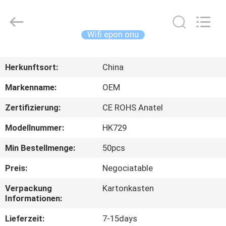
HONGKING
INDUSTRIAL
CO.,
LIMITED.
All
Wifi epon onu
Rights
Reserved.
HAUS
Herkunftsort:
China
PRODUKTE
Markenname:
OEM
Zertifizierung:
CE ROHS Anatel
ÜBER
Modellnummer:
HK729
UNS
Min Bestellmenge:
50pcs
FABRIK-
Preis:
Negociatable
AUSFLUG
Verpackung
Kartonkasten
Informationen:
QUALITÄTSKONTROLLE
Lieferzeit:
7-15days