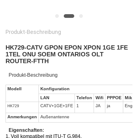
PRIVACY
POLICY
Produkt-Beschreibung
HK729-CATV GPON EPON XPON 1GE 1FE
1TEL ONU SOEM ONTARIOS OLT
ROUTER-FTTH
Produkt-Beschreibung
Modell
Konfiguration
LAN
Telefon
Wifi
PPPOE
Mikro
CATV+1GE+1FE
1
JA
ja
Englis
HK729
Anmerkungen
Außenantenne
Eigenschaften:
1. Voll kompatibel mit ITU-T G.984.