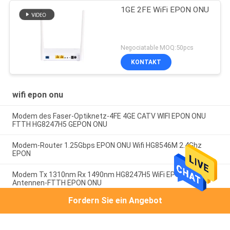
1GE 2FE WiFi EPON ONU
Negociatable MOQ:50pcs
KONTAKT
wifi epon onu
Modem des Faser-Optiknetz-4FE 4GE CATV WIFI EPON ONU
FTTH HG8247H5 GEPON ONU
Modem-Router 1.25Gbps EPON ONU Wifi HG8546M 2.4Ghz
EPON
Modem Tx 1310nm Rx 1490nm HG8247H5 WiFi EPON ONU 2
Antennen-FTTH EPON ONU
Fordern Sie ein Angebot
Beliebte Kategorien
Alle