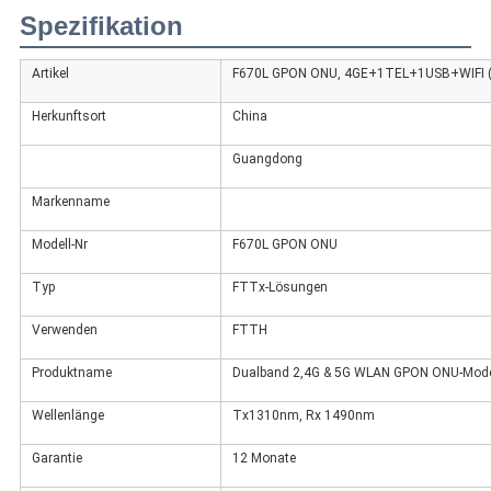
Spezifikation
Artikel
F670L GPON ONU, 4GE+1TEL+1USB+WIFI (
Herkunftsort
China
Guangdong
Markenname
Modell-Nr
F670L GPON ONU
Typ
FTTx-Lösungen
Verwenden
FTTH
Produktname
Dualband 2,4G & 5G WLAN GPON ONU-Mo
Wellenlänge
Tx1310nm, Rx 1490nm
Garantie
12 Monate