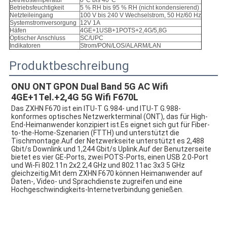
Betriebstemperatur
0°C bis 40°C
Betriebsfeuchtigkeit
5 % RH bis 95 % RH (nicht kondensierend)
Netzteileingang
100 V bis 240 V Wechselstrom, 50 Hz/60 Hz
Systemstromversorgung
12V 1A
Häfen
4GE+1USB+1POTS+2,4G/5,8G
Optischer Anschluss
SC/UPC
Indikatoren
Strom/PON/LOS/ALARM/LAN
Produktbeschreibung
ONU ONT GPON Dual Band 5G AC Wifi 
4GE+1Tel.+2,4G 5G Wifi F670L
Das ZXHN F670 ist ein ITU-T G.984- und ITU-T G.988-
konformes optisches Netzwerkterminal (ONT), das für High-
End-Heimanwender konzipiert ist.Es eignet sich gut für Fiber-
to-the-Home-Szenarien (FTTH) und unterstützt die 
Tischmontage.Auf der Netzwerkseite unterstützt es 2,488 
Gbit/s Downlink und 1,244 Gbit/s Uplink.Auf der Benutzerseite 
bietet es vier GE-Ports, zwei POTS-Ports, einen USB 2.0-Port 
und Wi-Fi 802.11n 2x2 2,4 GHz und 802.11ac 3x3 5 GHz 
gleichzeitig.Mit dem ZXHN F670 können Heimanwender auf 
Daten-, Video- und Sprachdienste zugreifen und eine 
Hochgeschwindigkeits-Internetverbindung genießen.