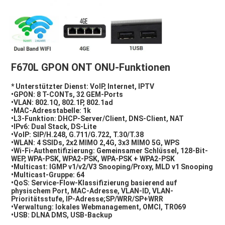
F670L GPON ONT ONU-Funktionen
* Unterstützter Dienst: VoIP, Internet, IPTV
•GPON: 8 T-CONTs, 32 GEM-Ports
•VLAN: 802.1Q, 802.1P, 802.1ad
•MAC-Adresstabelle: 1k
•L3-Funktion: DHCP-Server/Client, DNS-Client, NAT
•IPv6: Dual Stack, DS-Lite
•VoIP: SIP/H.248, G.711/G.722, T.30/T.38
•WLAN: 4 SSIDs, 2x2 MIMO 2,4G, 3x3 MIMO 5G, WPS
•Wi-Fi-Authentifizierung: Gemeinsamer Schlüssel, 128-Bit-
WEP, WPA-PSK, WPA2-PSK, WPA-PSK + WPA2-PSK
•Multicast: IGMP v1/v2/V3 Snooping/Proxy, MLD v1 Snooping
•Multicast-Gruppe: 64
•QoS: Service-Flow-Klassifizierung basierend auf 
physischem Port, MAC-Adresse, VLAN-ID, VLAN-
Prioritätsstufe, IP-Adresse;SP/WRR/SP+WRR
•Verwaltung: lokales Webmanagement, OMCI, TR069
•USB: DLNA DMS, USB-Backup