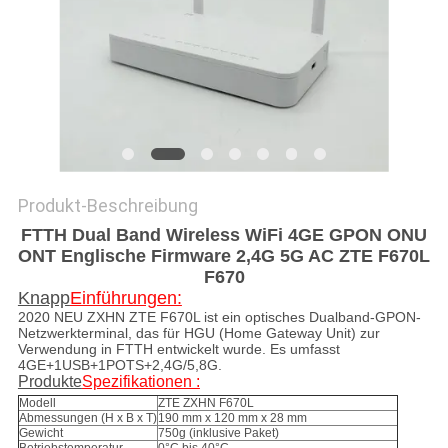
PRIVACY
POLICY
Produkt-Beschreibung
FTTH Dual Band Wireless WiFi 4GE GPON ONU
ONT Englische Firmware 2,4G 5G AC ZTE F670L
F670
Knapp
Einführungen:
2020 NEU ZXHN ZTE F670L ist ein optisches Dualband-GPON-
Netzwerkterminal, das für HGU (Home Gateway Unit) zur
Verwendung in FTTH entwickelt wurde. Es umfasst
4GE+1USB+1POTS+2,4G/5,8G.
Produkte
Spezifikationen :
Modell
ZTE ZXHN F670L
Abmessungen (H x B x T)
190 mm x 120 mm x 28 mm
Gewicht
750g (inklusive Paket)