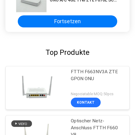
UPC Stecker
Fortsetzen
Top Produkte
FTTH F663NV3A ZTE
GPON ONU
Negociatable MOQ:50pcs
KONTAKT
Optischer Netz-
Anschluss FTTH F660
V8