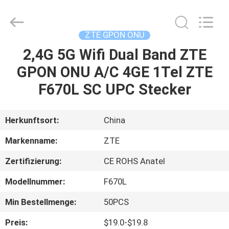
HONGKING
INDUSTRIAL
CO.,
LIMITED.
All
ZTE GPON ONU
Rights
Reserved.
2,4G 5G Wifi Dual Band ZTE
HAUS
GPON ONU A/C 4GE 1Tel ZTE
PRODUKTE
F670L SC UPC Stecker
ÜBER
Herkunftsort:
China
UNS
Markenname:
ZTE
Zertifizierung:
CE ROHS Anatel
FABRIK-
Modellnummer:
F670L
AUSFLUG
Min Bestellmenge:
50PCS
QUALITÄTSKONTROLLE
Preis:
$19.0-$19.8