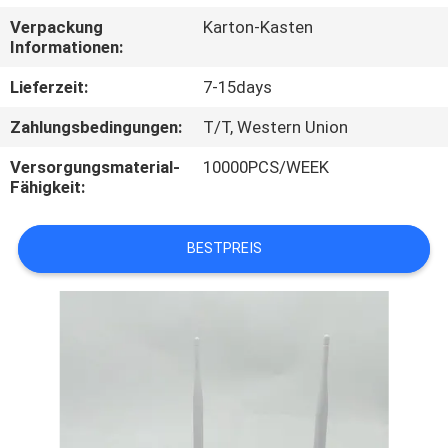
Verpackung
Karton-Kasten
TRETEN
Informationen:
SIE
Lieferzeit:
7-15days
MIT
Zahlungsbedingungen:
T/T, Western Union
UNS
Versorgungsmaterial-
10000PCS/WEEK
IN
Fähigkeit:
VERBINDUNG
BESTPREIS
FORDERN
SIE
EIN
ZITAT
SITEMAP