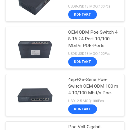
10/100Mbps POE Ports
USD8-USD18 MOQ:100Pcs
KONTAKT
PRIVACY
11
POLICY
OEM ODM Poe Switch 4
XPON ONTARIO
8 16 24 Port 10/100
Mbit/s POE-Ports
USD8-USD18 MOQ:100Pcs
KONTAKT
4ep+2e-Serie Poe-
78
Switch OEM ODM 100 m
4 10/100 Mbit/s Poe-
ZTE GPON ONU
Ports
USD12.5 MOQ:100Pcs
KONTAKT
Poe Voll-Gigabit-