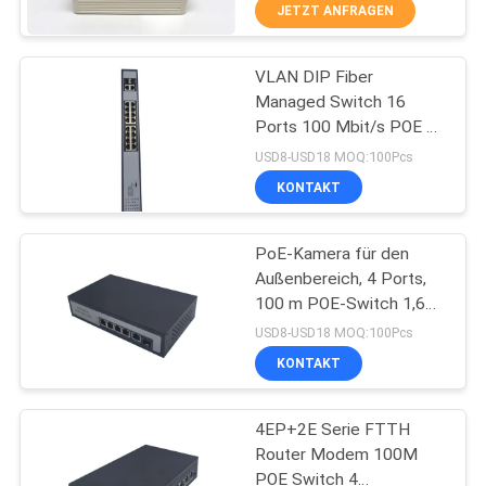
JETZT ANFRAGEN
TRETEN
VLAN DIP Fiber
SIE
14
Managed Switch 16
MIT
Ports 100 Mbit/s POE 2
WiFi GPON ONU
UNS
100 Mbit/s Uplink-Ports
USD8-USD18 MOQ:100Pcs
IN
KONTAKT
VERBINDUNG
PoE-Kamera für den
Außenbereich, 4 Ports,
FORDERN
100 m POE-Switch 1,6
32
Gbit/s, 4EP 2E mit VLAN
SIE
USD8-USD18 MOQ:100Pcs
DIP
KONTAKT
EIN
wifi epon onu
ZITAT
4EP+2E Serie FTTH
Router Modem 100M
SITEMAP
POE Switch 4