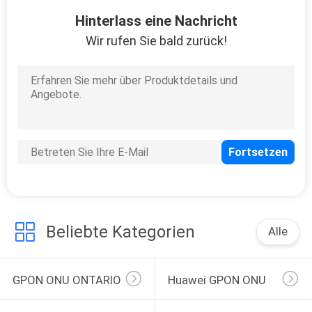
146
Hinterlass eine Nachricht
Optische Linie
Wir rufen Sie bald zurück!
Anschluss OLT
159
FTTH-Router-
Modem
Beliebte Kategorien
Alle
GPON ONU ONTARIO
Huawei GPON ONU