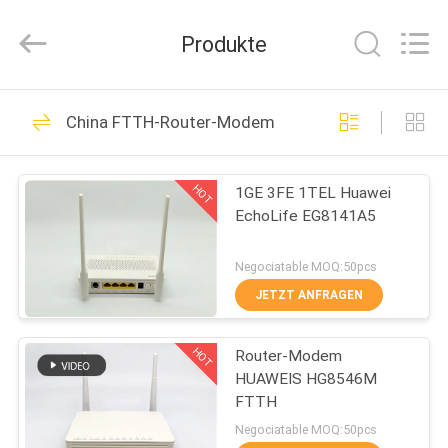
HONGKING
INDUSTRIAL
CO.,
Produkte
LIMITED.
All
Rights
Reserved.
HAUS
419
China FTTH-Router-Modem
GPON ONU
PRODUKTE
ONTARIO
HOT
1GE 3FE 1TEL Huawei
EchoLife EG8141A5
ÜBER
UNS
Negociatable MOQ:50pcs
JETZT ANFRAGEN
143
FABRIK-
HOT
Router-Modem
AUSFLUG
Huawei GPON ONU
HUAWEIS HG8546M
FTTH
QUALITÄTSKONTROLLE
Negociatable MOQ:50pcs