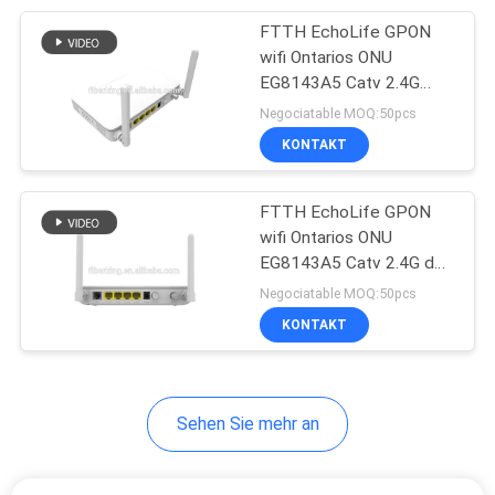
FTTH EchoLife GPON
20
wifi Ontarios ONU
EG8143A5 Catv 2.4G
Faser-Optikteiler
selben wie HG8247H5
Negociatable MOQ:50pcs
HUAWEI CATV Ontario
KONTAKT
FTTH EchoLife GPON
wifi Ontarios ONU
EG8143A5 Catv 2.4G das
21
gleiche HG8247H5
Negociatable MOQ:50pcs
schnelles
HUAWEI CATV Ontario
KONTAKT
Optikverbindungsstück
der Faser
Sehen Sie mehr an