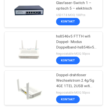
Glasfaser-Switch 1 –
optisch 5 – elektrisch
35
USD17.8 MOQ:100Pcs
KONTAKT
NOKIA GPON ONU
hs8546v5 FTTH wifi
Doppel- Modus
Doppelband-hs8546v5
Wechselstroms 2.4g/5g
Negociatable MOQ:50pcs
4GE XPON HUAWEI-
KONTAKT
29
drahtloser Ontario-ONU
Faser-
Doppel-drahtloser
Wechselstrom 2.4g/5g
Optikanschlusskasten
4GE 1TEL 2USB wifi
Doppel- Modus FTTH
Negociatable MOQ:50pcs
XPON Ontario-ONU
KONTAKT
GPON HUAWEI