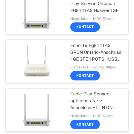
Play-Service Ontarios
EG8141A5 Huawei 1GE
3FE USB VOIP USB
Negociatable MOQ:50pcs
KONTAKT
Echolife Eg8141A5
GPON Ontario-Anschluss
1GE 3FE 1POTS 1USB
2.4G WiFi 5dBi
US $13.8-15.5 MOQ:100pcs
KONTAKT
Triple Play-Service-
optisches Netz-
Anschluss FTTH ONU
EG8141A5 FTTH GPON
Negociatable MOQ:50pcs
1GE 3FE USB VOIP USB
KONTAKT
Ontario Huawei