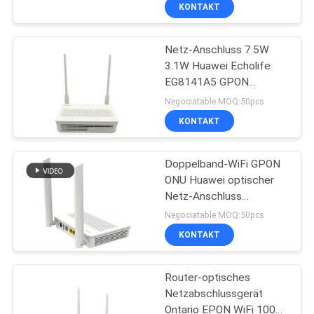
KONTAKT
TRETEN
Netz-Anschluss 7.5W
SIE
3.1W Huawei Echolife
MIT
EG8141A5 GPON
UNS
optischer Anschluss-
Negociatable MOQ:50pcs
2.4G
IN
KONTAKT
VERBINDUNG
Doppelband-WiFi GPON
ONU Huawei optischer
FORDERN
Netz-Anschluss
EG8145V5 802.11ac
SIE
Negociatable MOQ:50pcs
KONTAKT
EIN
ZITAT
Router-optisches
Netzabschlussgerät
SITEMAP
Ontario EPON WiFi 100V