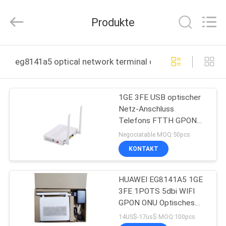
HONGKING
INDUSTRIAL
CO.,
Produkte
LIMITED.
All
Rights
Reserved.
HAUS
eg8141a5 optical network terminal online manufacture
PRODUKTE
1GE 3FE USB optischer
Netz-Anschluss
ÜBER
Telefons FTTH GPON
UNS
EPON EG8141A5
Negociatable MOQ:50pcs
KONTAKT
FABRIK-
HUAWEI EG8141A5 1GE
AUSFLUG
3FE 1POTS 5dbi WIFI
GPON ONU Optisches
QUALITÄTSKONTROLLE
Netzwerkterminal
14US$-17us$ MOQ:100pcs