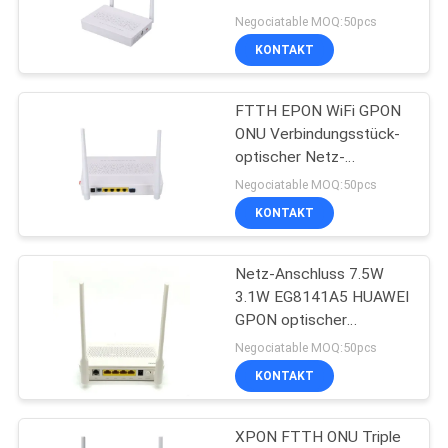
240VAC 50Hz 60Hz
Negociatable MOQ:50pcs
GPON ONU
KONTAKT
PRIVACY
POLICY
FTTH EPON WiFi GPON
ONU Verbindungsstück-
optischer Netz-
Anschluss Sc UPC
Negociatable MOQ:50pcs
Ontario-Sc-APC
KONTAKT
Netz-Anschluss 7.5W
3.1W EG8141A5 HUAWEI
GPON optischer
Anschluss-2.4G
Negociatable MOQ:50pcs
KONTAKT
XPON FTTH ONU Triple