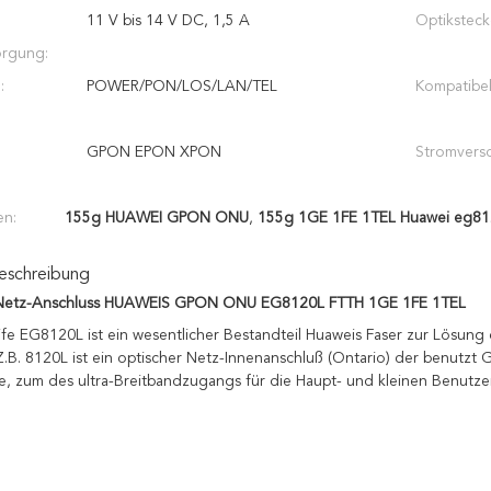
11 V bis 14 V DC, 1,5 A
Optiksteck
orgung:
:
POWER/PON/LOS/LAN/TEL
Kompatibel
GPON EPON XPON
Stromvers
en:
155g HUAWEI GPON ONU
,
155g 1GE 1FE 1TEL Huawei eg81
eschreibung
 Netz-Anschluss HUAWEIS GPON ONU EG8120L FTTH 1GE 1FE 1TEL
fe EG8120L ist 
ein wesentlicher Bestandteil Huaweis Faser zur Lösung
Z.B. 8120L
ist ein optischer Netz-Innenanschluß (Ontario) der benutzt 
e, zum des ultra-Breitbandzugangs für die Haupt- und kleinen Benutze