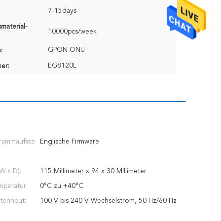
7-15days
material-
10000pcs/week
GPON ONU
:
EG8120L
er:
rammaufste
Englische Firmware
W x D):
115 Millimeter x 94 x 30 Millimeter
mperatur:
0°C zu +40°C
erinput:
100 V bis 240 V Wechselstrom, 50 Hz/60 Hz