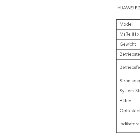
HUAWEI EG8
Modell
Maße (H x
Gewicht
Betriebst
Betriebsfe
Stromadap
System-S
Häfen
Optikstec
Indikator