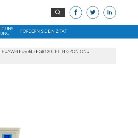
MIT UNS
FORDERN SIE EIN ZITAT
DUNG
L HUAWEI Echolife EG8120L FTTH GPON ONU