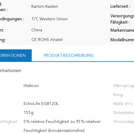
g
Karton-Kasten
Lieferzeit :
en :
Versorgungs
edingungen :
T/T, Western Union
Fähigkeit :
China
t:
Markenname
CE ROHS Anatel
ung:
Modellnumm
FORMATIONEN
PRODUKT-BESCHREIBUNG
ormationen
Hisilicon
Mikroprog
llung:
EchoLife EG8120L
Maße (H x 
155g
Betriebste
chtigkeit:
5% relative Feuchtigkeit zu 95% relativer
Stromadapt
Feuchtigkeit (kondensationsfrei)