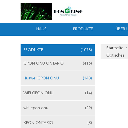
HAUS
PRODUKTE
ÜBER 
Startseite
PRODUKTE
(1078)
Optisches
GPON ONU ONTARIO
(416)
Huawei GPON ONU
(143)
WiFi GPON ONU
(14)
wifi epon onu
(29)
XPON ONTARIO
(8)