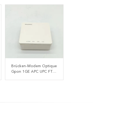
Brücken-Modem Optique
Router-Außenantenne
Gpon 1GE APC UPC FTTH
HUAWEIS EG8145X6
Optixstar WiFi6 Gpon
Anschluss EG8010H
ONU Wifi
Huawei