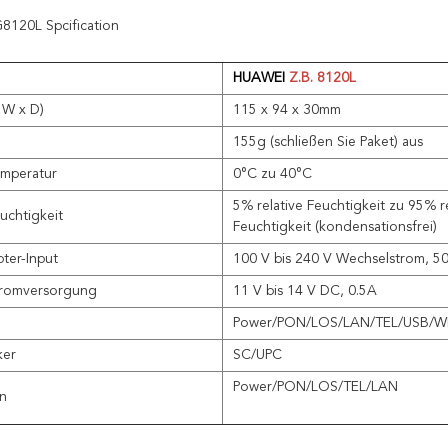
120L Spcification
HUAWEI
Z.B. 8120L
 W x D)
115 x 94 x 30mm
155g (schließen Sie Paket) aus
emperatur
0°C zu 40°C
5% relative Feuchtigkeit zu 95% re
uchtigkeit
Feuchtigkeit (kondensationsfrei)
ter-Input
100 V bis 240 V Wechselstrom, 5
tromversorgung
11 V bis 14 V DC, 0.5A
Power/PON/LOS/LAN/TEL/USB/
ker
SC/UPC
Power/PON/LOS/TEL/LAN
en