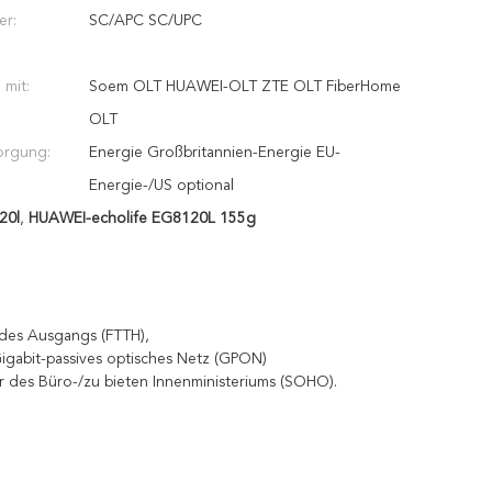
er:
SC/APC SC/UPC
 mit:
Soem OLT HUAWEI-OLT ZTE OLT FiberHome
OLT
orgung:
Energie Großbritannien-Energie EU-
Energie-/US optional
20l
,
HUAWEI-echolife EG8120L 155g
 des Ausgangs (FTTH),
Gigabit-passives optisches Netz (GPON)
r des Büro-/zu bieten Innenministeriums (SOHO).