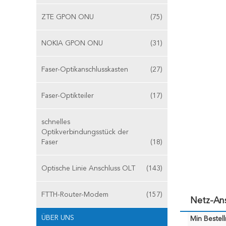
ZTE GPON ONU
(75)
NOKIA GPON ONU
(31)
Faser-Optikanschlusskasten
(27)
Faser-Optikteiler
(17)
schnelles
Optikverbindungsstück der
Faser
(18)
Optische Linie Anschluss OLT
(143)
FTTH-Router-Modem
(157)
Netz-An
ÜBER UNS
Min Bestel