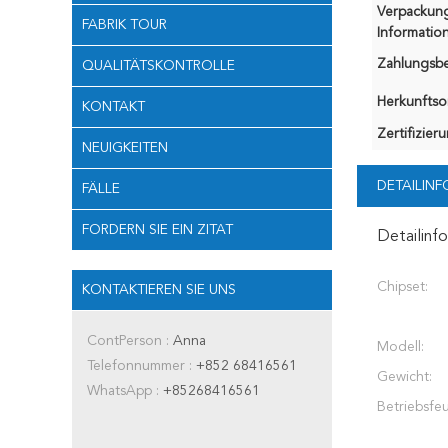
Verpackun
FABRIK TOUR
Information
Zahlungsb
QUALITÄTSKONTROLLE
Herkunftsor
KONTAKT
Zertifizier
NEUIGKEITEN
DETAILIN
FÄLLE
FORDERN SIE EIN ZITAT
Detailinf
Chipset:
KONTAKTIEREN SIE UNS
ContPerson :
Anna
Modell:
Telefonnummer :
+852 68416561
Gewicht:
WhatsApp :
+85268416561
Betriebsfeu