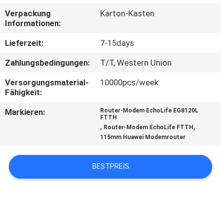
Verpackung
Karton-Kasten
TRETEN
Informationen:
SIE
Lieferzeit:
7-15days
MIT
Zahlungsbedingungen:
T/T, Western Union
UNS
Versorgungsmaterial-
10000pcs/week
IN
Fähigkeit:
VERBINDUNG
Markieren:
Router-Modem EchoLife EG8120L
FTTH
,
,
Router-Modem EchoLife FTTH
FORDERN
115mm Huawei Modemrouter
SIE
BESTPREIS
EIN
ZITAT
SITEMAP