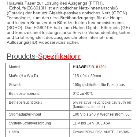
Huaweis Faser zur Lösung des Ausgangs (FTTH),
EchoLife EG8010H ist ein optischer Netz-Innenanschluß 
(Ontario) der benutzt Gigabit-passives optisches Netz (GPON)
Technologie, zum des ultra-Breitbandzugangs für die Haupt- 
und kleinen Benutzer des Büro-/zu bieten Innenministeriums 
(SOHO). Das EG8010H hat einen Hafen Gigabit Ethernets (GE) 
und kennzeichnet leistungsstarke Service-Versendenfähigkeiten 
und Erfahrung stellt des ausgezeichneten Internet- und 
Auflösungs(HD) Videoservices sicher.
Proudcts-
Spezifikation:
Modell
HUAWEI
Z.B. 8120L
Maße (H x W x D)
115 x 94 x 30mm
Gewicht
155g (schließen Sie Paket) aus
Betriebstemperatur
0°C zu 40°C
Betriebsfeuchtigkeit
5% relative Feuchtigkeit zu 95% relativ
(kondensationsfrei)
Stromadapter-Input
100 V bis 240 V Wechselstrom, 50 Hz/
System-Stromversorgung
11 V bis 14 V DC, 0.5A
Häfen
Power/PON/LOS/LAN/TEL/USB/WLA