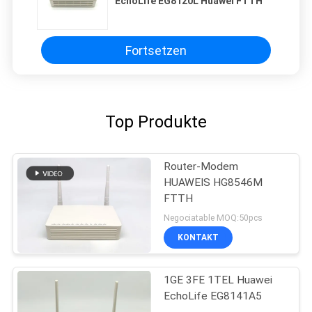
EchoLife EG8120L Huawei FTTH
Fortsetzen
Top Produkte
Router-Modem
HUAWEIS HG8546M
FTTH
Negociatable MOQ:50pcs
KONTAKT
1GE 3FE 1TEL Huawei
EchoLife EG8141A5