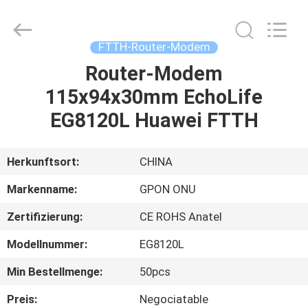
HONGKING
INDUSTRIAL
CO.,
LIMITED.
All
FTTH-Router-Modem
Rights
Reserved.
Router-Modem
HAUS
115x94x30mm EchoLife
PRODUKTE
EG8120L Huawei FTTH
ÜBER
Herkunftsort:
CHINA
UNS
Markenname:
GPON ONU
Zertifizierung:
CE ROHS Anatel
FABRIK-
Modellnummer:
EG8120L
AUSFLUG
Min Bestellmenge:
50pcs
QUALITÄTSKONTROLLE
Preis:
Negociatable