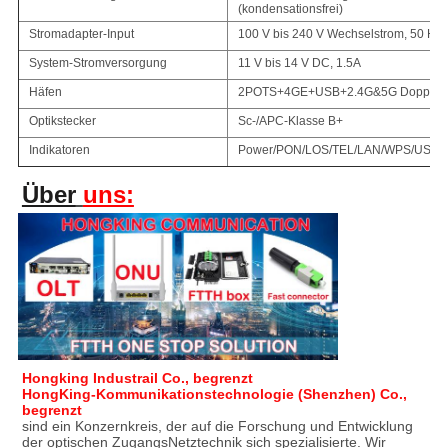
(kondensationsfrei)
Stromadapter-Input
100 V bis 240 V Wechselstrom, 50 Hz/
System-Stromversorgung
11 V bis 14 V DC, 1.5A
Häfen
2POTS+4GE+USB+2.4G&5G Doppelba
Optikstecker
Sc-/APC-Klasse B+
Indikatoren
Power/PON/LOS/TEL/LAN/WPS/USB
Über
uns:
Hongking Industrail Co., begrenzt
HongKing-Kommunikationstechnologie (Shenzhen) Co., 
begrenzt
sind ein Konzernkreis, der auf die Forschung und Entwicklung 
der optischen ZugangsNetztechnik sich spezialisierte. Wir 