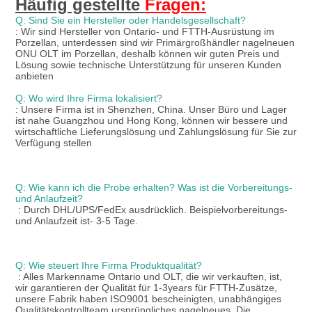
Häufig gestellte 
Fragen:
Q: Sind Sie ein Hersteller oder Handelsgesellschaft?
: Wir sind Hersteller von Ontario- und FTTH-Ausrüstung im 
Porzellan, unterdessen sind wir Primärgroßhändler nagelneuen 
ONU OLT im Porzellan, deshalb können wir guten Preis und 
Lösung sowie technische Unterstützung für unseren Kunden 
anbieten
Q: Wo wird Ihre Firma lokalisiert?
: Unsere Firma ist in Shenzhen, China. Unser Büro und Lager 
ist nahe Guangzhou und Hong Kong, können wir bessere und 
wirtschaftliche Lieferungslösung und Zahlungslösung für Sie zur 
Verfügung stellen
Q: Wie kann ich die Probe erhalten? Was ist die Vorbereitungs- 
und Anlaufzeit?
: Durch DHL/UPS/FedEx ausdrücklich. Beispielvorbereitungs- 
und Anlaufzeit ist- 3-5 Tage.
Q: Wie steuert Ihre Firma Produktqualität?
: Alles Markenname Ontario und OLT, die wir verkauften, ist, 
wir garantieren der Qualität für 1-3years für FTTH-Zusätze, 
unsere Fabrik haben ISO9001 bescheinigten, unabhängiges 
Qualitätskontrollteam ursprüngliches nagelneues. Die 