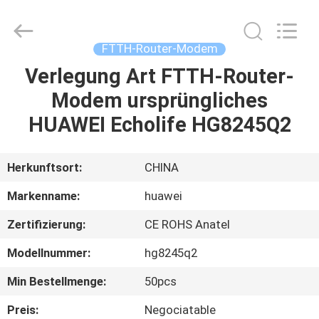
HONGKING
INDUSTRIAL
CO.,
LIMITED.
All
FTTH-Router-Modem
Rights
Reserved.
Verlegung Art FTTH-Router-
HAUS
Modem ursprüngliches
PRODUKTE
HUAWEI Echolife HG8245Q2
ÜBER
Herkunftsort:
CHINA
UNS
Markenname:
huawei
Zertifizierung:
CE ROHS Anatel
FABRIK-
Modellnummer:
hg8245q2
AUSFLUG
Min Bestellmenge:
50pcs
QUALITÄTSKONTROLLE
Preis:
Negociatable