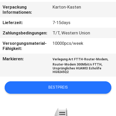
Verpackung
Karton-Kasten
TRETEN
Informationen:
SIE
Lieferzeit:
7-15days
MIT
Zahlungsbedingungen:
T/T, Western Union
UNS
Versorgungsmaterial-
10000pcs/week
IN
Fähigkeit:
VERBINDUNG
Markieren:
,
Verlegung Art FTTH-Router-Modem
,
Router-Modem 300Mbit/s FTTH
Ursprüngliches HUAWEI Echolife
FORDERN
HG8245Q2
SIE
BESTPREIS
EIN
ZITAT
SITEMAP