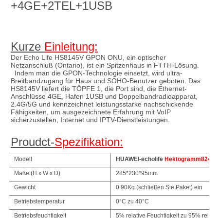
+4GE+2TEL+1USB
Kurze 
Einleitung:
Der Echo Life HS8145V GPON ONU, ein optischer 
Netzanschluß (Ontario), ist ein Spitzenhaus in FTTH-Lösung.
Indem man die GPON-Technologie einsetzt, wird ultra-
Breitbandzugang für Haus und SOHO-Benutzer geboten. Das 
HS8145V liefert die TÖPFE 1, die Port sind, die Ethernet-
Anschlüsse 4GE, Hafen 1USB und Doppelbandradioapparat, 
2.4G/5G und kennzeichnet leistungsstarke nachschickende 
Fähigkeiten, um ausgezeichnete Erfahrung mit VoIP 
sicherzustellen, Internet und IPTV-Dienstleistungen.
Proudct-
Spezifikation:
Modell
HUAWEI-echolife
Hektogramm
8245
Maße (H x W x D)
285*230*95mm
Gewicht
0.90Kg (schließen Sie Paket) ein
Betriebstemperatur
0°C zu 40°C
Betriebsfeuchtigkeit
5% relative Feuchtigkeit zu 95% relativ