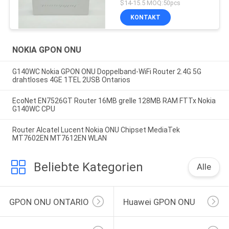
$14-15.5 MOQ:50pcs
KONTAKT
NOKIA GPON ONU
G140WC Nokia GPON ONU Doppelband-WiFi Router 2.4G 5G
drahtloses 4GE 1TEL 2USB Ontarios
EcoNet EN7526GT Router 16MB grelle 128MB RAM FTTx Nokia
G140WC CPU
Router Alcatel Lucent Nokia ONU Chipset MediaTek
MT7602EN MT7612EN WLAN
Beliebte Kategorien
Alle
GPON ONU ONTARIO
Huawei GPON ONU