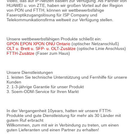
Video, das auf IP-Netzen basiert zur Verfügung. Als Partner von 
HUAWEI u. von ZTE, haben wir großen Vorteil auf der Region 
von PON und FTTH, können wir wettbewerbsfähige 
Faseroptikzugangslösung für ISP Company und 
Telekommunikationsfirma weltweit zur Verfügung stellen.
Unsere wettbewerbsfähigen Produkte schließt ein:
GPON EPON XPON ONU Ontario
 (optischer Netzanschluß)
OLT u. Brett u. SFP- u. OLT-Zusätze
 (optische Linie Anschluss)
FTTH-Zusätze
 (Faser zum Haus)
Unsere Dienstleistungen
1. leisten Sie technische Unterstützung und Fernhilfe für unsere 
Kunden
2. 1-3-jährige Garantie für unser Produkt
3. Soem-ODM-Service für Ihren Markt
In der Vergangenheit 10years, hatten wir unsere FTTH-
Produkte und gute Dienstleistung für mehr als 30 Länder mit 
gutem Ruf erbracht
Willkommen, zum mit wir in Verbindung zu treten, um einen 
guten Lieferanten und einen Partner zu erhalten!