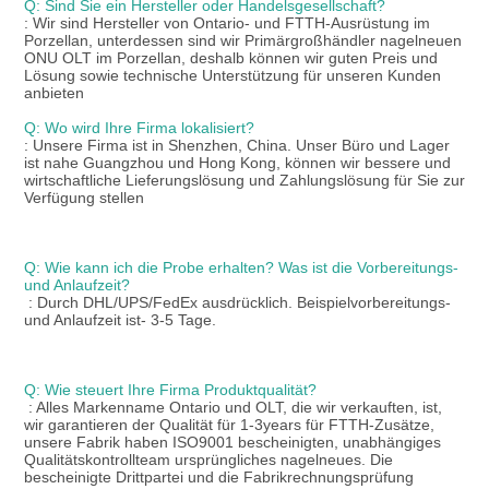
Q: Sind Sie ein Hersteller oder Handelsgesellschaft?
: Wir sind Hersteller von Ontario- und FTTH-Ausrüstung im 
Porzellan, unterdessen sind wir Primärgroßhändler nagelneuen 
ONU OLT im Porzellan, deshalb können wir guten Preis und 
Lösung sowie technische Unterstützung für unseren Kunden 
anbieten
Q: Wo wird Ihre Firma lokalisiert?
: Unsere Firma ist in Shenzhen, China. Unser Büro und Lager 
ist nahe Guangzhou und Hong Kong, können wir bessere und 
wirtschaftliche Lieferungslösung und Zahlungslösung für Sie zur 
Verfügung stellen
Q: Wie kann ich die Probe erhalten? Was ist die Vorbereitungs- 
und Anlaufzeit?
: Durch DHL/UPS/FedEx ausdrücklich. Beispielvorbereitungs- 
und Anlaufzeit ist- 3-5 Tage.
Q: Wie steuert Ihre Firma Produktqualität?
: Alles Markenname Ontario und OLT, die wir verkauften, ist, 
wir garantieren der Qualität für 1-3years für FTTH-Zusätze, 
unsere Fabrik haben ISO9001 bescheinigten, unabhängiges 
Qualitätskontrollteam ursprüngliches nagelneues. Die 
bescheinigte Drittpartei und die Fabrikrechnungsprüfung 