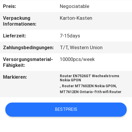
Preis:
Negociatable
TRETEN
Verpackung
Karton-Kasten
SIE
Informationen:
MIT
Lieferzeit:
7-15days
UNS
Zahlungsbedingungen:
T/T, Western Union
IN
Versorgungsmaterial-
10000pcs/week
VERBINDUNG
Fähigkeit:
Markieren:
Router EN7526GT Wechselstroms
FORDERN
Nokia GPON
,
,
Router MT7602EN Nokia GPON
SIE
MT7612EN Ontario-ftth wifi Router
EIN
BESTPREIS
ZITAT
SITEMAP