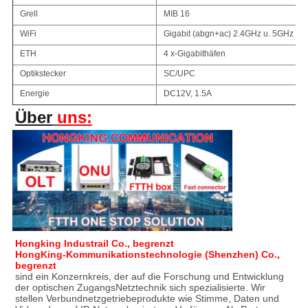
Grell
MIB 16
WiFi
Gigabit (abgn+ac) 2.4GHz u. 5GHz
ETH
4 x-Gigabithäfen
Optikstecker
SC/UPC
Energie
DC12V, 1.5A
Über
uns:
Hongking Industrail Co., begrenzt
HongKing-Kommunikationstechnologie (Shenzhen) Co., 
begrenzt
sind ein Konzernkreis, der auf die Forschung und Entwicklung 
der optischen ZugangsNetztechnik sich spezialisierte. Wir 
stellen Verbundnetzgetriebeprodukte wie Stimme, Daten und 