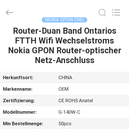
HONGKING
INDUSTRIAL
CO.,
LIMITED.
All
NOKIA GPON ONU
Rights
Reserved.
Router-Duan Band Ontarios
HAUS
FTTH Wifi Wechselstroms
PRODUKTE
Nokia GPON Router-optischer
Netz-Anschluss
ÜBER
UNS
Herkunftsort:
CHINA
Markenname:
OEM
FABRIK-
Zertifizierung:
CE ROHS Anatel
AUSFLUG
Modellnummer:
G-140W-C
QUALITÄTSKONTROLLE
Min Bestellmenge:
50pcs