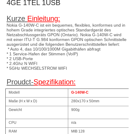
4GE 1TEL 1USB
Kurze 
Einleitung:
Nokia G-140W-C ist ein bequemes, flexibles, konformes und in 
hohem Grade integriertes optisches Standardgerät des 
Netzabschlussgeräts GPON (Ontario). Nokia G-140W-C wird 
mit einer ITU-T G.984 konformen GPON optischen Schnittstelle 
ausgerüstet und die folgenden Benutzerschnittstellen liefert:
* Auto 4, das 10/100/1000M Gigabithäfen abfragt
* 1 Service-Hafen der Stimmen (VoIP)
* 2 USB-Porte
* 2.4Ghz N WIFI
* 5GHz WECHSELSTROM WIFI
Proudct-
Spezifikation:
Modell
G-140W-C
Maße (H x W x D)
280x170 x 50mm
Gewicht
900g
CPU
n/a
RAM
MIB 128