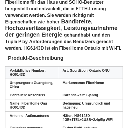
FiberHome für das Haus und SOHO-Benutzer
hergestellt und entwickelt, die in FTTH-Lösung
verwendet werden. Sie werden richtig mit
Bandbreite,
Eigenschaften wie
hoher
Hochzuverlässigkeit, Leistungsaufnahme
der geringen Energie
gehandhabt
und den
Triple Play-Anforderungen des Benutzers gerecht
werden. HG6143D ist ein FiberHome Ontario mit Wi-Fi.
Produkt-Beschreibung
Vorbildliches Number:
Art:
Gpon/Epon, Ontario ONU
HG6143D
Ursprungsort:
Guangdong,
Markenname:
FiberHome
China
Gebrauch:
Anschluss
Garantie-Zeit:
1-jährig
Name:
FiberHome Onu
Bedingung:
Ursprünglich und
HG6143D
nagelneu
Antenne:
Außenantenne
Häfen: HG6143D
4GE+1TEL+2USB+2.4g/5g WiFi