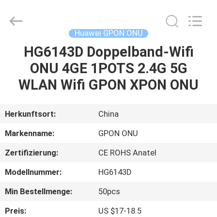
HONGKING
INDUSTRIAL
CO.,
LIMITED.
All
Huawei GPON ONU
Rights
Reserved.
HG6143D Doppelband-Wifi
HAUS
ONU 4GE 1POTS 2.4G 5G
PRODUKTE
WLAN Wifi GPON XPON ONU
ÜBER
Herkunftsort:
China
UNS
Markenname:
GPON ONU
Zertifizierung:
CE ROHS Anatel
FABRIK-
Modellnummer:
HG6143D
AUSFLUG
Min Bestellmenge:
50pcs
QUALITÄTSKONTROLLE
Preis:
US $17-18.5