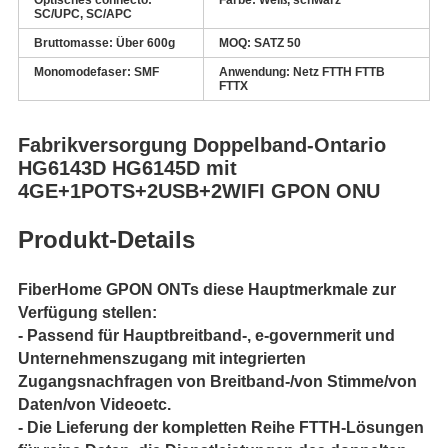
Optisches connecto:
Farbe:
Weiß, schwarz
SC/UPC, SC/APC
Bruttomasse:
Über 600g
MOQ:
SATZ
50
Monomodefaser:
SMF
Anwendung:
Netz FTTH FTTB
FTTX
Fabrikversorgung Doppelband-Ontario
HG6143D HG6145D mit
4GE+1POTS+2USB+2WIFI GPON ONU
Produkt-Details
FiberHome GPON ONTs diese Hauptmerkmale zur
Verfügung stellen:
-
Passend für Hauptbreitband-, e-governmerit und
Unternehmenszugang mit integrierten
Zugangsnachfragen von Breitband-/von Stimme/von
Daten/von Videoetc.
- Die Lieferung der kompletten Reihe FTTH-Lösungen