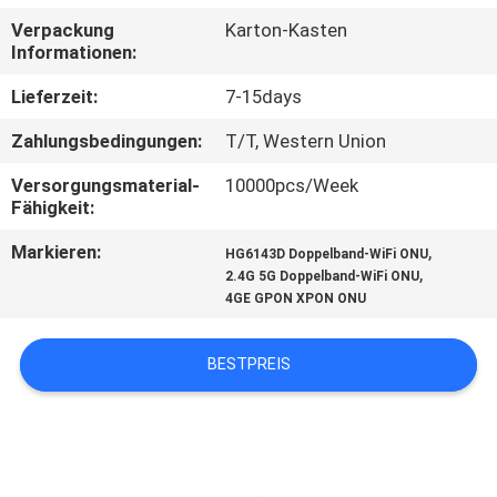
Verpackung
Karton-Kasten
TRETEN
Informationen:
SIE
Lieferzeit:
7-15days
MIT
Zahlungsbedingungen:
T/T, Western Union
UNS
Versorgungsmaterial-
10000pcs/Week
IN
Fähigkeit:
VERBINDUNG
Markieren:
,
HG6143D Doppelband-WiFi ONU
,
2.4G 5G Doppelband-WiFi ONU
4GE GPON XPON ONU
FORDERN
SIE
BESTPREIS
EIN
ZITAT
SITEMAP