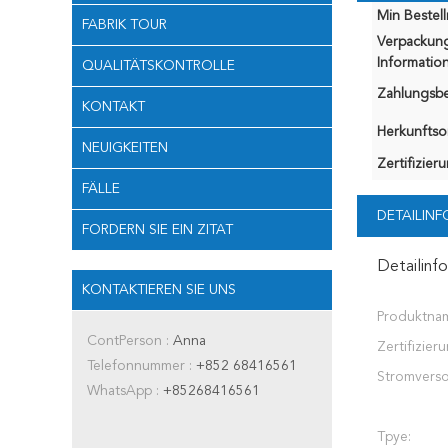
Min Bestel
FABRIK TOUR
Verpackun
Information
QUALITÄTSKONTROLLE
Zahlungsb
KONTAKT
Herkunftsor
NEUIGKEITEN
Zertifizier
FÄLLE
DETAILIN
FORDERN SIE EIN ZITAT
Detailinf
KONTAKTIEREN SIE UNS
Produktna
ContPerson :
Anna
Zertifizier
Telefonnummer :
+852 68416561
Stromvers
WhatsApp :
+85268416561
Tpye: