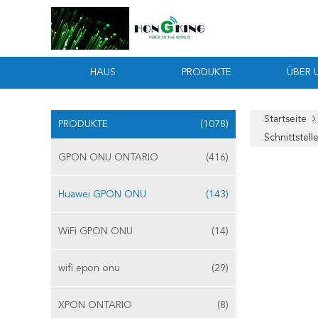
HAUS
PRODUKTE
ÜBER 
Startseite
PRODUKTE
(1078)
Schnittstel
GPON ONU ONTARIO
(416)
Huawei GPON ONU
(143)
WiFi GPON ONU
(14)
wifi epon onu
(29)
XPON ONTARIO
(8)