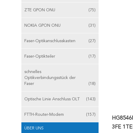
ZTE GPON ONU
(75)
NOKIA GPON ONU
(31)
Faser-Optikanschlusskasten
(27)
Faser-Optikteiler
(17)
schnelles
Optikverbindungsstück der
Faser
(18)
Optische Linie Anschluss OLT
(143)
FTTH-Router-Modem
(157)
HG8546M
3FE 1TE
ÜBER UNS