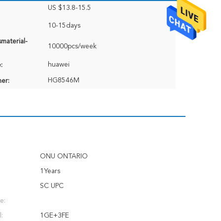
US $13.8-15.5
10-15days
material-
10000pcs/week
huawei
:
HG8546M
er:
ONU ONTARIO
1Years
SC UPC
e:
:
1GE+3FE