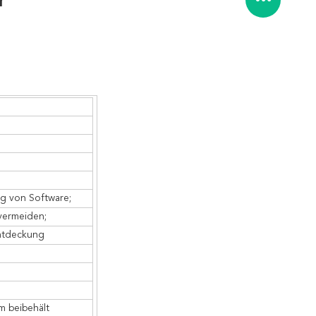
r
g von Software;
vermeiden;
entdeckung
m beibehält