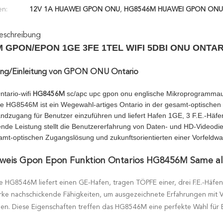
en:
12V 1A HUAWEI GPON ONU
,
HG8546M HUAWEI GPON ONU
eschreibung
 GPON/EPON 1GE 3FE 1TEL WIFI 5DBI ONU ONTA
ung/Einleitung von GPON ONU Ontario
tario-wifi
sc/apc upc gpon onu englische Mikroprogrammau
HG8456M
e HG8546M ist ein Wegewahl-artiges Ontario in der gesamt-optischen
bandzugang für Benutzer einzuführen und liefert Hafen 1GE, 3 F.E.-Häf
nde Leistung stellt die Benutzererfahrung von Daten- und HD-Videodie
amt-optischen Zugangslösung und zukunftsorientierten einer Vorfeldwar
weis Gpon Epon Funktion Ontarios HG8456M Same a
e HG8546M liefert einen GE-Hafen, tragen TÖPFE einer, drei F.E.-Häfe
arke nachschickende Fähigkeiten, um ausgezeichnete Erfahrungen mit V
llen. Diese Eigenschaften treffen das HG8546M eine perfekte Wahl für