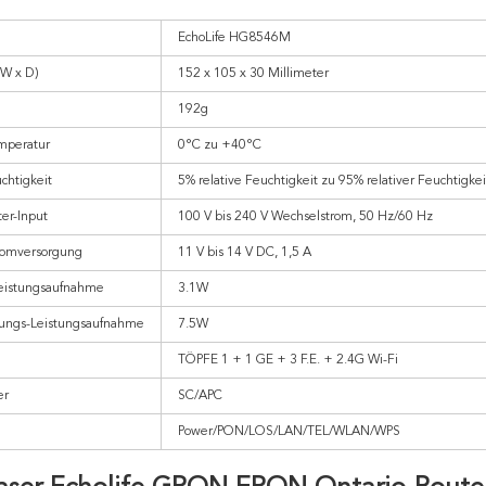
EchoLife HG8546M
W x D)
152 x 105 x 30 Millimeter
192g
mperatur
0°C zu +40°C
chtigkeit
5% relative Feuchtigkeit zu 95% relativer Feuchtigkei
er-Input
100 V bis 240 V Wechselstrom, 50 Hz/60 Hz
romversorgung
11 V bis 14 V DC, 1,5 A
Leistungsaufnahme
3.1W
tungs-Leistungsaufnahme
7.5W
TÖPFE 1 + 1 GE + 3 F.E. + 2.4G Wi-Fi
er
SC/APC
Power/PON/LOS/LAN/TEL/WLAN/WPS