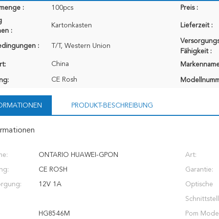
lmenge :
100pcs
Preis :
g
Kartonkasten
Lieferzeit :
en :
Versorgungs
edingungen :
T/T, Western Union
Fähigkeit :
China
t:
Markenname
CE Rosh
ung:
Modellnumm
FORMATIONEN
PRODUKT-BESCHREIBUNG
ormationen
me:
ONTARIO HUAWEI-GPON
Art:
ung:
CE ROSH
Garantie:
orgung:
12V 1A
Optische
Schnittstell
HG8546M
Pom Model