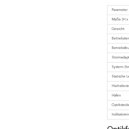
Parameter
Maße (H x 
Gewicht
Betriebste
Betriebsfeu
Stromadapt
System-St
Statische 
Höchstleis
Häfen
Optiksteck
Indikatoren