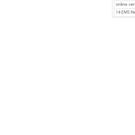
online ve
14.EMS
Ne