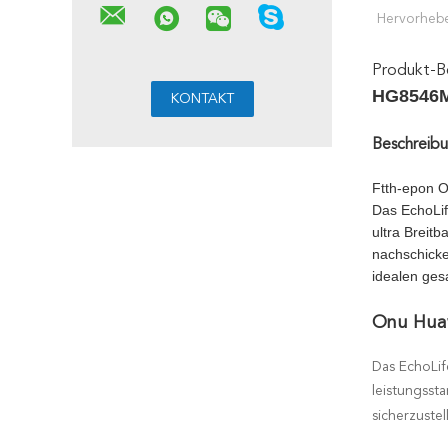
Hervorheb
Produkt-B
HG8546M
Beschreib
Ftth-epon On
Das EchoLif
ultra Breit
nachschicke
idealen ges
Onu Hua
Das EchoLif
leistungsst
sicherzuste