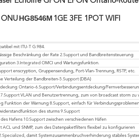
aser Echolife GPON EPON Ontario-Route
HG8546M
r ONU
1GE 3FE 1POT WIFI
atibel mit ITU-T G.984.
ässige Beschränkung der Rate
2.Support
und Bandbreitensteuerung
guration
3.Integrated
OMCI und Wartungsfunktion.
upport
enscryption, Gruppensendung, Port-Vlan-Trennung, RSTP, etc.
e Verteilung der Bandbreiten-
5.Support
(DBA)
tdeckung Ontario-
6.Support
/Verbindungsentdeckung/Fernverbesserun
7.Support
VLAN und Benutzertrennung, zum von broadcast storm zu 
eg Funktion der Warnung
8.Support
, einfach für Verbindungsproblem
iderstandfunktion des sturms
9.Support
g des Hafens
10.Support
zwischen verschiedenen Häfen
t
ACL und SNMP, zum des Datenpaketfilters flexibel zu konfigurieren
2.Specialized,
damit Systemzusammenbruchverhinderung stabiles Syste