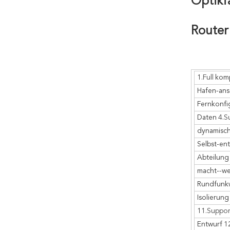
Optikf
Route
1.Full
komp
Hafen-ans
Fernkonfi
Daten
4.S
dynamisch
Selbst-en
Abteilung
macht--w
Rundfunkw
Isolierun
11.Suppor
Entwurf
1