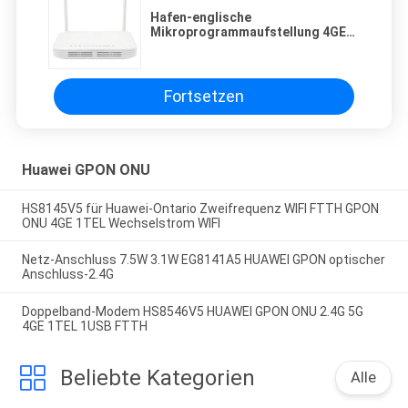
Hafen-englische
Mikroprogrammaufstellung 4GE
1POTS 2USB WIFI HUAWEI GPON
ONU 10GE
Fortsetzen
Huawei GPON ONU
HS8145V5 für Huawei-Ontario Zweifrequenz WIFI FTTH GPON
ONU 4GE 1TEL Wechselstrom WIFI
Netz-Anschluss 7.5W 3.1W EG8141A5 HUAWEI GPON optischer
Anschluss-2.4G
Doppelband-Modem HS8546V5 HUAWEI GPON ONU 2.4G 5G
4GE 1TEL 1USB FTTH
Beliebte Kategorien
Alle