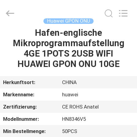
HONGKING
INDUSTRIAL
CO.,
LIMITED.
All
Huawei GPON ONU
Rights
Reserved.
Hafen-englische
HAUS
Mikroprogrammaufstellung
PRODUKTE
4GE 1POTS 2USB WIFI
HUAWEI GPON ONU 10GE
ÜBER
UNS
Herkunftsort:
CHINA
Markenname:
huawei
FABRIK-
Zertifizierung:
CE ROHS Anatel
AUSFLUG
Modellnummer:
HN8346V5
QUALITÄTSKONTROLLE
Min Bestellmenge:
50PCS