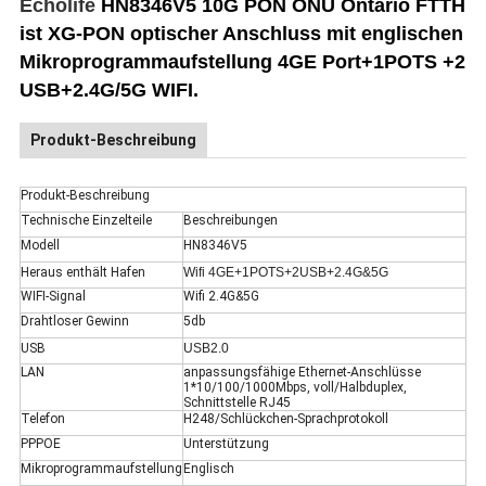
Echolife
HN8346V5 10G PON ONU Ontario FTTH
ist XG-PON optischer
Anschluss mit englischen
Mikroprogrammaufstellung
4GE Port+1POTS +2
USB+2.4G/5G WIFI.
Produkt-Beschreibung
Produkt-Beschreibung
Technische Einzelteile
Beschreibungen
Modell
HN8346V5
Heraus enthält Hafen
Wifi 4GE+1POTS+2USB+2.4G&5G
WIFI-Signal
Wifi 2.4G&5G
Drahtloser Gewinn
5db
USB
USB2.0
LAN
anpassungsfähige Ethernet-Anschlüsse
1*10/100/1000Mbps, voll/Halbduplex,
Schnittstelle RJ45
Telefon
H248/Schlückchen-Sprachprotokoll
PPPOE
Unterstützung
Mikroprogrammaufstellung
Englisch