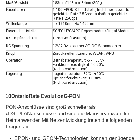
Maß/Gewicht
183mm*143mm*34mm/295g
Faserhafen
1 10G-EPON Schnittstelle, Inglefaser, abwärts
gerichtete Rate 2.5Gbps, aufwärts gerichtete
Rate 1.25Gbps
Wellenlänge
Tx 1310nm, Rx 1490nm
Faserschnittstelle
SC/FC-UPC/APC Doppelmodus/Singal-Modus
RX-Empfindlichkeit
>-28dBm (1490nm)
DC Spannung
12V 2.0A, externer AC-DC Stromadapter
Knopf
Zurückstellen, Energie, WLAN, WPS
Operation
Betriebstemperatur: -5 - +55℃-
Funktionsfeuchtigkeit: 10-90%
(Nichtkondensation)
Lagerung
Lagertemperatur: -30℃ - +60℃-
Speicherfeuchtigkeit: 10-90%
(Nichtkondensation)
10OntarioRate EvolutionG-PON
PON-Anschlüsse sind groß schneller als
xDSL-/LANanschlüsse und sind die Mainstreamwahl für
Heimanwender. Mit Netzentwicklung treten die folgenden
Fragen auf:
EPON- und GPON-Technologien können genügende