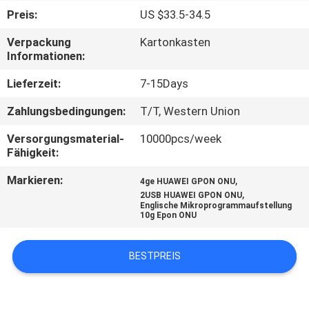
Preis:
US $33.5-34.5
TRETEN
Verpackung
Kartonkasten
SIE
Informationen:
MIT
Lieferzeit:
7-15Days
UNS
Zahlungsbedingungen:
T/T, Western Union
IN
Versorgungsmaterial-
10000pcs/week
VERBINDUNG
Fähigkeit:
Markieren:
,
4ge HUAWEI GPON ONU
FORDERN
,
2USB HUAWEI GPON ONU
Englische Mikroprogrammaufstellung
SIE
10g Epon ONU
EIN
BESTPREIS
ZITAT
SITEMAP