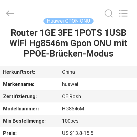
HONGKING
INDUSTRIAL
CO.,
LIMITED.
All
Huawei GPON ONU
Rights
Reserved.
Router 1GE 3FE 1POTS 1USB
HAUS
WiFi Hg8546m Gpon ONU mit
PRODUKTE
PPOE-Brücken-Modus
ÜBER
Herkunftsort:
China
UNS
Markenname:
huawei
Zertifizierung:
CE Rosh
FABRIK-
Modellnummer:
HG8546M
AUSFLUG
Min Bestellmenge:
100pcs
QUALITÄTSKONTROLLE
Preis:
US $13.8-15.5