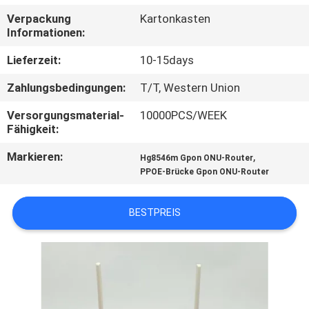
Verpackung
Kartonkasten
TRETEN
Informationen:
SIE
Lieferzeit:
10-15days
MIT
Zahlungsbedingungen:
T/T, Western Union
UNS
Versorgungsmaterial-
10000PCS/WEEK
IN
Fähigkeit:
VERBINDUNG
Markieren:
,
Hg8546m Gpon ONU-Router
PPOE-Brücke Gpon ONU-Router
FORDERN
SIE
BESTPREIS
EIN
ZITAT
SITEMAP