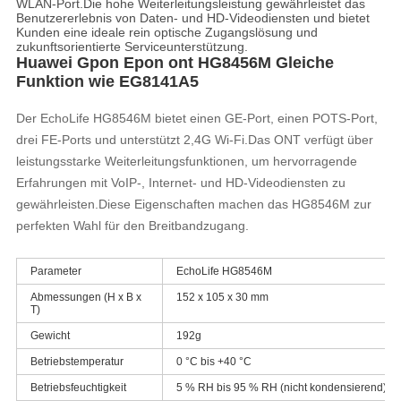
WLAN-Port.Die hohe Weiterleitungsleistung gewährleistet das
Benutzererlebnis von Daten- und HD-Videodiensten und bietet
Kunden eine ideale rein optische Zugangslösung und
zukunftsorientierte Serviceunterstützung.
Huawei Gpon Epon ont HG8456M Gleiche
Funktion wie EG8141A5
Der EchoLife HG8546M bietet einen GE-Port, einen POTS-Port,
drei FE-Ports und unterstützt 2,4G Wi-Fi.Das ONT verfügt über
leistungsstarke Weiterleitungsfunktionen, um hervorragende
Erfahrungen mit VoIP-, Internet- und HD-Videodiensten zu
gewährleisten.Diese Eigenschaften machen das HG8546M zur
perfekten Wahl für den Breitbandzugang.
Parameter
EchoLife HG8546M
Abmessungen (H x B x
152 x 105 x 30 mm
T)
Gewicht
192g
Betriebstemperatur
0 °C bis +40 °C
Betriebsfeuchtigkeit
5 % RH bis 95 % RH (nicht kondensierend)