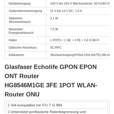
Netzteileingang
100 V bis 240 V Wechselstrom, 50 Hz/60 Hz
Systemstromversorgung
11 V bis 14 V DC, 1,5 A
Statischer
3,1 W
Stromverbrauch
Maximaler
7,5 W
Energieverbrauch
Häfen
1 POTS + 1 GE + 3 FE + 2,4 G Wi-Fi
Optischer Anschluss
SC/APC
Indikatoren
Stromversorgung/PON/LOS/LAN/TEL/WLAN/
Glasfaser Echolife GPON EPON
ONT Router
HG8546M
1GE 3FE 1POT WLAN-
Router ONU
1.
Voll kompatibel mit ITU-T G.984.
2.
Unterstützt portbasierte Ratenbegrenzung und