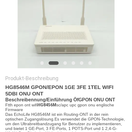
PRIVACY
POLICY
Produkt-Beschreibung
HG8546M GPON/EPON 1GE 3FE 1TEL WIFI
5DBI ONU ONT
Beschreiben
nung
/Einführung
Ö
f
GPON ONU ONT
Ftth epon ont wifi
HG8456M
sc/apc upc gpon onu englische
Firmware
Das EchoLife HG8546M ist ein Routing-ONT in der rein
optischen Zugangslösung.Es verwendet die GPON-Technologie,
um den Ultrabreitbandzugang für Benutzer zu implementieren,
und bietet 1 GE-Port, 3 FE-Ports, 1 POTS-Port und 1 2,4-G-