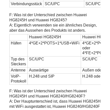
Verbindungsstück
SC/UPC
SC/UPC
F: Was ist der Unterschied zwischen Huawei
HG8245H und Huawei HG8245?
A: Eigentlich verwenden sie ein ähnliches Design,
aber das Aussehen des Produkts ist anders.
Huawei HG8245H
Huawei HG824
Häfen
4*GE+2*POTS+1*USB+WiFi
4*GE+2*POTS+
oder
4*FE+2*POTS+
Typ des
SC/UPC
SC/UPC
Steckers
Antenne
Auswärtige
Außen oder Inn
VoIP-
H.248 und SIP
H.248 oder SIP
Protokoll
F: Was ist der Unterschied zwischen Huawei
HG8245H und Huawei HG8240/HG8240F?
A: Der Hauptunterschied ist, dass Huawei HG8245H
mit WiFi ausgestattet ist, Huawei HG8240/HG8240F