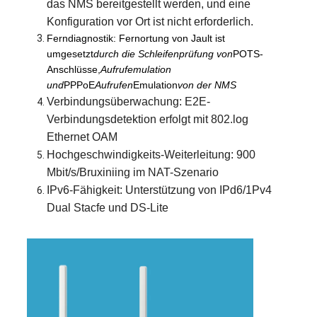
das NMS bereitgestellt werden, und eine
Konfiguration vor Ort ist nicht erforderlich.
Ferndiagnostik: Fernortung von Jault ist
umgesetzt
durch die Schleifenprüfung von
POTS-
Anschlüsse,
Aufrufemulation
und
PPPoE
Aufrufen
Emulation
von der NMS
Verbindungsüberwachung: E2E-
Verbindungsdetektion erfolgt mit 802.log
Ethernet OAM
Hochgeschwindigkeits-Weiterleitung: 900
Mbit/s/Bruxiniing im NAT-Szenario
IPv6-Fähigkeit: Unterstützung von IPd6/1Pv4
Dual Stacfe und DS-Lite