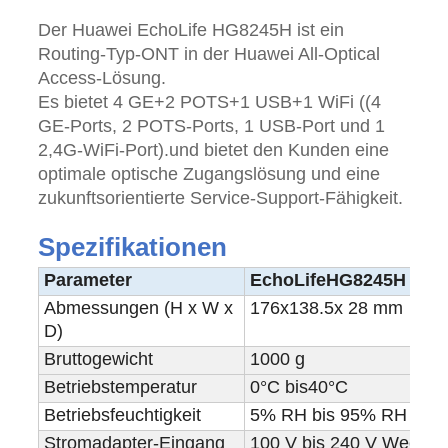
Der Huawei EchoLife HG8245H ist ein
Routing-Typ-ONT in der Huawei All-Optical
Access-Lösung.
Es bietet 4 GE+2 POTS+1 USB+1 WiFi ((4
GE-Ports, 2 POTS-Ports, 1 USB-Port und 1
2,4G-WiFi-Port).und bietet den Kunden eine
optimale optische Zugangslösung und eine
zukunftsorientierte Service-Support-Fähigkeit.
Spezifikationen
Parameter
EchoLife
H
G
8245H
Abmessungen (H x W x
176
x
138.5
x 28 mm
D)
Bruttogewicht
1000 g
Betriebstemperatur
0°C bis
4
0°C
Betriebsfeuchtigkeit
5% RH bis 95% RH (nich
Stromadapter-Eingang
100 V bis 240 V Wechse