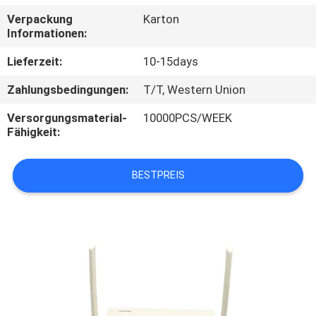
Verpackung
Karton
TRETEN
Informationen:
SIE
Lieferzeit:
10-15days
MIT
Zahlungsbedingungen:
T/T, Western Union
UNS
Versorgungsmaterial-
10000PCS/WEEK
IN
Fähigkeit:
VERBINDUNG
BESTPREIS
FORDERN
SIE
EIN
ZITAT
SITEMAP