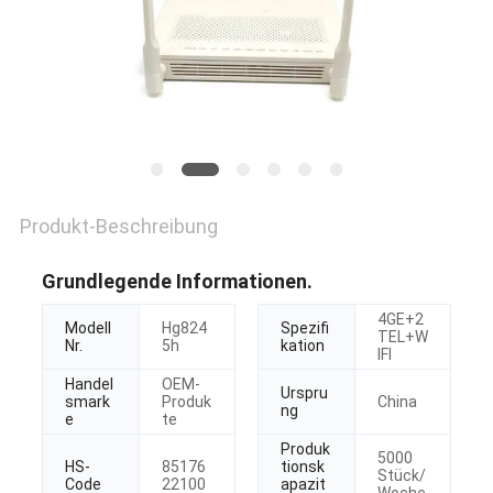
PRIVACY
POLICY
Produkt-Beschreibung
Grundlegende Informationen.
4GE+2
Modell
Hg824
Spezifi
TEL+W
Nr.
5h
kation
IFI
Handel
OEM-
Urspru
smark
Produk
China
ng
e
te
Produk
5000
HS-
85176
tionsk
Stück/
Code
22100
apazit