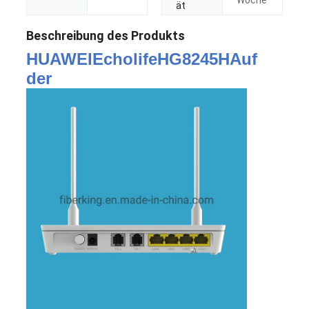
Woche
ät
Beschreibung des Produkts
HUAWEI
Echolife
H
G
8245H
Auf
der