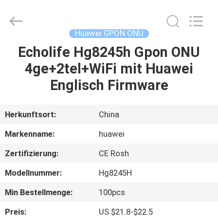
HONGKING
INDUSTRIAL
CO.,
LIMITED.
All
Huawei GPON ONU
Rights
Reserved.
Echolife Hg8245h Gpon ONU
HAUS
4ge+2tel+WiFi mit Huawei
PRODUKTE
Englisch Firmware
ÜBER
Herkunftsort:
China
UNS
Markenname:
huawei
Zertifizierung:
CE Rosh
FABRIK-
Modellnummer:
Hg8245H
AUSFLUG
Min Bestellmenge:
100pcs
QUALITÄTSKONTROLLE
Preis:
US $21.8-$22.5