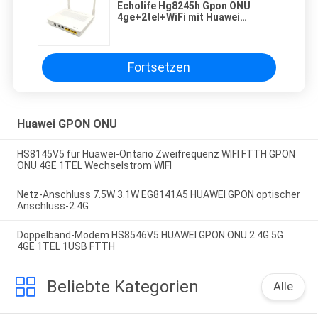
Echolife Hg8245h Gpon ONU
4ge+2tel+WiFi mit Huawei
Englisch Firmware
Fortsetzen
Huawei GPON ONU
HS8145V5 für Huawei-Ontario Zweifrequenz WIFI FTTH GPON
ONU 4GE 1TEL Wechselstrom WIFI
Netz-Anschluss 7.5W 3.1W EG8141A5 HUAWEI GPON optischer
Anschluss-2.4G
Doppelband-Modem HS8546V5 HUAWEI GPON ONU 2.4G 5G
4GE 1TEL 1USB FTTH
Beliebte Kategorien
Alle