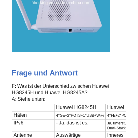
Frage und Antwort
F: Was ist der Unterschied zwischen Huawei
HG8245H und Huawei HG8245A?
A: Siehe unten:
Huawei HG8245H
Huawei HG8
Häfen
4*GE+2*POTS+1*USB+WiFi
4*FE+2*POTS+1*
IPv6
- Ja, das ist es.
Ja, unterstützt IPv
Dual-Stack
Antenne
Auswärtige
Inneres