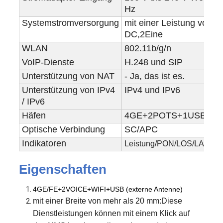
Hz
Systemstromversorgung
mit einer Leistung von 1
DC,
2
Eine
WLAN
802.11b/g/n
VoIP-Dienste
H.248 und SIP
Unterstützung von NAT
- Ja, das ist es.
Unterstützung von IPv4
IPv4 und IPv6
/ IPv6
Häfen
4GE+2POTS+1USB
+
W
Optische Verbindung
SC/APC
Indikatoren
Leistung/PON/LOS/LAN
/T
Eigenschaften
4GE/FE+2VOICE+WIFI+USB (externe Antenne)
mit einer Breite von mehr als 20 mm
:
Diese
Dienstleistungen können mit einem Klick auf