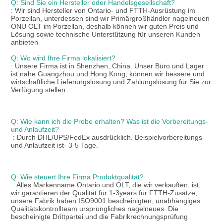
Q: Sind Sie ein Hersteller oder Handelsgesellschaft?
: Wir sind Hersteller von Ontario- und FTTH-Ausrüstung im 
Porzellan, unterdessen sind wir Primärgroßhändler nagelneuen 
ONU OLT im Porzellan, deshalb können wir guten Preis und 
Lösung sowie technische Unterstützung für unseren Kunden 
anbieten
Q: Wo wird Ihre Firma lokalisiert?
: Unsere Firma ist in Shenzhen, China. Unser Büro und Lager 
ist nahe Guangzhou und Hong Kong, können wir bessere und 
wirtschaftliche Lieferungslösung und Zahlungslösung für Sie zur 
Verfügung stellen
Q: Wie kann ich die Probe erhalten? Was ist die Vorbereitungs- 
und Anlaufzeit?
: Durch DHL/UPS/FedEx ausdrücklich. Beispielvorbereitungs- 
und Anlaufzeit ist- 3-5 Tage.
Q: Wie steuert Ihre Firma Produktqualität?
: Alles Markenname Ontario und OLT, die wir verkauften, ist, 
wir garantieren der Qualität für 1-3years für FTTH-Zusätze, 
unsere Fabrik haben ISO9001 bescheinigten, unabhängiges 
Qualitätskontrollteam ursprüngliches nagelneues. Die 
bescheinigte Drittpartei und die Fabrikrechnungsprüfung 