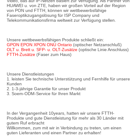
Video, das auf IP-Netzen basiert zur Verfügung. Als Partner von 
HUAWEI u. von ZTE, haben wir großen Vorteil auf der Region 
von PON und FTTH, können wir wettbewerbsfähige 
Faseroptikzugangslösung für ISP Company und 
Telekommunikationsfirma weltweit zur Verfügung stellen.
Unsere wettbewerbsfähigen Produkte schließt ein:
GPON EPON XPON ONU Ontario
 (optischer Netzanschluß)
OLT u. Brett u. SFP- u. OLT-Zusätze
 (optische Linie Anschluss)
FTTH-Zusätze
 (Faser zum Haus)
Unsere Dienstleistungen
1. leisten Sie technische Unterstützung und Fernhilfe für unsere 
Kunden
2. 1-3-jährige Garantie für unser Produkt
3. Soem-ODM-Service für Ihren Markt
In der Vergangenheit 10years, hatten wir unsere FTTH-
Produkte und gute Dienstleistung für mehr als 30 Länder mit 
gutem Ruf erbracht
Willkommen, zum mit wir in Verbindung zu treten, um einen 
guten Lieferanten und einen Partner zu erhalten!