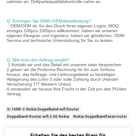
nahmen an. Drittparteiqualitätskontrolle nahm an.
Q: Erbringen Sie ODM-/OEMdienstleistung?
: OEM/ODM ist, für den Druck Ihres eigenen Logos, MOQ 
einziges 100pcs-1000pcs willkommen, haben wir unseren 
eigenen Designer und Ingenieur, haben wir glückliches, ODM-
Service und technische Unterstützung für Sie zu leisten
Q: Wie man den Auftrag vergibt?
1 Kontakt wir und das Detail mit unserem saler besprechen
2 geben wir die Proforma-Rechnung für Ihr zum Schluss 
heraus, das Auftrags- und Lieferungsdetail zu bestätigen
Ablagerung des Lohn-3 oder volle Zahlung durch (Handel-
Versicherung T/T Western Union)
4 versenden wir heraus Ihre Fracht in der Zeit pro den PU/den 
Vertrag
G-140W-C Nokia Doppelband-wifi Router
Doppelband-Router wifi 2.4G Nokia
Nokia-Doppelbandfaserrouter
Erhalten Sie den besten Preis für