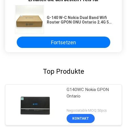
G-140 W-C Nokia Dual Band Wifi
Router GPON ONU Ontario 2.4G 5G
drahtloses 4GE 1TEL 2USB
Fortsetzen
Top Produkte
G140WC Nokia GPON
Ontario
Negociatable MOQ:50pcs
KONTAKT