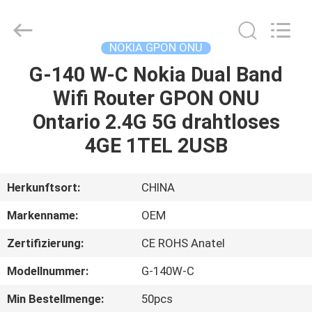
HONGKING
INDUSTRIAL
CO.,
LIMITED.
All
NOKIA GPON ONU
Rights
Reserved.
G-140 W-C Nokia Dual Band
HAUS
Wifi Router GPON ONU
PRODUKTE
Ontario 2.4G 5G drahtloses
4GE 1TEL 2USB
ÜBER
UNS
Herkunftsort:
CHINA
Markenname:
OEM
FABRIK-
Zertifizierung:
CE ROHS Anatel
AUSFLUG
Modellnummer:
G-140W-C
QUALITÄTSKONTROLLE
Min Bestellmenge:
50pcs