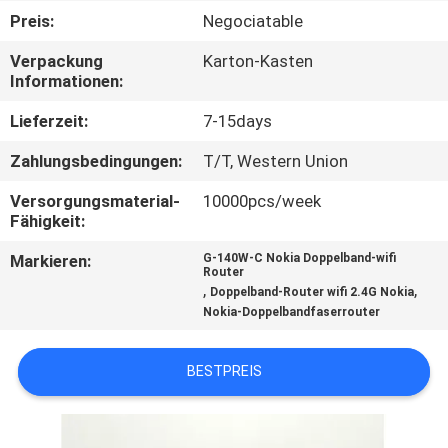
Preis:
Negociatable
TRETEN
Verpackung
Karton-Kasten
SIE
Informationen:
MIT
Lieferzeit:
7-15days
UNS
Zahlungsbedingungen:
T/T, Western Union
IN
Versorgungsmaterial-
10000pcs/week
VERBINDUNG
Fähigkeit:
Markieren:
G-140W-C Nokia Doppelband-wifi
FORDERN
Router
,
,
Doppelband-Router wifi 2.4G Nokia
SIE
Nokia-Doppelbandfaserrouter
EIN
BESTPREIS
ZITAT
SITEMAP