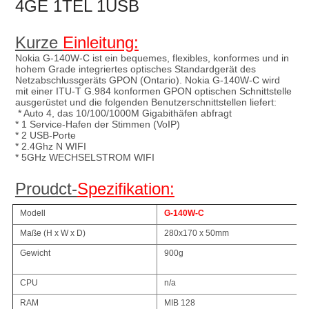
4GE 1TEL 1USB
Kurze 
Einleitung:
Nokia G-140W-C ist ein bequemes, flexibles, konformes und in 
hohem Grade integriertes optisches Standardgerät des 
Netzabschlussgeräts GPON (Ontario). Nokia G-140W-C wird 
mit einer ITU-T G.984 konformen GPON optischen Schnittstelle 
ausgerüstet und die folgenden Benutzerschnittstellen liefert:
* Auto 4, das 10/100/1000M Gigabithäfen abfragt
* 1 Service-Hafen der Stimmen (VoIP)
* 2 USB-Porte
* 2.4Ghz N WIFI
* 5GHz WECHSELSTROM WIFI
Proudct-
Spezifikation:
Modell
G-140W-C
Maße (H x W x D)
280x170 x 50mm
Gewicht
900g
CPU
n/a
RAM
MIB 128