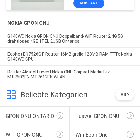
KONTAKT
NOKIA GPON ONU
G140WC Nokia GPON ONU Doppelband-WiFi Router 2.4G 5G
drahtloses 4GE 1TEL 2USB Ontarios
EcoNet EN7526GT Router 16MB grelle 128MB RAM FTTx Nokia
G140WC CPU
Router Alcatel Lucent Nokia ONU Chipset MediaTek
MT7602EN MT7612EN WLAN
Beliebte Kategorien
Alle
GPON ONU ONTARIO
Huawei GPON ONU
WiFi GPON ONU
Wifi Epon Onu