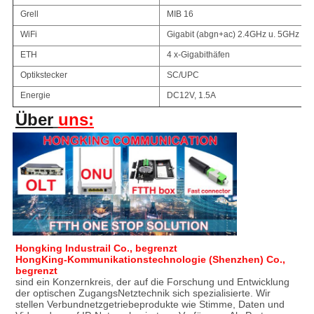
Grell
MIB 16
WiFi
Gigabit (abgn+ac) 2.4GHz u. 5GHz
ETH
4 x-Gigabithäfen
Optikstecker
SC/UPC
Energie
DC12V, 1.5A
Über
uns:
Hongking Industrail Co., begrenzt
HongKing-Kommunikationstechnologie (Shenzhen) Co., 
begrenzt
sind ein Konzernkreis, der auf die Forschung und Entwicklung 
der optischen ZugangsNetztechnik sich spezialisierte. Wir 
stellen Verbundnetzgetriebeprodukte wie Stimme, Daten und 