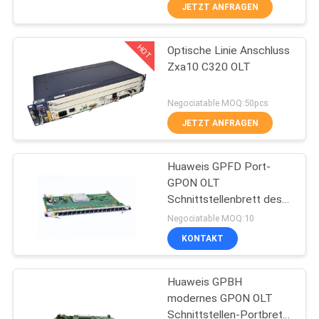
JETZT ANFRAGEN
TRETEN
HOT
Optische Linie Anschluss
SIE
14
Zxa10 C320 OLT
MIT
WiFi GPON ONU
UNS
Negociatable MOQ:50pcs
IN
JETZT ANFRAGEN
VERBINDUNG
Huaweis GPFD Port-
GPON OLT
FORDERN
Schnittstellenbrett des
32
Service-Brettes 16 mit
SIE
Negociatable MOQ:10
Modul B+ C+ und C++
KONTAKT
EIN
SFP für Huawei
wifi epon onu
MA5608T MA5683T M
ZITAT
Huaweis GPBH
modernes GPON OLT
SITEMAP
Schnittstellen-Portbrett