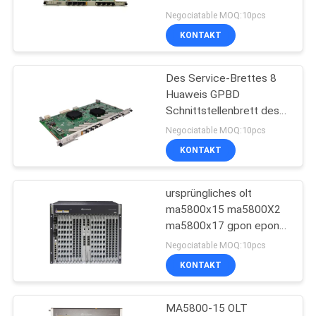
des Service-Brett-8 mit
Negociatable MOQ:10pcs
Modul C+ SFP für
KONTAKT
PRIVACY
Huawei MA5608T
11
MA5683T MA56
POLICY
Des Service-Brettes 8
XPON ONTARIO
Huaweis GPBD
Schnittstellenbrett des
Hafens GPON für Huawei
Negociatable MOQ:10pcs
OLT und GPON-Service-
KONTAKT
Zugang bieten
ursprüngliches olt
78
ma5800x15 ma5800X2
ma5800x17 gpon epon
ZTE GPON ONU
10g hoher Qualität olt
Negociatable MOQ:10pcs
ma5800x17 Smartax HW
KONTAKT
MA5800
MA5800-15 OLT