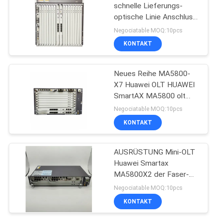
schnelle Lieferungs-
optische Linie Anschluss
35
Olt MPLA/MPLB-Energie
Negociatable MOQ:10pcs
Gpon Epon MA5800x15
KONTAKT
NOKIA GPON ONU
Energie-DCs PILA
Neues Reihe MA5800-
X7 Huawei OLT HUAWEI
SmartAX MA5800 olt
ma5800x7
Negociatable MOQ:10pcs
KONTAKT
29
Faser-
AUSRÜSTUNG Mini-OLT
Huawei Smartax
Optikanschlusskasten
MA5800X2 der Faser-
MA5800-X2
Negociatable MOQ:10pcs
Optikfaseroptikanschluß
KONTAKT
Wechselstrom-DCs