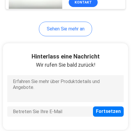
KONTAKT
146
Optische Linie
Anschluss OLT
Sehen Sie mehr an
Hinterlass eine Nachricht
Wir rufen Sie bald zurück!
159
FTTH-Router-
Modem