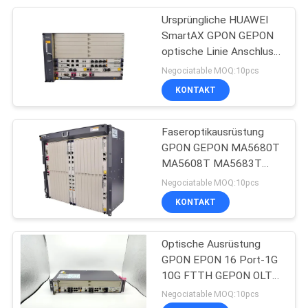
5800x2 MA5800-x2
Ursprüngliche HUAWEI
20
SmartAX GPON GEPON
optische Linie Anschluss
Faser-Optikteiler
OLT MA5683T
Negociatable MOQ:10pcs
KONTAKT
Faseroptikausrüstung
GPON GEPON MA5680T
MA5608T MA5683T
21
SmartAX optische Linie
Negociatable MOQ:10pcs
schnelles
Anschluss OLT
KONTAKT
Optikverbindungsstück
Optische Ausrüstung
der Faser
GPON EPON 16 Port-1G
10G FTTH GEPON OLT
5608T Uplink OLT
Negociatable MOQ:10pcs
MA5608T