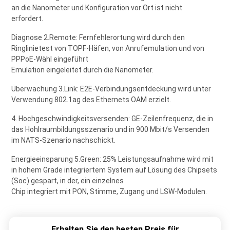
an die Nanometer und Konfiguration vor Ort ist nicht
erfordert.
Diagnose 2.Remote: Fernfehlerortung wird durch den
Ringlinietest von TOPF-Häfen, von Anrufemulation und von
PPPoE-Wähl eingeführt
Emulation eingeleitet durch die Nanometer.
Überwachung 3.Link: E2E-Verbindungsentdeckung wird unter
Verwendung 802.1ag des Ethernets OAM erzielt.
4. Hochgeschwindigkeitsversenden: GE-Zeilenfrequenz, die in
das Hohlraumbildungsszenario und in 900 Mbit/s Versenden
im NATS-Szenario nachschickt.
Energieeinsparung 5.Green: 25% Leistungsaufnahme wird mit
in hohem Grade integriertem System auf Lösung des Chipsets
(Soc) gespart, in der, ein einzelnes
Chip integriert mit PON, Stimme, Zugang und LSW-Modulen.
Erhalten Sie den besten Preis für