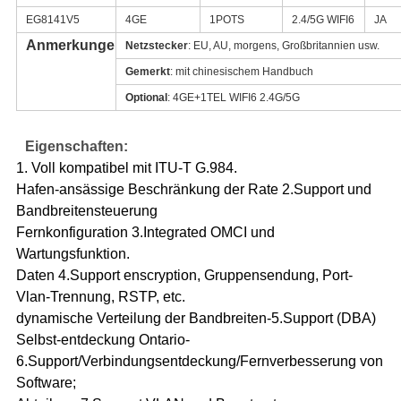
EG8141V5
4GE
1POTS
2.4/5G WIFI6
JA
Anmerkungen
Netzstecker
: EU, AU, morgens, Großbritannien usw.
Gemerkt
: mit chinesischem Handbuch
Optional
: 4GE+1TEL WIFI6 2.4G/5G
Eigenschaften:
1. Voll kompatibel mit ITU-T G.984.
Hafen-ansässige Beschränkung der Rate 2.Support und
Bandbreitensteuerung
Fernkonfiguration 3.Integrated OMCI und
Wartungsfunktion.
Daten 4.Support enscryption, Gruppensendung, Port-
Vlan-Trennung, RSTP, etc.
dynamische Verteilung der Bandbreiten-5.Support (DBA)
Selbst-entdeckung Ontario-
6.Support/Verbindungsentdeckung/Fernverbesserung von
Software;