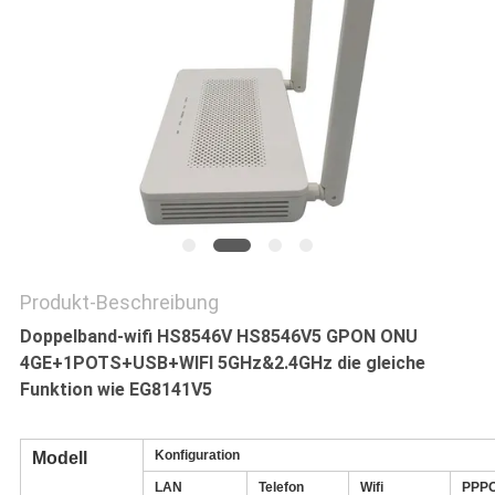
PRIVACY
POLICY
Produkt-Beschreibung
Doppelband-wifi HS8546V HS8546V5 GPON ONU
4GE+1POTS+USB+WIFI 5GHz&2.4GHz die gleiche
Funktion wie EG8141V5
Konfiguration
Modell
LAN
Telefon
Wifi
PPP