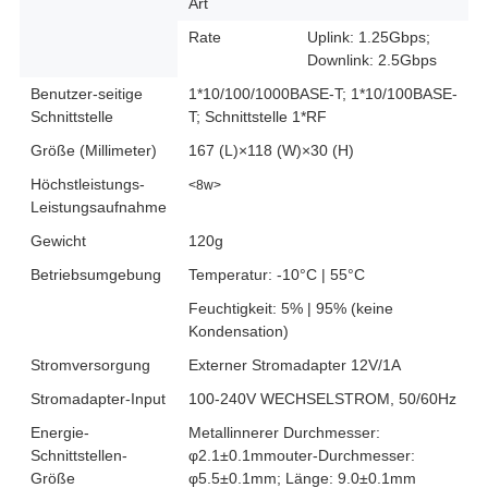
Art
Rate
Uplink: 1.25Gbps;
Downlink: 2.5Gbps
Benutzer-seitige
1*10/100/1000BASE-T; 1*10/100BASE-
Schnittstelle
T; Schnittstelle 1*RF
Größe (Millimeter)
167 (L)×118 (W)×30 (H)
Höchstleistungs-
<8w>
Leistungsaufnahme
Gewicht
120g
Betriebsumgebung
Temperatur: -10°C | 55°C
Feuchtigkeit: 5% | 95% (keine
Kondensation)
Stromversorgung
Externer Stromadapter 12V/1A
Stromadapter-Input
100-240V WECHSELSTROM, 50/60Hz
Energie-
Metallinnerer Durchmesser:
Schnittstellen-
φ2.1±0.1mmouter-Durchmesser:
Größe
φ5.5±0.1mm; Länge: 9.0±0.1mm