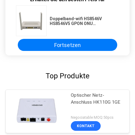
Doppelband-wifi HS8546V
HS8546V5 GPON ONU
4GE+1POTS+USB+WIFI
5GHz&2.4GHz die gleiche
Funktion wie EG8141V5
Fortsetzen
Top Produkte
Optischer Netz-
Anschluss HK110G 1GE
Negociatable MOQ:50pcs
KONTAKT