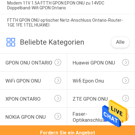
Modem 11V 1.5A FTTH GPON EPON ONU zu 14VDC
Doppelband-Wifi GPON Ontario
FTTH GPON ONU optischer Netz-Anschluss Ontario-Router-
1GE 1FE 1TEL HUAWEI
Beliebte Kategorien
Alle
GPON ONU ONTARIO
Huawei GPON ONU
WiFi GPON ONU
Wifi Epon Onu
XPON ONTARIO
ZTE GPON ONU
Faser-
NOKIA GPON ONU
Optikanschlusskasten
Fordern Sie ein Angebot