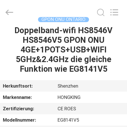
HONGKING
INDUSTRIAL
CO.,
LIMITED.
All
GPON ONU ONTARIO
Rights
Reserved.
Doppelband-wifi HS8546V
HAUS
HS8546V5 GPON ONU
PRODUKTE
4GE+1POTS+USB+WIFI
5GHz&2.4GHz die gleiche
ÜBER
Funktion wie EG8141V5
UNS
Herkunftsort:
Shenzhen
FABRIK-
Markenname:
HONGKING
AUSFLUG
Zertifizierung:
CE ROES
QUALITÄTSKONTROLLE
Modellnummer:
EG8141V5