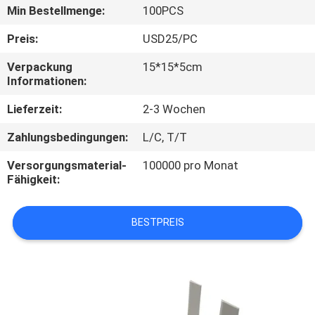
Min Bestellmenge:
100PCS
TRETEN
Preis:
USD25/PC
SIE
Verpackung
15*15*5cm
MIT
Informationen:
UNS
Lieferzeit:
2-3 Wochen
IN
Zahlungsbedingungen:
L/C, T/T
VERBINDUNG
Versorgungsmaterial-
100000 pro Monat
Fähigkeit:
FORDERN
SIE
BESTPREIS
EIN
ZITAT
SITEMAP