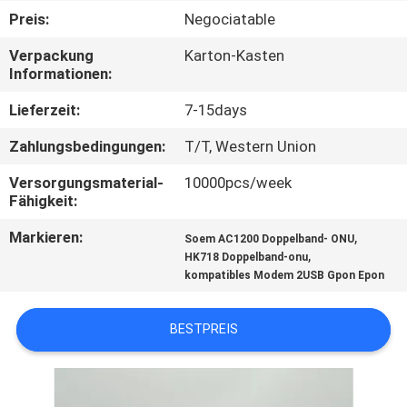
Preis:
Negociatable
TRETEN
Verpackung
Karton-Kasten
SIE
Informationen:
MIT
Lieferzeit:
7-15days
UNS
Zahlungsbedingungen:
T/T, Western Union
IN
Versorgungsmaterial-
10000pcs/week
VERBINDUNG
Fähigkeit:
Markieren:
,
Soem AC1200 Doppelband- ONU
FORDERN
,
HK718 Doppelband-onu
kompatibles Modem 2USB Gpon Epon
SIE
EIN
BESTPREIS
ZITAT
SITEMAP