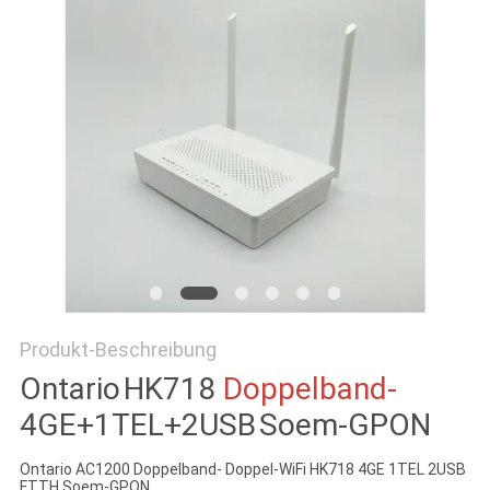
PRIVACY
POLICY
Produkt-Beschreibung
Ontario
HK718
Doppelband-
4GE+1TEL+2USB
Soem-GPON
Ontario AC1200 Doppelband- Doppel-WiFi HK718 4GE 1TEL 2USB
FTTH Soem-GPON