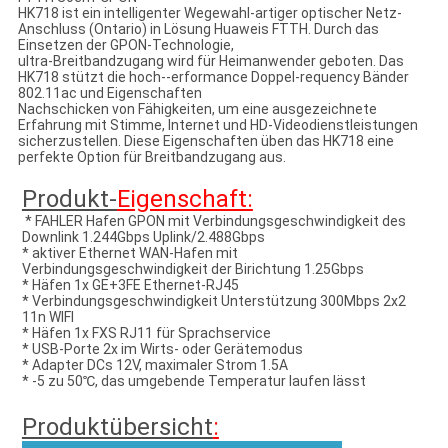
HK718 ist ein intelligenter Wegewahl-artiger optischer Netz-
Anschluss (Ontario) in Lösung Huaweis FTTH. Durch das
Einsetzen der GPON-Technologie,
ultra-Breitbandzugang wird für Heimanwender geboten. Das
HK718 stützt die hoch--erformance Doppel-requency Bänder
802.11ac und Eigenschaften
Nachschicken von Fähigkeiten, um eine ausgezeichnete
Erfahrung mit Stimme, Internet und HD-Videodienstleistungen
sicherzustellen. Diese Eigenschaften üben das HK718 eine
perfekte Option für Breitbandzugang aus.
Produkt-
Eigenschaft:
 * FAHLER Hafen GPON mit Verbindungsgeschwindigkeit des 
Downlink 1.244Gbps Uplink/2.488Gbps
* aktiver Ethernet WAN-Hafen mit 
Verbindungsgeschwindigkeit der Birichtung 1.25Gbps
* Häfen 1x GE+3FE Ethernet-RJ45
* Verbindungsgeschwindigkeit Unterstützung 300Mbps 2x2 
11n WIFI
* Häfen 1x FXS RJ11 für Sprachservice
* USB-Porte 2x im Wirts- oder Gerätemodus
* Adapter DCs 12V, maximaler Strom 1.5A
* -5 zu 50℃, das umgebende Temperatur laufen lässt
Produktübersicht
: