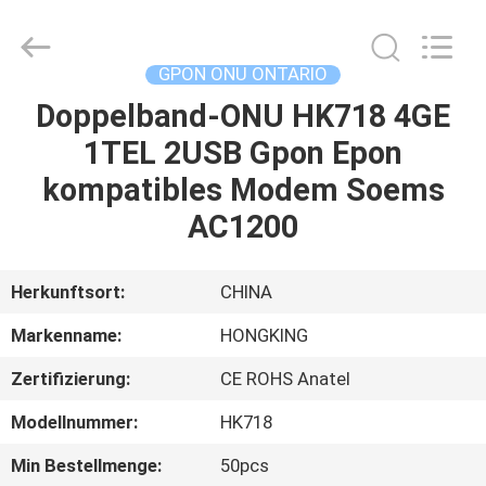
HONGKING
INDUSTRIAL
CO.,
LIMITED.
All
GPON ONU ONTARIO
Rights
Reserved.
Doppelband-ONU HK718 4GE
HAUS
1TEL 2USB Gpon Epon
PRODUKTE
kompatibles Modem Soems
AC1200
ÜBER
UNS
Herkunftsort:
CHINA
Markenname:
HONGKING
FABRIK-
Zertifizierung:
CE ROHS Anatel
AUSFLUG
Modellnummer:
HK718
QUALITÄTSKONTROLLE
Min Bestellmenge:
50pcs