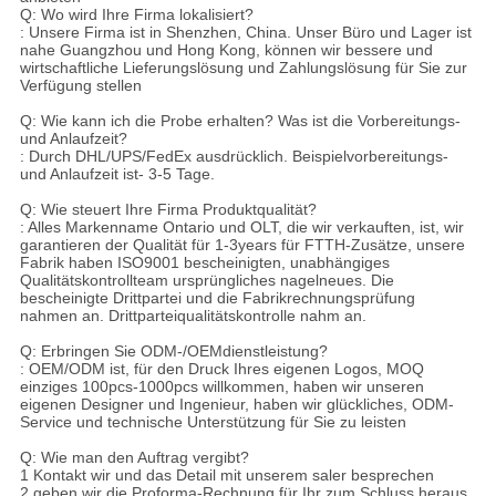
Q: Wo wird Ihre Firma lokalisiert?
: Unsere Firma ist in Shenzhen, China. Unser Büro und Lager ist
nahe Guangzhou und Hong Kong, können wir bessere und
wirtschaftliche Lieferungslösung und Zahlungslösung für Sie zur
Verfügung stellen
Q: Wie kann ich die Probe erhalten? Was ist die Vorbereitungs-
und Anlaufzeit?
: Durch DHL/UPS/FedEx ausdrücklich. Beispielvorbereitungs-
und Anlaufzeit ist- 3-5 Tage.
Q: Wie steuert Ihre Firma Produktqualität?
: Alles Markenname Ontario und OLT, die wir verkauften, ist, wir
garantieren der Qualität für 1-3years für FTTH-Zusätze, unsere
Fabrik haben ISO9001 bescheinigten, unabhängiges
Qualitätskontrollteam ursprüngliches nagelneues. Die
bescheinigte Drittpartei und die Fabrikrechnungsprüfung
nahmen an. Drittparteiqualitätskontrolle nahm an.
Q: Erbringen Sie ODM-/OEMdienstleistung?
: OEM/ODM ist, für den Druck Ihres eigenen Logos, MOQ
einziges 100pcs-1000pcs willkommen, haben wir unseren
eigenen Designer und Ingenieur, haben wir glückliches, ODM-
Service und technische Unterstützung für Sie zu leisten
Q: Wie man den Auftrag vergibt?
1 Kontakt wir und das Detail mit unserem saler besprechen
2 geben wir die Proforma-Rechnung für Ihr zum Schluss heraus,