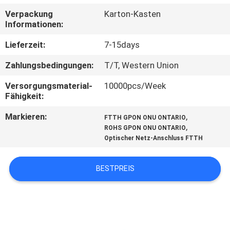
Verpackung
Karton-Kasten
TRETEN
Informationen:
SIE
Lieferzeit:
7-15days
MIT
Zahlungsbedingungen:
T/T, Western Union
UNS
Versorgungsmaterial-
10000pcs/Week
IN
Fähigkeit:
VERBINDUNG
Markieren:
,
FTTH GPON ONU ONTARIO
,
ROHS GPON ONU ONTARIO
Optischer Netz-Anschluss FTTH
FORDERN
SIE
BESTPREIS
EIN
ZITAT
SITEMAP