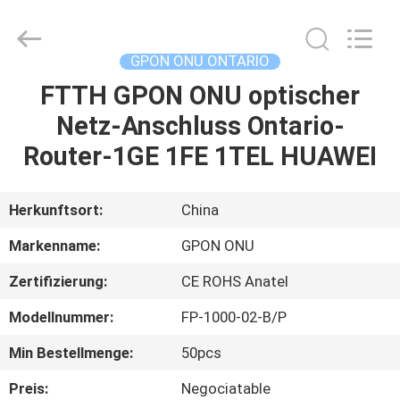
HONGKING
INDUSTRIAL
CO.,
LIMITED.
All
GPON ONU ONTARIO
Rights
Reserved.
FTTH GPON ONU optischer
HAUS
Netz-Anschluss Ontario-
PRODUKTE
Router-1GE 1FE 1TEL HUAWEI
ÜBER
Herkunftsort:
China
UNS
Markenname:
GPON ONU
Zertifizierung:
CE ROHS Anatel
FABRIK-
Modellnummer:
FP-1000-02-B/P
AUSFLUG
Min Bestellmenge:
50pcs
QUALITÄTSKONTROLLE
Preis:
Negociatable