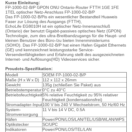
Kurze Einleitung:
FP-1000-02-B/P GPON ONU Ontario-Router FTTH 1GE 1FE
1TEL optischer Netz-Anschluss FP-1000-02-B/P
Das FP-1000-02-B/Pis ein wesentlicher Bestandteil Huaweis
Faser zur Lösung des Ausgangs (FTTH),
EchoLife EG8010H ist ein optischer Netz-Innenanschluß
(Ontario) der benutzt Gigabit-passives optisches Netz (GPON)
Technologie, zum des ultra-Breitbandzugangs für die Haupt- und
kleinen Benutzer des Büro-/zu bieten Innenministeriums
(SOHO). Das FP-1000-02-B/P hat einen Hafen Gigabit Ethernets
(GE) und kennzeichnet leistungsstarke Service-
Versendenfähigkeiten und Erfahrung stellt des ausgezeichneten
Internet- und Auflösungs(HD) Videoservices sicher.
Proudcts-Spezifikation:
Modell
SOEM FP-1000-02-B/P
Maße (H x W x D)
112 x 112 x 26mm
Gewicht
135g (schließen Sie Paket) aus
Betriebstemperatur
0°C zu 40°C
Betriebsfeuchtigkeit
5% relative Feuchtigkeit zu 95% relativer
Feuchtigkeit (kondensationsfrei)
Stromadapter-Input
100 V bis 240 V Wechselstrom, 50 Hz/60 Hz
System-
11 V bis 14 V DC, 0.5A
Stromversorgung
Häfen
Power/PON/LOS/LAN/TEL/USB/WLAN/WPS
Optikstecker
SC/UPC
Indikatoren
Power/PON/LOS/TEL/LAN