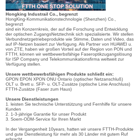
Hongking Industrail Co., begrenzt
HongKing-Kommunikationstechnologie (Shenzhen) Co.,
begrenzt
sind ein Konzernkreis, der auf die Forschung und Entwicklung
der optischen ZugangsNetztechnik sich spezialisierte. Wir stellen
Verbundnetzgetriebeprodukte wie Stimme, Daten und Video, das
auf IP-Netzen basiert zur Verfügung. Als Partner von HUAWEI u.
von ZTE, haben wir großen Vorteil auf der Region von PON und
FTTH, können wir wettbewerbsfähige Faseroptikzugangslösung
für ISP Company und Telekommunikationsfirma weltweit zur
Verfügung stellen.
Unsere wettbewerbsfähigen Produkte schließt ein:
GPON EPON XPON ONU Ontario (optischer Netzanschluß)
OLT u. Brett u. SFP- u. OLT-Zusätze (optische Linie Anschluss)
FTTH-Zusätze (Faser zum Haus)
Unsere Dienstleistungen
1. leisten Sie technische Unterstützung und Fernhilfe für unsere
Kunden
2. 1-3-jährige Garantie für unser Produkt
3. Soem-ODM-Service für Ihren Markt
In der Vergangenheit 10years, hatten wir unsere FTTH-Produkte
und gute Dienstleistung für mehr als 30 Länder mit gutem Ruf
erbracht