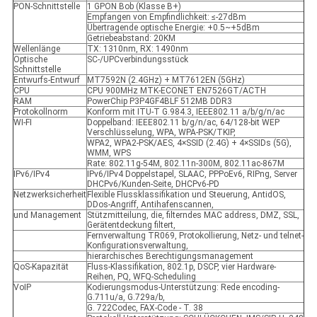
PON-Schnittstelle
1 GPON Bob (Klasse B+)
Empfangen von Empfindlichkeit: ≤-27dBm
Übertragende optische Energie: +0.5~+5dBm
Getriebeabstand: 20KM
Wellenlänge
TX: 1310nm, RX: 1490nm
Optische
SC-/UPCverbindungsstück
Schnittstelle
Entwurfs-Entwurf
MT7592N (2.4GHz) + MT7612EN (5GHz)
CPU
CPU 900MHz MTK-ECONET EN7526GT/ACTH
RAM
PowerChip P3P4GF4BLF 512MB DDR3
Protokollnorm
Konform mit ITU-T G.984.3, IEEE802.11 a/b/g/n/ac
WI-FI
Doppelband: IEEE802.11 b/g/n/ac, 64/128-bit WEP
Verschlüsselung, WPA, WPA-PSK/TKIP,
WPA2, WPA2-PSK/AES, 4×SSID (2.4G) + 4×SSIDs (5G),
WMM, WPS
Rate: 802.11g-54M, 802.11n-300M, 802.11ac-867M
IPv6/IPv4
IPv6/IPv4 Doppelstapel, SLAAC, PPPoEv6, RIPng, Server
DHCPv6/Kunden-Seite, DHCPv6-PD
Netzwerksicherheit
Flexible Flussklassifikation und Steuerung, AntidOS,
DDos-Angriff, Antihafenscannen,
und Management
Stützmitteilung, die, filterndes MAC address, DMZ, SSL,
Gerätentdeckung filtert,
Fernverwaltung TR069, Protokollierung, Netz- und telnet-
Konfigurationsverwaltung,
hierarchisches Berechtigungsmanagement
QoS-Kapazität
Fluss-Klassifikation, 802.1p, DSCP, vier Hardware-
Reihen, PQ, WFQ-Scheduling
VoIP
Kodierungsmodus-Unterstützung: Rede encoding-
G.711u/a, G.729a/b,
G. 722Codec, FAX-Code - T. 38