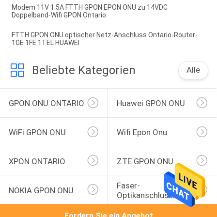
Modem 11V 1.5A FTTH GPON EPON ONU zu 14VDC
Doppelband-Wifi GPON Ontario
FTTH GPON ONU optischer Netz-Anschluss Ontario-Router-
1GE 1FE 1TEL HUAWEI
Beliebte Kategorien
Alle
GPON ONU ONTARIO
Huawei GPON ONU
WiFi GPON ONU
Wifi Epon Onu
XPON ONTARIO
ZTE GPON ONU
Faser-
NOKIA GPON ONU
Optikanschlusskasten
Fordern Sie ein Angebot