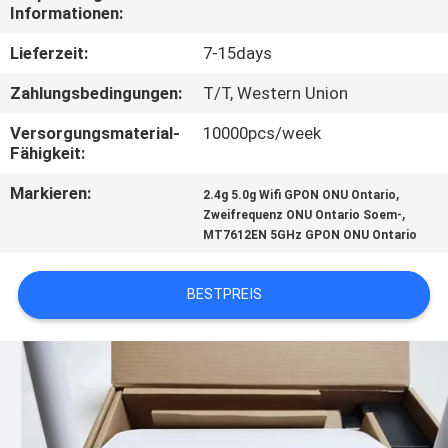
Informationen:
TRETEN
Lieferzeit:
7-15days
SIE
Zahlungsbedingungen:
T/T, Western Union
MIT
Versorgungsmaterial-
10000pcs/week
UNS
Fähigkeit:
IN
Markieren:
,
2.4g 5.0g Wifi GPON ONU Ontario
VERBINDUNG
,
Zweifrequenz ONU Ontario Soem-
MT7612EN 5GHz GPON ONU Ontario
FORDERN
BESTPREIS
SIE
EIN
ZITAT
SITEMAP