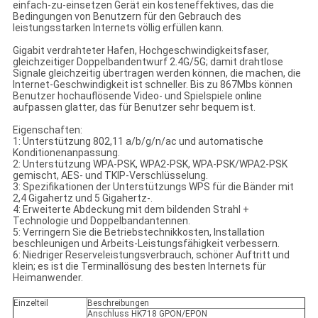
einfach-zu-einsetzen Gerät ein kosteneffektives, das die
Bedingungen von Benutzern für den Gebrauch des
leistungsstarken Internets völlig erfüllen kann.
Gigabit verdrahteter Hafen, Hochgeschwindigkeitsfaser,
gleichzeitiger Doppelbandentwurf 2.4G/5G; damit drahtlose
Signale gleichzeitig übertragen werden können, die machen, die
Internet-Geschwindigkeit ist schneller. Bis zu 867Mbs können
Benutzer hochauflösende Video- und Spielspiele online
aufpassen glatter, das für Benutzer sehr bequem ist.
Eigenschaften:
1: Unterstützung 802,11 a/b/g/n/ac und automatische
Konditionenanpassung.
2: Unterstützung WPA-PSK, WPA2-PSK, WPA-PSK/WPA2-PSK
gemischt, AES- und TKIP-Verschlüsselung.
3: Spezifikationen der Unterstützungs WPS für die Bänder mit
2,4 Gigahertz und 5 Gigahertz-.
4: Erweiterte Abdeckung mit dem bildenden Strahl +
Technologie und Doppelbandantennen.
5: Verringern Sie die Betriebstechnikkosten, Installation
beschleunigen und Arbeits-Leistungsfähigkeit verbessern.
6: Niedriger Reserveleistungsverbrauch, schöner Auftritt und
klein; es ist die Terminallösung des besten Internets für
Heimanwender.
Einzelteil
Beschreibungen
Anschluss HK718 GPON/EPON