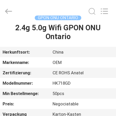
HONGKING
INDUSTRIAL
CO.,
LIMITED.
All
GPON ONU ONTARIO
Rights
Reserved.
2.4g 5.0g Wifi GPON ONU
HAUS
Ontario
PRODUKTE
Herkunftsort:
China
ÜBER
Markenname:
OEM
UNS
Zertifizierung:
CE ROHS Anatel
Modellnummer:
HK718GD
FABRIK-
AUSFLUG
Min Bestellmenge:
50pcs
Preis:
Negociatable
QUALITÄTSKONTROLLE
Verpackung
Karton-Kasten