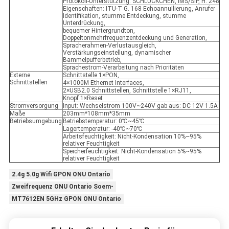
Protokoll-Unterstützung: SCHLÜCKCHEN, IMS/SIP, H. 248
Eigenschaften: ITU-T G. 168 Echoannullierung, Anrufer
Identifikation, stumme Entdeckung, stumme
Unterdrückung,
bequemer Hintergrundton,
Doppeltonmehrfrequenzentdeckung und Generation,
Spracherahmen-Verlustausgleich,
Verstärkungseinstellung, dynamischer
Bammelpufferbetrieb,
Sprachestrom-Verarbeitung nach Prioritäten
Externe
Schnittstelle 1×PON,
Schnittstellen
4×1000M Ethernet Interfaces,
2×USB2.0 Schnittstellen, Schnittstelle 1×RJ11,
Knopf 1×Reset
Stromversorgung
Input: Wechselstrom 100V~240V gab aus: DC 12V 1.5A
Maße
203mm*108mm*35mm
Betriebsumgebung
Betriebstemperatur: 0℃~45℃
Lagertemperatur: -40℃~70℃
Arbeitsfeuchtigkeit: Nicht-Kondensation 10%~95%
relativer Feuchtigkeit
Speicherfeuchtigkeit: Nicht-Kondensation 5%~95%
relativer Feuchtigkeit
2.4g 5.0g Wifi GPON ONU Ontario
Zweifrequenz ONU Ontario Soem-
MT7612EN 5GHz GPON ONU Ontario