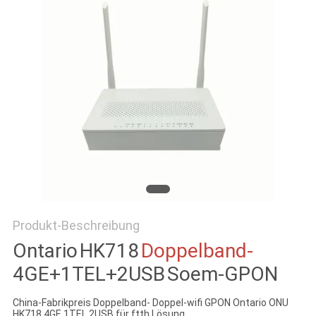
PRIVACY
POLICY
Produkt-Beschreibung
Ontario
HK718
Doppelband-
4GE+1TEL+2USB
Soem-GPON
China-Fabrikpreis Doppelband- Doppel-wifi GPON Ontario ONU
HK718 4GE 1TEL 2USB für ftth Lösung