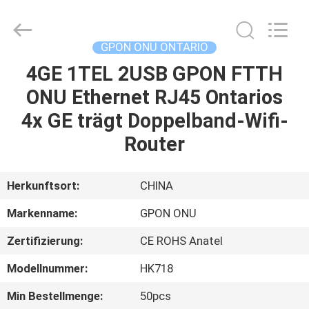
HONGKING
INDUSTRIAL
CO.,
LIMITED.
All
GPON ONU ONTARIO
Rights
Reserved.
4GE 1TEL 2USB GPON FTTH
HAUS
ONU Ethernet RJ45 Ontarios
PRODUKTE
4x GE trägt Doppelband-Wifi-
Router
ÜBER
UNS
Herkunftsort:
CHINA
Markenname:
GPON ONU
FABRIK-
Zertifizierung:
CE ROHS Anatel
AUSFLUG
Modellnummer:
HK718
QUALITÄTSKONTROLLE
Min Bestellmenge:
50pcs