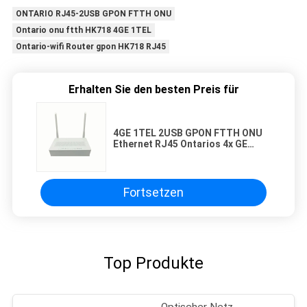
ONTARIO RJ45-2USB GPON FTTH ONU
Ontario onu ftth HK718 4GE 1TEL
Ontario-wifi Router gpon HK718 RJ45
Erhalten Sie den besten Preis für
4GE 1TEL 2USB GPON FTTH ONU
Ethernet RJ45 Ontarios 4x GE
trägt Doppelband-Wifi-Router
Fortsetzen
Top Produkte
Optischer Netz-