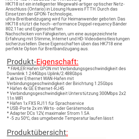
HK718 ist ein intelligenter Wegewahl-artiger optischer Netz-
Anschluss (Ontario) in Lösung Huaweis FTTH. Durch das
Einsetzen der GPON-Technologie,
ultra-Breitbandzugang wird für Heimanwender geboten. Das
HK718 stützt die hoch--erformance Doppel-requency Bänder
802.11ac und Eigenschaften
Nachschicken von Fähigkeiten, um eine ausgezeichnete
Erfahrung mit Stimme, Internet und HD-Videodienstleistungen
sicherzustellen. Diese Eigenschaften üben das HK718 eine
perfekte Option für Breitbandzugang aus.
Produkt-
Eigenschaft:
 * FAHLER Hafen GPON mit Verbindungsgeschwindigkeit des 
Downlink 1.244Gbps Uplink/2.488Gbps
* aktiver Ethernet WAN-Hafen mit 
Verbindungsgeschwindigkeit der Birichtung 1.25Gbps
* Häfen 4x GE Ethernet-RJ45
* Verbindungsgeschwindigkeit Unterstützung 300Mbps 2x2 
11n WIFI
* Häfen 1x FXS RJ11 für Sprachservice
* USB-Porte 2x im Wirts- oder Gerätemodus
* Adapter DCs 12V, maximaler Strom 1.5A
* -5 zu 50℃, das umgebende Temperatur laufen lässt
Produktübersicht
: