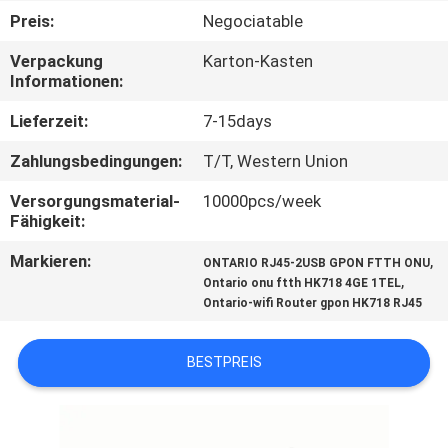
Preis:
Negociatable
TRETEN
Verpackung
Karton-Kasten
SIE
Informationen:
MIT
Lieferzeit:
7-15days
UNS
Zahlungsbedingungen:
T/T, Western Union
IN
Versorgungsmaterial-
10000pcs/week
VERBINDUNG
Fähigkeit:
Markieren:
,
ONTARIO RJ45-2USB GPON FTTH ONU
FORDERN
,
Ontario onu ftth HK718 4GE 1TEL
Ontario-wifi Router gpon HK718 RJ45
SIE
EIN
BESTPREIS
ZITAT
SITEMAP