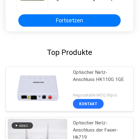
Epon Xpon 2fe+1tel Hgu ONU
Unterstützungsipv4/ipv6, die alles
Olt bearbeitet
Fortsetzen
Top Produkte
Optischer Netz-
Anschluss HK110G 1GE
Negociatable MOQ:50pcs
KONTAKT
Optischer Netz-
Anschluss der Faser-
Hk719