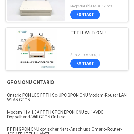
Negociatable MOQ:50pcs
KONTAKT
FTTH-Wi-Fi ONU
$18.2-19.5 MOQ:100
KONTAKT
GPON ONU ONTARIO
Ontario PON LOS FTTH Sc-UPC GPON ONU Modem-Router LAN
WLAN GPON
Modem 11V 1.5A FTTH GPON EPON ONU zu 14VDC
Doppelband-Wifi GPON Ontario
FTTH GPON ONU optischer Netz-Anschluss Ontario-Router-
1GE 1FE 1TEL HUAWEI