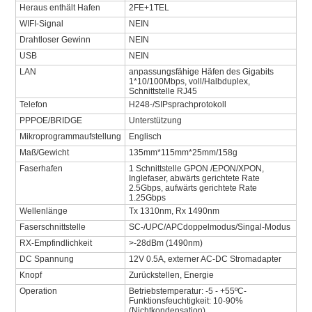
Heraus enthält Hafen
2FE+1TEL
WIFI-Signal
NEIN
Drahtloser Gewinn
NEIN
USB
NEIN
LAN
anpassungsfähige Häfen des Gigabits
1*10/100Mbps, voll/Halbduplex,
Schnittstelle RJ45
Telefon
H248-/SIPsprachprotokoll
PPPOE/BRIDGE
Unterstützung
Mikroprogrammaufstellung
Englisch
Maß/Gewicht
135mm*115mm*25mm/158g
Faserhafen
1 Schnittstelle GPON /EPON/XPON,
Inglefaser, abwärts gerichtete Rate
2.5Gbps, aufwärts gerichtete Rate
1.25Gbps
Wellenlänge
Tx 1310nm, Rx 1490nm
Faserschnittstelle
SC-/UPC/APCdoppelmodus/Singal-Modus
RX-Empfindlichkeit
>-28dBm (1490nm)
DC Spannung
12V 0.5A, externer AC-DC Stromadapter
Knopf
Zurückstellen, Energie
Operation
Betriebstemperatur: -5 - +55ºC-
Funktionsfeuchtigkeit: 10-90%
(Nichtkondensation)