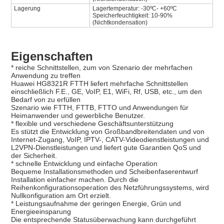
Lagerung
Lagertemperatur: -30ºC- +60ºC
Speicherfeuchtigkeit: 10-90%
(Nichtkondensation)
Eigenschaften
* reiche Schnittstellen, zum von Szenario der mehrfachen
Anwendung zu treffen
Huawei HG8321R FTTH liefert mehrfache Schnittstellen
einschließlich F.E., GE, VoIP, E1, WiFi, Rf, USB, etc., um den
Bedarf von zu erfüllen
Szenario wie FTTH, FTTB, FTTO und Anwendungen für
Heimanwender und gewerbliche Benutzer.
* flexible und verschiedene Geschäftsunterstützung
Es stützt die Entwicklung von Großbandbreitendaten und von
Internet-Zugang, VoIP, IPTV-, CATV-Videodienstleistungen und
L2VPN-Dienstleistungen und liefert gute Garantien QoS und
der Sicherheit.
* schnelle Entwicklung und einfache Operation
Bequeme Installationsmethoden und Scheibenfaserentwurf
Installation einfacher machen. Durch die
Reihenkonfigurationsoperation des Netzführungssystems, wird
Nullkonfiguration am Ort erzielt.
* Leistungsaufnahme der geringen Energie, Grün und
Energieeinsparung
Die entsprechende Statusüberwachung kann durchgeführt