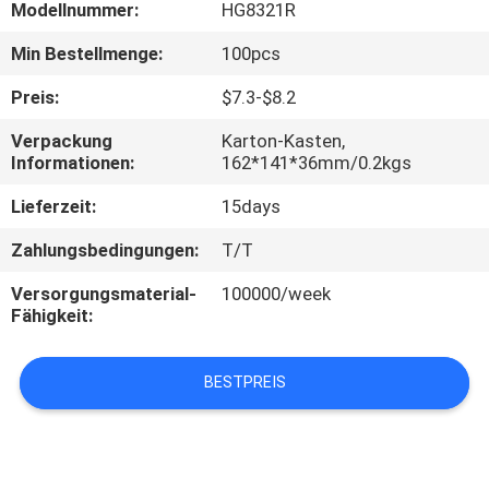
Modellnummer:
HG8321R
TRETEN
Min Bestellmenge:
100pcs
SIE
Preis:
$7.3-$8.2
MIT
Verpackung
Karton-Kasten,
UNS
Informationen:
162*141*36mm/0.2kgs
IN
Lieferzeit:
15days
VERBINDUNG
Zahlungsbedingungen:
T/T
Versorgungsmaterial-
100000/week
FORDERN
Fähigkeit:
SIE
EIN
BESTPREIS
ZITAT
SITEMAP