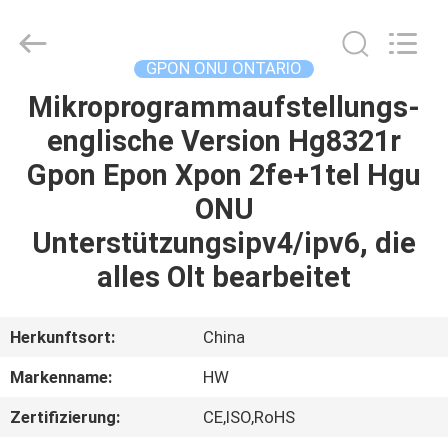
HONGKING
INDUSTRIAL
CO.,
LIMITED.
All
GPON ONU ONTARIO
Rights
Reserved.
Mikroprogrammaufstellungs-
HAUS
englische Version Hg8321r
PRODUKTE
Gpon Epon Xpon 2fe+1tel Hgu
ONU
ÜBER
Unterstützungsipv4/ipv6, die
UNS
alles Olt bearbeitet
FABRIK-
Herkunftsort:
China
AUSFLUG
Markenname:
HW
Zertifizierung:
CE,ISO,RoHS
QUALITÄTSKONTROLLE