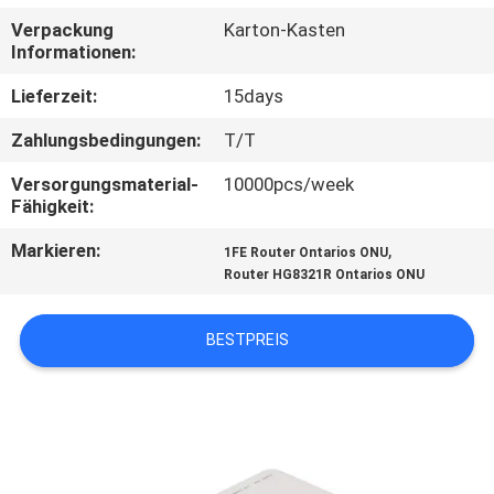
Verpackung
Karton-Kasten
TRETEN
Informationen:
SIE
Lieferzeit:
15days
MIT
Zahlungsbedingungen:
T/T
UNS
Versorgungsmaterial-
10000pcs/week
IN
Fähigkeit:
VERBINDUNG
Markieren:
,
1FE Router Ontarios ONU
Router HG8321R Ontarios ONU
FORDERN
SIE
BESTPREIS
EIN
ZITAT
SITEMAP