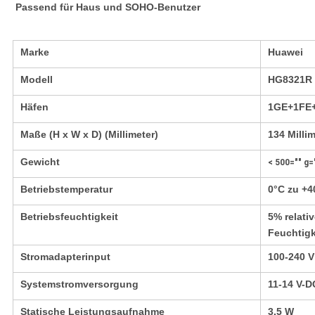
Passend für Haus und SOHO-Benutzer
Marke
Huawei
Modell
HG8321R
Häfen
1GE+1FE
Maße (H x W x D) (Millimeter)
134 Millim
Gewicht
< 500="" g=
Betriebstemperatur
0°C zu +4
Betriebsfeuchtigkeit
5% relativ
Feuchtigk
Stromadapterinput
100-240 V
Systemstromversorgung
11-14 V-DC
Statische Leistungsaufnahme
3,5 W