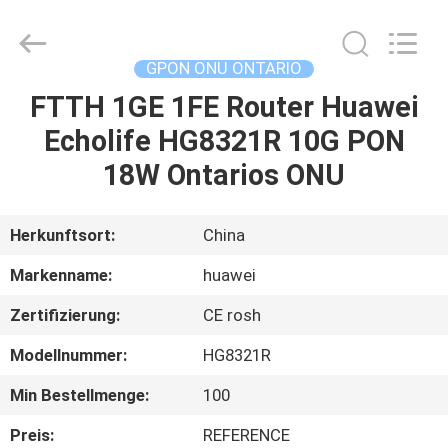
HONGKING
INDUSTRIAL
CO.,
LIMITED.
All
GPON ONU ONTARIO
Rights
Reserved.
FTTH 1GE 1FE Router Huawei
HAUS
Echolife HG8321R 10G PON
PRODUKTE
18W Ontarios ONU
ÜBER
Herkunftsort:
China
UNS
Markenname:
huawei
Zertifizierung:
CE rosh
FABRIK-
Modellnummer:
HG8321R
AUSFLUG
Min Bestellmenge:
100
QUALITÄTSKONTROLLE
Preis:
REFERENCE