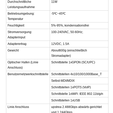
Durchschnittliche
11W
Leistungsaufnahme
Betriebsumgebung:
-5ºC~45ºC
Temperatur
Feuchtigkeit
5%-95%, kondensationsfrei
Stromversorgung:
100-240VAC, 50-60Hz;
Adapterinput
Adapterertrag
12VDC, 1.5A
Gewicht
About600g (einschließlich
Stromadapter)
Optischer Hafen (Linie
Schnittstelle 1xGPON (SC/UPC)
Anschluss)
Benutzernetzwerkschnittstelle
Schnittstellen 4x10/100/1000Base_T
Selbst-MDI/MDIX
Schnittstellen 1xPOTS (VoIP)
Schnittstelle 1xWiFi: IEEE 802.11b/g/n
Schnittstellen 1xUSB
Linie Anschluss
upstrea 2.488Gbps abwärts gerichtet
und 1.244Gbps