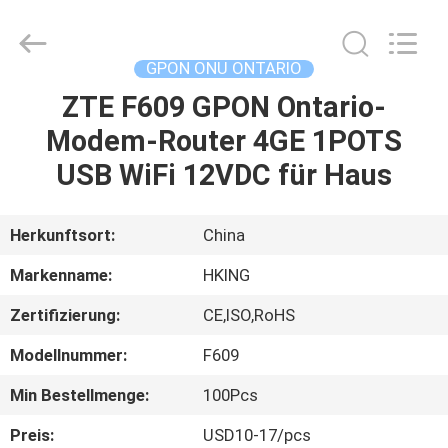
HONGKING
INDUSTRIAL
CO.,
LIMITED.
All
GPON ONU ONTARIO
Rights
Reserved.
ZTE F609 GPON Ontario-
HAUS
Modem-Router 4GE 1POTS
PRODUKTE
USB WiFi 12VDC für Haus
ÜBER
Herkunftsort:
China
UNS
Markenname:
HKING
Zertifizierung:
CE,ISO,RoHS
FABRIK-
Modellnummer:
F609
AUSFLUG
Min Bestellmenge:
100Pcs
QUALITÄTSKONTROLLE
Preis:
USD10-17/pcs