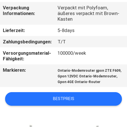
Verpackung
Verpackt mit Polyfoam,
TRETEN
Informationen:
äußeres verpackt mit Brown-
Kasten
SIE
MIT
Lieferzeit:
5-8days
UNS
Zahlungsbedingungen:
T/T
IN
Versorgungsmaterial-
100000/week
Fähigkeit:
VERBINDUNG
Markieren:
,
Ontario-Modemrouter gpon ZTE F609
,
Gpon 12VDC Ontario-Modemrouter
FORDERN
Gpon 4GE Ontario-Router
SIE
EIN
BESTPREIS
ZITAT
SITEMAP