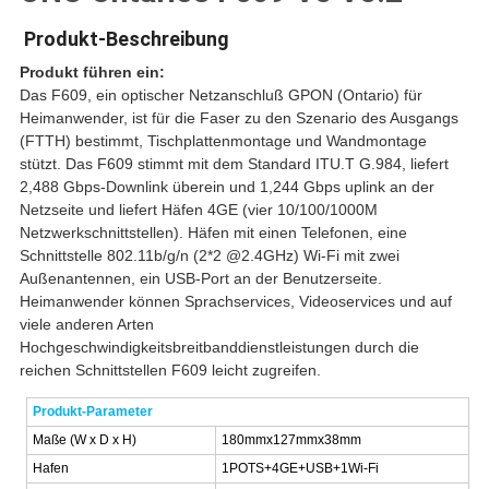
Produkt-Beschreibung
Produkt führen ein:
Das F609, ein optischer Netzanschluß GPON (Ontario) für
Heimanwender, ist für die Faser zu den Szenario des Ausgangs
(FTTH) bestimmt, Tischplattenmontage und Wandmontage
stützt. Das F609 stimmt mit dem Standard ITU.T G.984, liefert
2,488 Gbps-Downlink überein und 1,244 Gbps uplink an der
Netzseite und liefert Häfen 4GE (vier 10/100/1000M
Netzwerkschnittstellen). Häfen mit einen Telefonen, eine
Schnittstelle 802.11b/g/n (2*2 @2.4GHz) Wi-Fi mit zwei
Außenantennen, ein USB-Port an der Benutzerseite.
Heimanwender können Sprachservices, Videoservices und auf
viele anderen Arten
Hochgeschwindigkeitsbreitbanddienstleistungen durch die
reichen Schnittstellen F609 leicht zugreifen.
Produkt-Parameter
Maße (W x D x H)
180mmx127mmx38mm
Hafen
1POTS+4GE+USB+1Wi-Fi