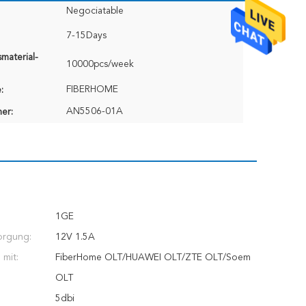
Negociatable
7-15Days
material-
10000pcs/week
FIBERHOME
:
AN5506-01A
er:
1GE
orgung:
12V 1.5A
 mit:
FiberHome OLT/HUAWEI OLT/ZTE OLT/Soem
OLT
5dbi