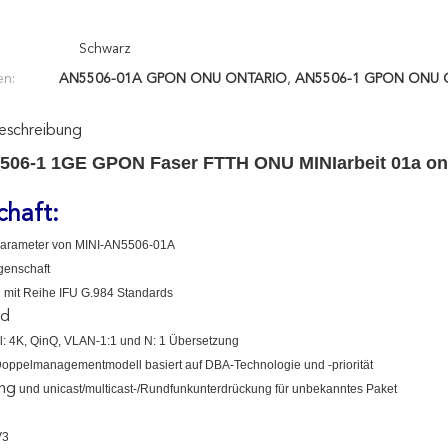
Schwarz
en:
AN5506-01A GPON ONU ONTARIO
,
AN5506-1 GPON ONU 
eschreibung
06-1 1GE GPON Faser FTTH ONU MINIarbeit 01a onta
chaft
:
arameter von MINI-AN5506-01A
genschaft
d
mit Reihe IFU G.984 Standards
nd
l: 4K, QinQ, VLAN-1:1 und N: 1 Übersetzung
oppelmanagementmodell basiert auf DBA-Technologie und -priorität
ing
und unicast/multicast-/Rundfunkunterdrückung für unbekanntes Paket
V3