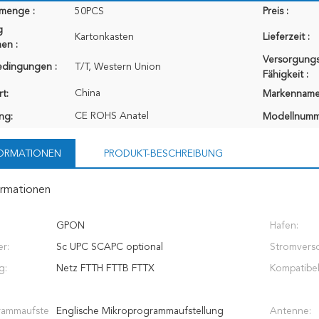
lmenge :
50PCS
Preis :
g
Kartonkasten
Lieferzeit :
en :
Versorgungs
edingungen :
T/T, Western Union
Fähigkeit :
China
t:
Markenname
CE ROHS Anatel
ung:
Modellnumm
FORMATIONEN
PRODUKT-BESCHREIBUNG
ormationen
GPON
Hafen:
er:
Sc UPC SCAPC optional
Stromvers
g:
Netz FTTH FTTB FTTX
Kompatibel
rammaufste
Englische Mikroprogrammaufstellung
Antenne: