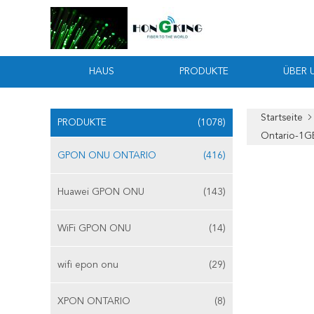
HAUS
PRODUKTE
ÜBER 
Startseite
PRODUKTE
(1078)
Ontario-1G
GPON ONU ONTARIO
(416)
Huawei GPON ONU
(143)
WiFi GPON ONU
(14)
wifi epon onu
(29)
XPON ONTARIO
(8)