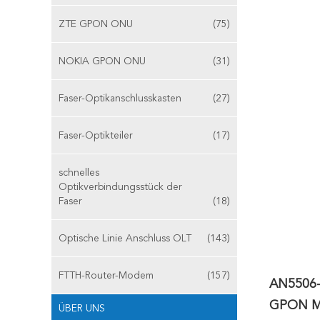
ZTE GPON ONU
(75)
NOKIA GPON ONU
(31)
Faser-Optikanschlusskasten
(27)
Faser-Optikteiler
(17)
schnelles
Optikverbindungsstück der
Faser
(18)
Optische Linie Anschluss OLT
(143)
FTTH-Router-Modem
(157)
AN5506-
GPON M
ÜBER UNS