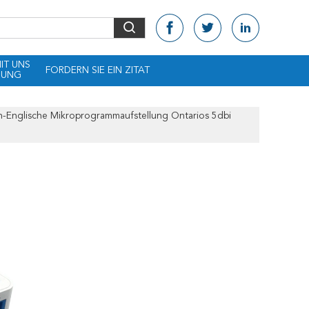
MIT UNS
FORDERN SIE EIN ZITAT
DUNG
nglische Mikroprogrammaufstellung Ontarios 5dbi