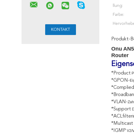
llung:
Farbe:
Hervorheb
Produkt-B
Onu AN55
Router
Eigens
*Product
P
*GPON-
Ei
*Complie
*Broadba
*VLAN-
Zah
*Support
D
*ACLfilter
*Multicast
*IGMP
V2/