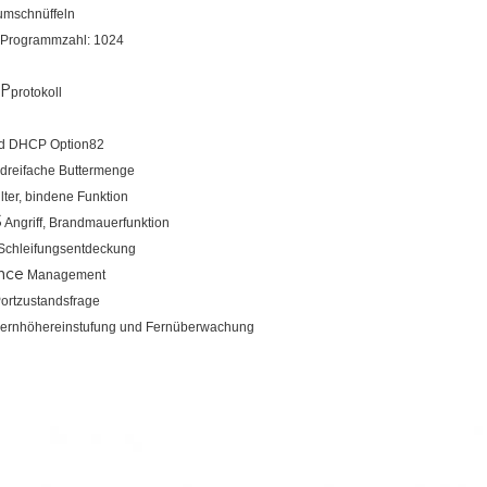
mschnüffeln
Programmzahl: 1024
IP
protokoll
d DHCP Option82
 dreifache Buttermenge
filter, bindene Funktion
S
Angriff, Brandmauerfunktion
Schleifungsentdeckung
nce
Management
ortzustandsfrage
ernhöhereinstufung und Fernüberwachung