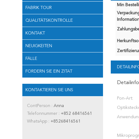
Min Bestel
FABRIK TOUR
Verpackun
Information
QUALITÄTSKONTROLLE
Zahlungsb
KONTAKT
Herkunftsor
NEUIGKEITEN
Zertifizier
FÄLLE
DETAILIN
FORDERN SIE EIN ZITAT
Detailinf
KONTAKTIEREN SIE UNS
Pon-Art:
ContPerson :
Anna
Optiksteck
Telefonnummer :
+852 68416561
Anwendun
WhatsApp :
+85268416561
Mikroprog