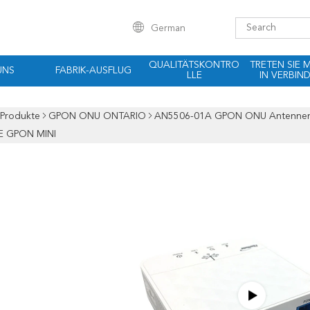
German
QUALITÄTSKONTRO
TRETEN SIE 
UNS
FABRIK-AUSFLUG
LLE
IN VERBIN
Produkte
GPON ONU ONTARIO
AN5506-01A GPON ONU Antennen-E
E GPON MINI