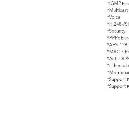
*IGMP
Heru
*Multicast
*Voice
*H.248-/S
*Security
*PPPoE
un
*AES-128
,
*MAC-/IP
*Anti-DO
*Ethernet
*Maintena
*Support
P
*Support
F