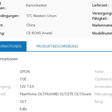
g
Kartonkasten
Lieferzeit :
en :
Versorgungs
edingungen :
T/T, Western Union
Fähigkeit :
China
t:
Markenname
CE ROHS Anatel
ung:
Modellnumm
FORMATIONEN
PRODUKT-BESCHREIBUNG
ormationen
GPON
Farbe:
1GE
Optiksteck
orgung:
12V 1.5A
Anwendun
mit:
FiberHome OLT/HUAWEI OLT/ZTE OLT/Soem
Mikroprog
OLT
llung:
5dbi