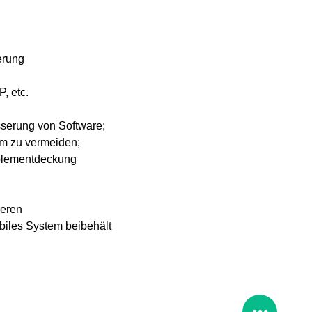
erung
, etc.
serung von Software;
rm zu vermeiden;
oblementdeckung
ieren
iles System beibehält