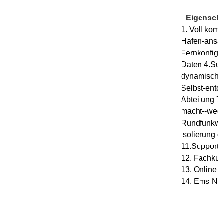
Eigensch
1. Voll ko
Hafen-ans
Fernkonfig
Daten 4.Su
dynamische
Selbst-en
Abteilung
macht--we
Rundfunkwi
Isolierun
11.Support
12. Fachk
13. Online
14. Ems-N