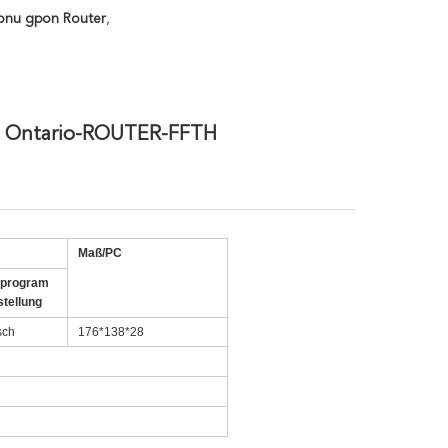
onu gpon Router
,
 Ontario-ROUTER-FFTH
Maß/PC
oprogram
tellung
sch
176*138*28