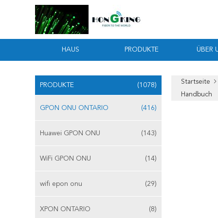
HAUS
PRODUKTE
ÜBER 
Startseite
PRODUKTE
(1078)
Handbuch
GPON ONU ONTARIO
(416)
Huawei GPON ONU
(143)
WiFi GPON ONU
(14)
wifi epon onu
(29)
XPON ONTARIO
(8)