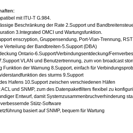
aften:
mpatibel mit ITU-T G.984.
ässige Beschränkung der Rate 2.Support und Bandbreitensteu
uration 3.Integrated OMCI und Wartungsfunktion.
pport enscryption, Gruppensendung, Port-Vlan-Trennung, RSTP
 Verteilung der Bandbreiten-5.Support (DBA)
tdeckung Ontario-6.Support/Verbindungsentdeckung/Fernverbes
 7.Support VLAN und Benutzertrennung, zum von broadcast sto
g Funktion der Warnung 8.Support, einfach für Verbindungspr
derstandfunktion des sturms 9.Support
g des Hafens 10.Support zwischen verschiedenen Häfen
 ACL und SNMP, zum des Datenpaketfilters flexibel zu konfigur
undiger Entwurf, damit Systemzusammenbruchverhinderung stab
 verbessernde Stütz-Software
etzführung basiert auf SNMP, bequem für Wartung