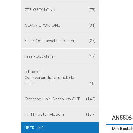
ZTE GPON ONU
(75)
NOKIA GPON ONU
(31)
Faser-Optikanschlusskasten
(27)
Faser-Optikteiler
(17)
schnelles
Optikverbindungsstück der
Faser
(18)
Optische Linie Anschluss OLT
(143)
FTTH-Router-Modem
(157)
AN5506-
ÜBER UNS
Min Bestel