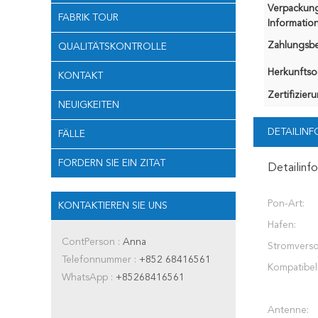
Verpackun
FABRIK TOUR
Information
Zahlungsb
QUALITÄTSKONTROLLE
Herkunftsor
KONTAKT
Zertifizier
NEUIGKEITEN
DETAILIN
FÄLLE
FORDERN SIE EIN ZITAT
Detailinf
Pon-Art:
KONTAKTIEREN SIE UNS
Hafen:
ContPerson :
Anna
Stromvers
Telefonnummer :
+852 68416561
Kompatibel 
WhatsApp :
+85268416561
Antenne: