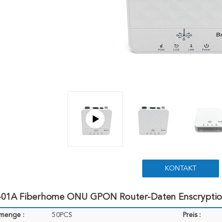
KONTAKT
01A Fiberhome ONU GPON Router-Daten Enscryptio
lmenge :
50PCS
Preis :