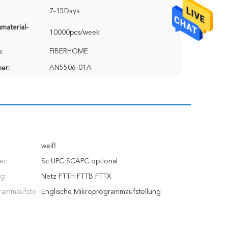
7-15Days
material-
10000pcs/week
FIBERHOME
:
AN5506-01A
er:
weiß
er:
Sc UPC SCAPC optional
g:
Netz FTTH FTTB FTTX
rammaufste
Englische Mikroprogrammaufstellung