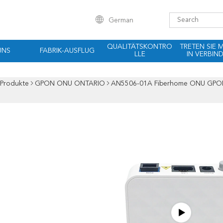
German
QUALITÄTSKONTRO
TRETEN SIE 
UNS
FABRIK-AUSFLUG
LLE
IN VERBIN
Produkte
GPON ONU ONTARIO
AN5506-01A Fiberhome ONU GPON R