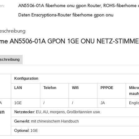
en:
AN5506-01A fiberhome onu gpon Router
,
ROHS-fiberhome 
Daten Enscryptions-Router fiberhome gpon onu
eschreibung
ome AN5506-01A GPON 1GE ONU NETZ-STIMME
schreibung
Konfiguration
LAN
Telefon
Wifi
PPPOE
Mikr
maufs
A
1GE
/
/
JA
Engli
un
: EU, AU, morgens, Großbritannien usw.
Netzstecker
: mit chinesischem Handbuch
Gemerkt
: 1GE
Optional