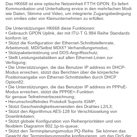
Das HK668 ist eine optische Netzeinheit FTTH GPON. Es liefert
Kommunikation und Unterhaltung ervice in den mehrfachen Modi
wie Daten, Stimme und Video, um integrierte Zugangsbedingung
von smilies oder von Kleinunternehmen zu erfüllen.
Die Unterstützungen HK668 diese Funktionen:
• Gebrauch GPON Uplink, der mit ITU-T G.984 Reihe Standards
konform ist;
• Stützt die Konfiguration der Ethernet-Schnittstellenrate,
Arbeitsmodi, MDI/Selbst MDIX? Verhandlungsmodus;
• Stützpaketentstörung und DOS-Angriffsschutz;
• Stellt Leistungsstatistiken auf allen Ethernet-Linien zur
Verfügung;
• Die Unterstützungen, die das Benutzer IP address im DHCP-
Modus erreichen, stützt das Berichten über die körperliche
Positionsangabe von Ethernet-Schnittstellen durch DHCP
Option82;
• Die Unterstützungen, die das Benutzer IP address im PPPoE-
Modus erreichen, stützt die PPP0E+-Funktion
für genaue Teilnehmerbezeichnung;
• Herumschnüffelndes Protokoll Suports IGMP;
• Stützt Geschwindigkeitsversenden des Drahtes L2/L3;
• Stützt den Algorithmus AES-128 für Verschlüsselung von
Downlinkdaten;
• Stützt globale Konfiguration von Reihenprioritäten und von
flexiblem Diagramm 802.1p-to-queue;
• Stützt den Terminplanungsmodus PQ-Reihe. Sie können das
Gewicht der Terminplanungsreihe konfigurieren, um das QoS der