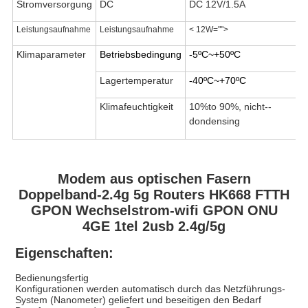
Stromversorgung
DC
DC 12V/1.5A
Leistungsaufnahme
Leistungsaufnahme
< 12W="">
Klimaparameter
Betriebsbedingung
-5ºC~+50ºC
Lagertemperatur
-40ºC~+70ºC
Klimafeuchtigkeit
10%to 90%, nicht--
dondensing
Modem aus optischen Fasern
Doppelband-2.4g 5g Routers HK668 FTTH
GPON Wechselstrom-wifi GPON ONU
4GE 1tel 2usb 2.4g/5g
Eigenschaften:
Bedienungsfertig
Konfigurationen werden automatisch durch das Netzführungs-
System (Nanometer) geliefert und beseitigen den Bedarf