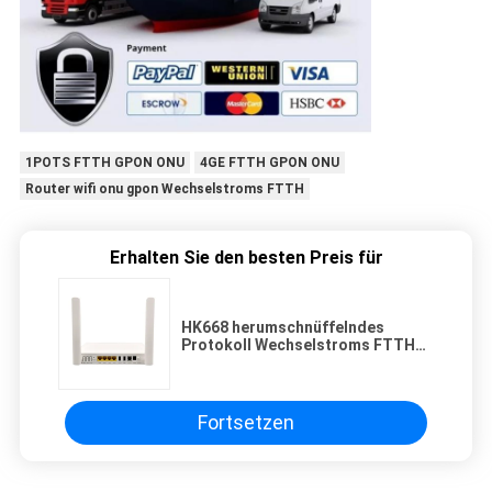
1POTS FTTH GPON ONU
4GE FTTH GPON ONU
Router wifi onu gpon Wechselstroms FTTH
Erhalten Sie den besten Preis für
HK668 herumschnüffelndes
Protokoll Wechselstroms FTTH
GPON ONU Wifi Router-2.4G 5G
4GE 1POTS IGMP
Fortsetzen