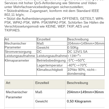
Services mit hoher QoS-Anforderung wie Stimme und Video
unter Mehrfachservicebedingungen sicherzustellen;
• Stützdrahtlose Zugangsart, konform mit dem Standard IEEE
802,11 b/g/n;
• Stützt die Authentisierungsmodi wie OFFENES, GETEILT, WPA-
PSK, WPA2-PSK, WPA- PSK/WPA2-PSK. Schlürfen Sie Häfen die
Verschlüsselungsmodi wie KEINE, WEP, TKIP, AES und
TKIP/AES.
Art
Einzelteil
Beschreibung
Mechanischer
Maß
204mm×149mm×36mm
Parameter
Gewicht
0.50Kg
Stromversorgung
DC
DC 12V/1.5A
Leistungsaufnahme
Leistungsaufnahme
< 12W="">
Klimaparameter
Betriebsbedingung
-5℃~+50℃
Lagertemperatur
-40℃~+70℃
Klimafeuchtigkeit
10%to 90%, nicht--
dondensing
Art
Einzelteil
Beschreibung
Mechanischer
Maß
204mm×149mm×36mm
Parameter
Gewicht
0,50 Kilogramm