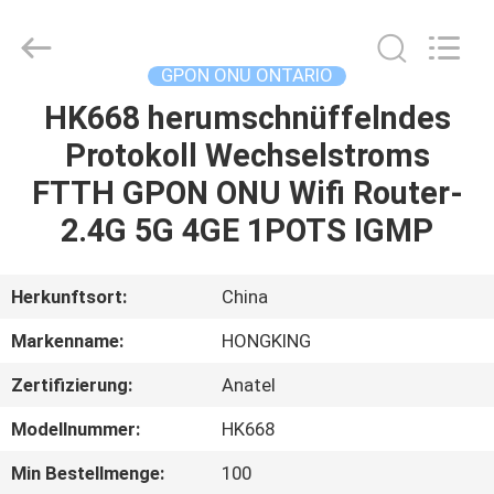
HONGKING
INDUSTRIAL
CO.,
LIMITED.
All
GPON ONU ONTARIO
Rights
Reserved.
HK668 herumschnüffelndes
HAUS
Protokoll Wechselstroms
PRODUKTE
FTTH GPON ONU Wifi Router-
2.4G 5G 4GE 1POTS IGMP
ÜBER
UNS
Herkunftsort:
China
Markenname:
HONGKING
FABRIK-
Zertifizierung:
Anatel
AUSFLUG
Modellnummer:
HK668
QUALITÄTSKONTROLLE
Min Bestellmenge:
100