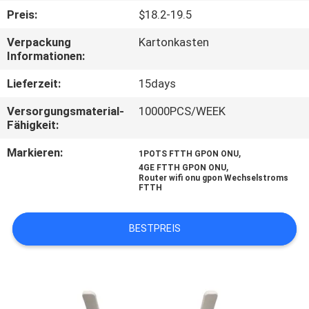
Preis:
$18.2-19.5
TRETEN
Verpackung
Kartonkasten
SIE
Informationen:
MIT
Lieferzeit:
15days
UNS
Versorgungsmaterial-
10000PCS/WEEK
IN
Fähigkeit:
VERBINDUNG
Markieren:
,
1POTS FTTH GPON ONU
,
4GE FTTH GPON ONU
Router wifi onu gpon Wechselstroms
FORDERN
FTTH
SIE
BESTPREIS
EIN
ZITAT
SITEMAP