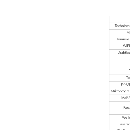
Technisch
M
Heraus e
WIFI
Drahtlo
Te
PPPO
Mikroprogr
Maß/
Fas
Well
Fasersc