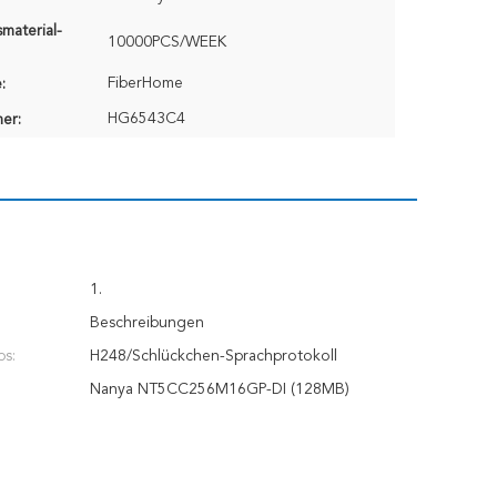
material-
10000PCS/WEEK
FiberHome
:
HG6543C4
er:
1.
Beschreibungen
s:
H248/Schlückchen-Sprachprotokoll
Nanya NT5CC256M16GP-DI (128MB)