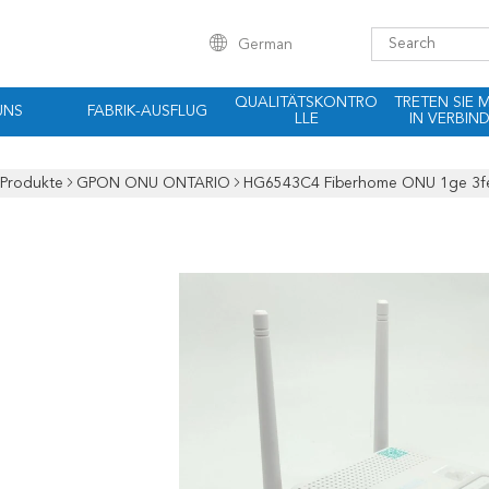
German
QUALITÄTSKONTRO
TRETEN SIE 
UNS
FABRIK-AUSFLUG
LLE
IN VERBIN
Produkte
GPON ONU ONTARIO
HG6543C4 Fiberhome ONU 1ge 3fe