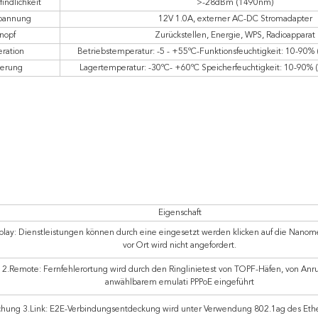
indlichkeit
>-28dBm (1490nm)
pannung
12V 1.0A, externer AC-DC Stromadapter
nopf
Zurückstellen, Energie, WPS, Radioapparat
ration
Betriebstemperatur: -5 - +55ºC-Funktionsfeuchtigkeit: 10-90% 
gerung
Lagertemperatur: -30ºC- +60ºC Speicherfeuchtigkeit: 10-90% 
Eigenschaft
play: Dienstleistungen können durch eine eingesetzt werden klicken auf die Nanomet
vor Ort wird nicht angefordert.
 2.Remote: Fernfehlerortung wird durch den Ringlinietest von TOPF-Häfen, von Anru
anwählbarem emulati PPPoE eingeführt
hung 3.Link: E2E-Verbindungsentdeckung wird unter Verwendung 802.1ag des Ethe