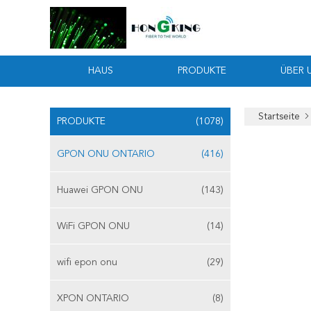
HAUS
PRODUKTE
ÜBER 
Startseite
PRODUKTE
(1078)
GPON ONU ONTARIO
(416)
Huawei GPON ONU
(143)
WiFi GPON ONU
(14)
wifi epon onu
(29)
XPON ONTARIO
(8)