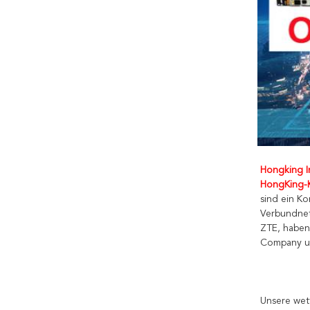
Hongking In
HongKing-K
sind ein Ko
Verbundnet
ZTE, haben
Company un
Unsere wet