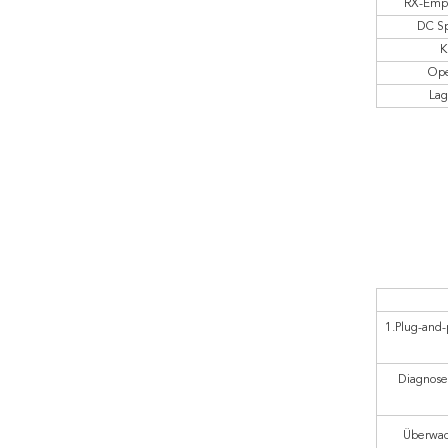
RX-Empf
DC S
K
Ope
La
1.Plug-and-
Diagnose
Überwac