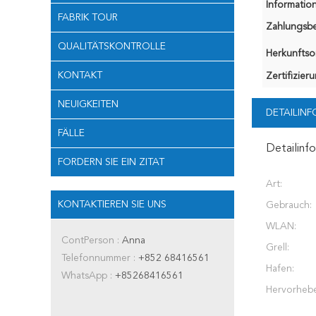
Information
FABRIK TOUR
Zahlungsb
QUALITÄTSKONTROLLE
Herkunftsor
KONTAKT
Zertifizier
NEUIGKEITEN
DETAILIN
FÄLLE
Detailinf
FORDERN SIE EIN ZITAT
Art:
KONTAKTIEREN SIE UNS
Gebrauch:
WLAN:
ContPerson :
Anna
Grell:
Telefonnummer :
+852 68416561
Hafen:
WhatsApp :
+85268416561
Hervorheb