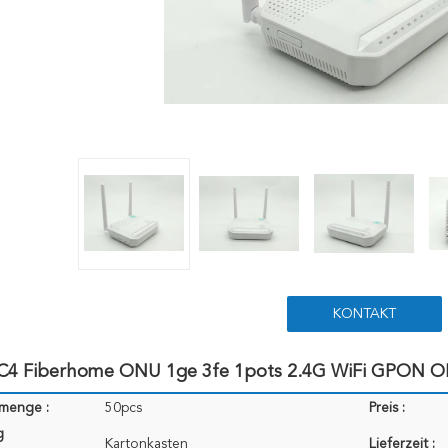
KONTAKT
4 Fiberhome ONU 1ge 3fe 1pots 2.4G WiFi GPON O
lmenge :
50pcs
Preis :
g
Kartonkasten
Lieferzeit :