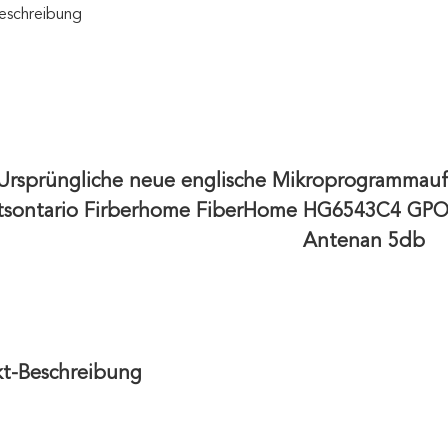
eschreibung
Ursprüngliche neue englische Mikroprogrammaufs
itsontario Firberhome FiberHome HG6543C4 G
Antenan 5db
t-Beschreibung