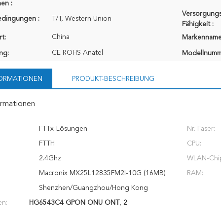
en :
Versorgungs
edingungen :
T/T, Western Union
Fähigkeit :
China
t:
Markenname
CE ROHS Anatel
ung:
Modellnumm
FORMATIONEN
PRODUKT-BESCHREIBUNG
ormationen
FTTx-Lösungen
Nr. Faser:
FTTH
CPU:
2.4Ghz
WLAN-Chip
Macronix MX25L12835FM2I-10G (16MB)
RAM:
Shenzhen/Guangzhou/Hong Kong
en:
HG6543C4 GPON ONU ONT
,
2