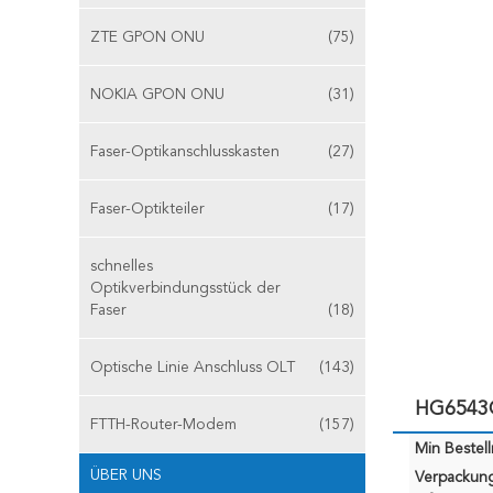
ZTE GPON ONU
(75)
NOKIA GPON ONU
(31)
Faser-Optikanschlusskasten
(27)
Faser-Optikteiler
(17)
schnelles
Optikverbindungsstück der
Faser
(18)
Optische Linie Anschluss OLT
(143)
HG6543C
FTTH-Router-Modem
(157)
Min Bestel
ÜBER UNS
Verpackun