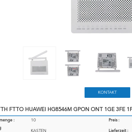
KONTAKT
TTH FTTO HUAWEI HG8546M GPON ONT 1GE 3FE 1POT
lmenge :
10
Preis :
g
KASTEN
Lieferzeit :