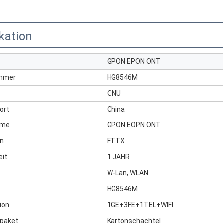
kation
GPON EPON ONT
mmer
HG8546M
ONU
ort
China
ame
GPON EOPN ONT
n
FTTX
eit
1 JAHR
W-Lan, WLAN
HG8546M
ion
1GE+3FE+1TEL+WIFI
tpaket
Kartonschachtel