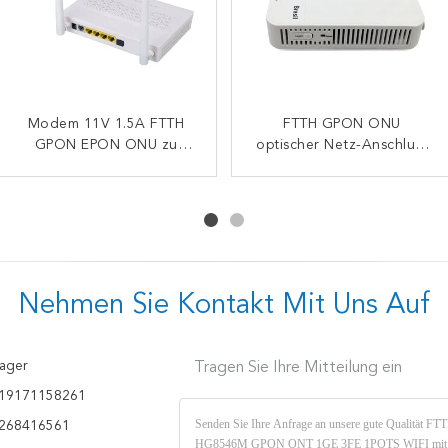
Doppelband-ONU HK718
Modem 11V 1.5A FTTH
Drahtloses 4GE 1TEL
FTTH GPON ONU
4GE 1TEL 2USB Gpon
GPON EPON ONU zu
optischer Netz-Anschluss
2USB Doppelband-
Epon kompatibles Modem
14VDC Doppelband-Wifi
Ontario-Router-1GE 1FE
Modem Ontario-Soems
Soems AC1200
GPON Ontario
WiFi FTTH GPON
1TEL HUAWEI
Nehmen Sie Kontakt Mit Uns Auf
ager
Tragen Sie Ihre Mitteilung ein
19171158261
268416561