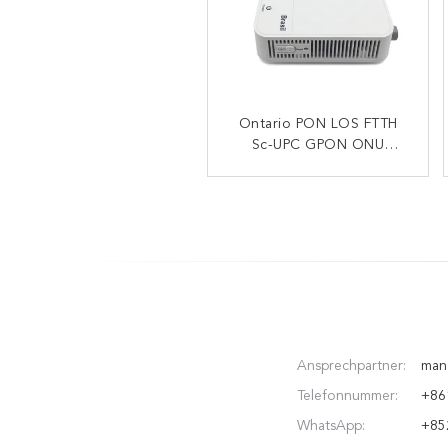
HK668 Modem Ontarios
Ontario PON LOS FTTH
XPON ONU 2.4g 5g 4GE
Sc-UPC GPON ONU
Modem-Router LAN
1POTS FTTH
Wechselstrom-Wifi GPON
WLAN GPON
Ansprechpartner:
man
Telefonnummer:
+86
WhatsApp:
+85