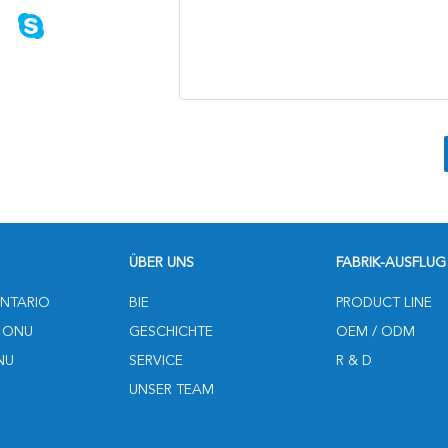
ÜBER UNS
FABRIK-AUSFLUG
NTARIO
BIE
PRODUCT LINE
 ONU
GESCHICHTE
OEM / ODM
NU
SERVICE
R & D
UNSER TEAM