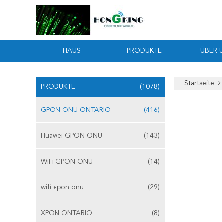
HAUS
PRODUKTE
ÜBER 
Startseite
PRODUKTE
(1078)
GPON ONU ONTARIO
(416)
Huawei GPON ONU
(143)
WiFi GPON ONU
(14)
wifi epon onu
(29)
XPON ONTARIO
(8)