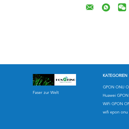
KATEGORIEN
GPON ONU O
Faser zur Welt
Huawei GPON
WiFi GPON O
wifi epon onu