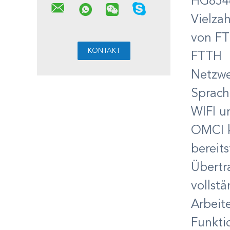
HG8546
Vielzah
von FT
FTTH
Netzwe
Sprach
WIFI u
OMCI k
bereits
Übertr
vollstä
Arbeit
Funkti