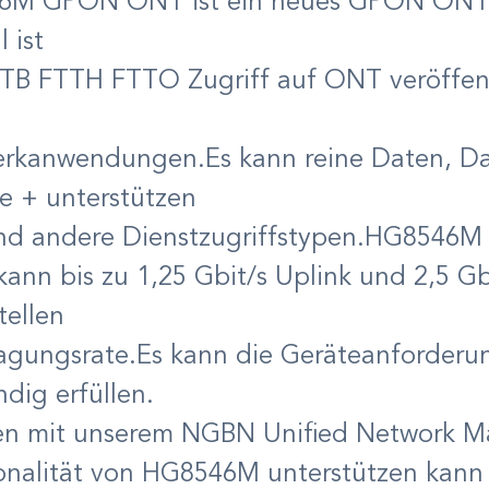
M GPON ONT ist ein neues GPON ONT a
l ist
TB FTTH FTTO Zugriff auf ONT veröffent
rkanwendungen.Es kann reine Daten, Da
e + unterstützen
nd andere Dienstzugriffstypen.HG8546M
ann bis zu 1,25 Gbit/s Uplink und 2,5 G
tellen
agungsrate.Es kann die Geräteanforde
ndig erfüllen.
en mit unserem NGBN Unified Network M
onalität von HG8546M unterstützen kann