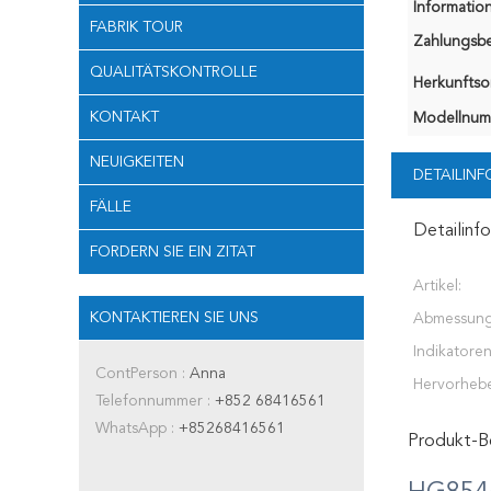
Information
FABRIK TOUR
Zahlungsb
QUALITÄTSKONTROLLE
Herkunftsor
KONTAKT
Modellnum
NEUIGKEITEN
DETAILIN
FÄLLE
Detailinf
FORDERN SIE EIN ZITAT
Artikel:
KONTAKTIEREN SIE UNS
Abmessung
Indikatoren
ContPerson :
Anna
Hervorheb
Telefonnummer :
+852 68416561
WhatsApp :
+85268416561
Produkt-B