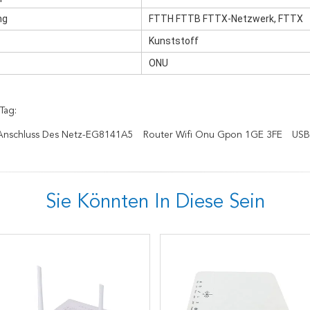
ng
FTTH FTTB FTTX-Netzwerk, FTTX
Kunststoff
ONU
Tag:
 Anschluss Des Netz-EG8141A5
Router Wifi Onu Gpon 1GE 3FE
USB
Sie Könnten In Diese Sein