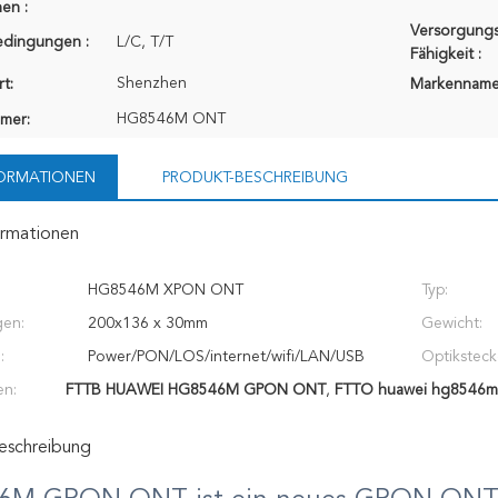
en :
Versorgungs
edingungen :
L/C, T/T
Fähigkeit :
Shenzhen
t:
Markenname
HG8546M ONT
mer:
FORMATIONEN
PRODUKT-BESCHREIBUNG
ormationen
HG8546M XPON ONT
Typ:
en:
200x136 x 30mm
Gewicht:
:
Power/PON/LOS/internet/wifi/LAN/USB
Optiksteck
en:
FTTB HUAWEI HG8546M GPON ONT
,
FTTO huawei hg8546m
eschreibung