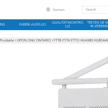
German
QUALITÄTSKONTRO
TRETEN SIE 
UNS
FABRIK-AUSFLUG
LLE
IN VERBIN
Produkte
GPON ONU ONTARIO
FTTB FTTH FTTO HUAWEI HG8546M