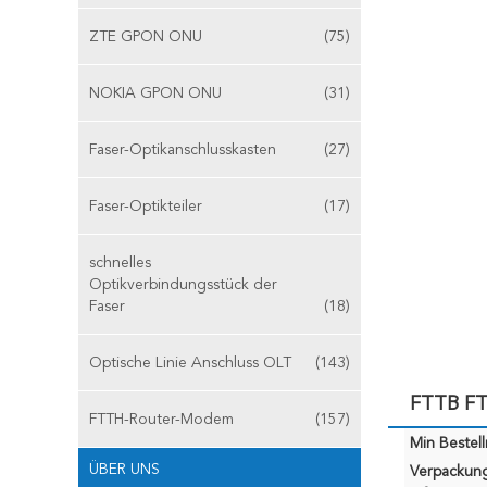
ZTE GPON ONU
(75)
NOKIA GPON ONU
(31)
Faser-Optikanschlusskasten
(27)
Faser-Optikteiler
(17)
schnelles
Optikverbindungsstück der
Faser
(18)
Optische Linie Anschluss OLT
(143)
FTTB F
FTTH-Router-Modem
(157)
Min Bestel
ÜBER UNS
Verpackun