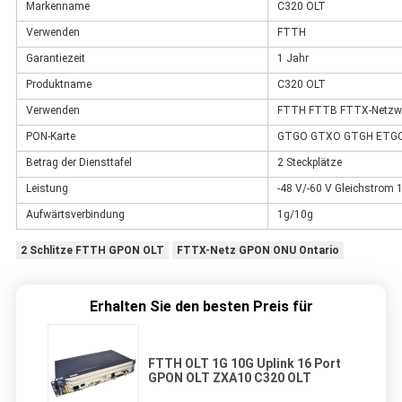
Markenname
C320 OLT
Verwenden
FTTH
Garantiezeit
1 Jahr
Produktname
C320 OLT
Verwenden
FTTH FTTB FTTX-Netzw
PON-Karte
GTGO GTXO GTGH ETG
Betrag der Diensttafel
2 Steckplätze
Leistung
-48 V/-60 V Gleichstrom
Aufwärtsverbindung
1g/10g
2 Schlitze FTTH GPON OLT
FTTX-Netz GPON ONU Ontario
Erhalten Sie den besten Preis für
FTTH OLT 1G 10G Uplink 16 Port
GPON OLT ZXA10 C320 OLT