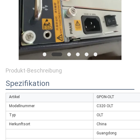
PRIVACY
POLICY
Produkt-Beschreibung
Spezifikation
Artikel
GPON-OLT
Modellnummer
C320 OLT
Typ
OLT
Herkunftsort
China
Guangdong