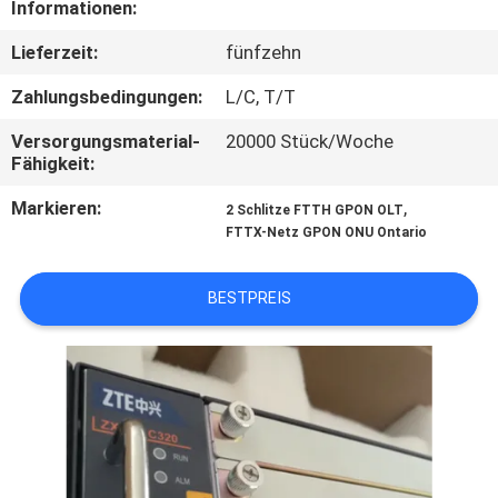
Informationen:
TRETEN
Lieferzeit:
fünfzehn
SIE
Zahlungsbedingungen:
L/C, T/T
MIT
Versorgungsmaterial-
20000 Stück/Woche
UNS
Fähigkeit:
IN
Markieren:
,
2 Schlitze FTTH GPON OLT
VERBINDUNG
FTTX-Netz GPON ONU Ontario
BESTPREIS
FORDERN
SIE
EIN
ZITAT
SITEMAP