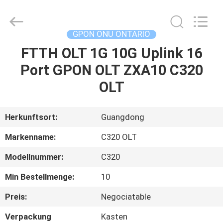
HONGKING
INDUSTRIAL
CO.,
LIMITED.
All
GPON ONU ONTARIO
Rights
Reserved.
FTTH OLT 1G 10G Uplink 16
HAUS
Port GPON OLT ZXA10 C320
PRODUKTE
OLT
ÜBER
Herkunftsort:
Guangdong
UNS
Markenname:
C320 OLT
Modellnummer:
C320
FABRIK-
Min Bestellmenge:
10
AUSFLUG
Preis:
Negociatable
QUALITÄTSKONTROLLE
Verpackung
Kasten