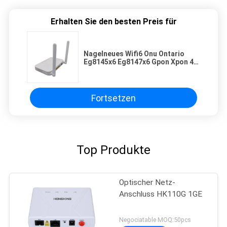
Erhalten Sie den besten Preis für
Nagelneues Wifi6 Onu Ontario
Eg8145x6 Eg8147x6 Gpon Xpon 4
x-GE, 1 x-Töpfe, 1 X Usb 2,0,
2.4g/5g Wi-Fi 6 Doppelband
Fortsetzen
Top Produkte
Optischer Netz-
Anschluss HK110G 1GE
Negociatable MOQ:50pcs