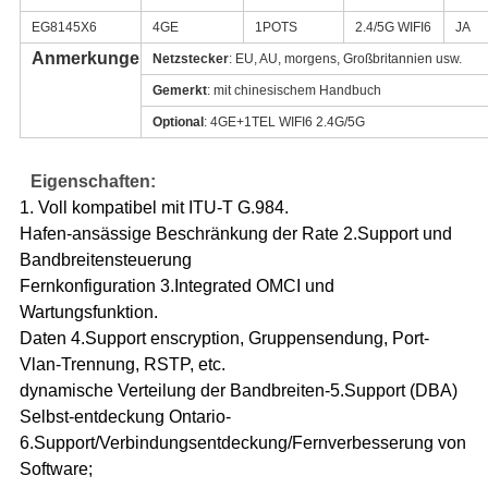
EG8145X6
4GE
1POTS
2.4/5G WIFI6
JA
Anmerkungen
Netzstecker
: EU, AU, morgens, Großbritannien usw.
Gemerkt
: mit chinesischem Handbuch
Optional
: 4GE+1TEL WIFI6 2.4G/5G
Eigenschaften:
1. Voll kompatibel mit ITU-T G.984.
Hafen-ansässige Beschränkung der Rate 2.Support und
Bandbreitensteuerung
Fernkonfiguration 3.Integrated OMCI und
Wartungsfunktion.
Daten 4.Support enscryption, Gruppensendung, Port-
Vlan-Trennung, RSTP, etc.
dynamische Verteilung der Bandbreiten-5.Support (DBA)
Selbst-entdeckung Ontario-
6.Support/Verbindungsentdeckung/Fernverbesserung von
Software;