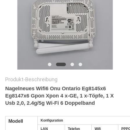
PRIVACY
POLICY
Produkt-Beschreibung
Nagelneues Wifi6 Onu Ontario Eg8145x6
Eg8147x6 Gpon Xpon 4 x-GE, 1 x-Töpfe, 1 X
Usb 2,0, 2.4g/5g Wi-Fi 6 Doppelband
Konfiguration
Modell
LAN
Telefon
Wifi
PPP