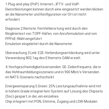
1.Plug-and-play (PnP): Internet-, IPTV- und VoIP-
Dienstleistungen können durch eine eingesetzt werden klicken
an die Nanometer und Konfiguration vor Ort ist nicht
erfordert.
Diagnose 2.Remote: Fernfehlerortung wird durch den
Ringlinietest von TOPF-Häfen, von Anrufemulation und von
PPPoE-Wähl eingeführt
Emulation eingeleitet durch die Nanometer.
Überwachung 3.Link: E2E-Verbindungsentdeckung wird unter
Verwendung 802.1ag des Ethernets OAM erzielt.
4. Hochgeschwindigkeitsversenden: GE-Zeilenfrequenz, die in
das Hohlraumbildungsszenario und in 900 Mbit/s Versenden
im NATS-Szenario nachschickt.
Energieeinsparung 5.Green: 25% Leistungsaufnahme wird mit
in hohem Grade integriertem System auf Lösung des Chipsets
(Soc) gespart, in der, ein einzelnes
Chip integriert mit PON, Stimme, Zugang und LSW-Modulen.