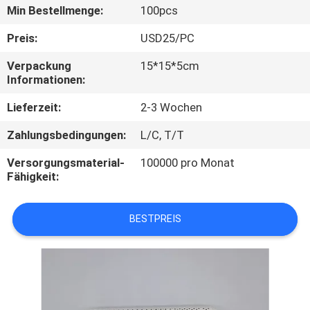
Min Bestellmenge:
100pcs
TRETEN
Preis:
USD25/PC
SIE
Verpackung
15*15*5cm
MIT
Informationen:
UNS
Lieferzeit:
2-3 Wochen
IN
Zahlungsbedingungen:
L/C, T/T
VERBINDUNG
Versorgungsmaterial-
100000 pro Monat
Fähigkeit:
FORDERN
SIE
BESTPREIS
EIN
ZITAT
SITEMAP