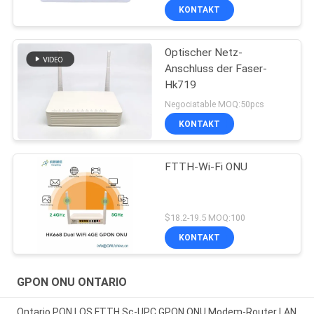
KONTAKT
Optischer Netz-
Anschluss der Faser-
Hk719
Negociatable MOQ:50pcs
KONTAKT
FTTH-Wi-Fi ONU
$18.2-19.5 MOQ:100
KONTAKT
GPON ONU ONTARIO
Ontario PON LOS FTTH Sc-UPC GPON ONU Modem-Router LAN