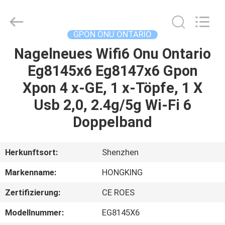
HONGKING
INDUSTRIAL
CO.,
LIMITED.
All
GPON ONU ONTARIO
Rights
Reserved.
Nagelneues Wifi6 Onu Ontario
HAUS
Eg8145x6 Eg8147x6 Gpon
PRODUKTE
Xpon 4 x-GE, 1 x-Töpfe, 1 X
Usb 2,0, 2.4g/5g Wi-Fi 6
ÜBER
Doppelband
UNS
Herkunftsort:
Shenzhen
FABRIK-
Markenname:
HONGKING
AUSFLUG
Zertifizierung:
CE ROES
QUALITÄTSKONTROLLE
Modellnummer:
EG8145X6