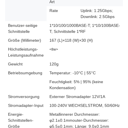
Art
Rate
Uplink: 1.25Gbps;
Downlink: 2.5Gbps
Benutzer-seitige
1*10/100/1000BASE-T; 1*10/100BASE-
Schnittstelle
T; Schnittstelle 1*RF
Größe (Millimeter)
167 (L)×118 (W)×30 (H)
Höchstleistungs-
<8w>
Leistungsaufnahme
Gewicht
120g
Betriebsumgebung
Temperatur: -10°C | 55°C
Feuchtigkeit: 5% | 95% (keine
Kondensation)
Stromversorgung
Externer Stromadapter 12V/1A
Stromadapter-Input
100-240V WECHSELSTROM, 50/60Hz
Energie-
Metallinnerer Durchmesser:
Schnittstellen-
φ2.1±0.1mmouter-Durchmesser:
Größe
φ5.5±0.1mm; Länge: 9.0±0.1mm