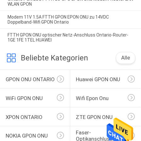
WLAN GPON
Modem 11V 1.5A FTTH GPON EPON ONU zu 14VDC
Doppelband-Wifi GPON Ontario
FTTH GPON ONU optischer Netz-Anschluss Ontario-Router-
1GE 1FE 1TEL HUAWEI
Beliebte Kategorien
Alle
GPON ONU ONTARIO
Huawei GPON ONU
WiFi GPON ONU
Wifi Epon Onu
XPON ONTARIO
ZTE GPON ONU
Faser-
NOKIA GPON ONU
Optikanschlusskasten