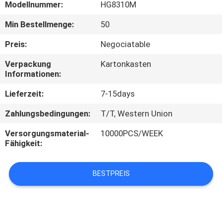
Modellnummer:
HG8310M
TRETEN
Min Bestellmenge:
50
SIE
Preis:
Negociatable
MIT
Verpackung
Kartonkasten
UNS
Informationen:
IN
Lieferzeit:
7-15days
VERBINDUNG
Zahlungsbedingungen:
T/T, Western Union
Versorgungsmaterial-
10000PCS/WEEK
FORDERN
Fähigkeit:
SIE
EIN
BESTPREIS
ZITAT
SITEMAP