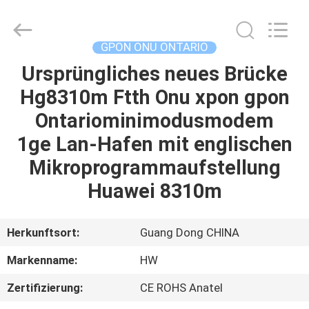
HONGKING
INDUSTRIAL
CO.,
LIMITED.
All
GPON ONU ONTARIO
Rights
Reserved.
Ursprüngliches neues Brücke
HAUS
Hg8310m Ftth Onu xpon gpon
PRODUKTE
Ontariominimodusmodem
1ge Lan-Hafen mit englischen
ÜBER
Mikroprogrammaufstellung
UNS
Huawei 8310m
FABRIK-
Herkunftsort:
Guang Dong CHINA
AUSFLUG
Markenname:
HW
Zertifizierung:
CE ROHS Anatel
QUALITÄTSKONTROLLE