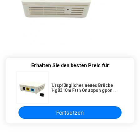
Erhalten Sie den besten Preis für
Ursprüngliches neues Brücke
Hg8310m Ftth Onu xpon gpon
Ontariominimodusmodem 1ge
Lan-Hafen mit englischen
Mikroprogrammaufstellung
Huawei 8310m
Fortsetzen