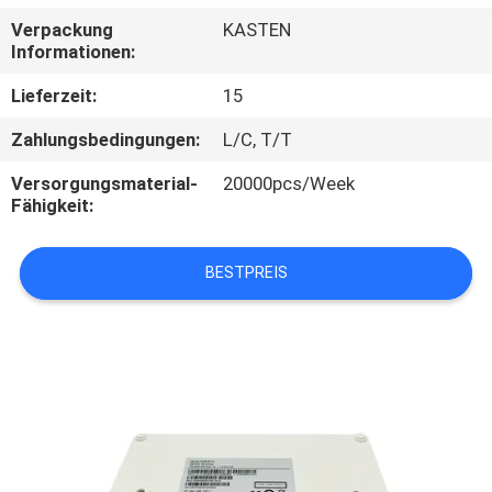
Verpackung
KASTEN
TRETEN
Informationen:
SIE
Lieferzeit:
15
MIT
Zahlungsbedingungen:
L/C, T/T
UNS
Versorgungsmaterial-
20000pcs/Week
IN
Fähigkeit:
VERBINDUNG
BESTPREIS
FORDERN
SIE
EIN
ZITAT
SITEMAP