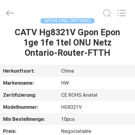
HONGKING
INDUSTRIAL
CO.,
LIMITED.
All
GPON ONU ONTARIO
Rights
Reserved.
CATV Hg8321V Gpon Epon
HAUS
1ge 1fe 1tel ONU Netz
PRODUKTE
Ontario-Router-FTTH
ÜBER
Herkunftsort:
China
UNS
Markenname:
HW
Zertifizierung:
CE ROHS Anatel
FABRIK-
Modellnummer:
HG8321V
AUSFLUG
Min Bestellmenge:
10pcs
QUALITÄTSKONTROLLE
Preis:
Negociatable