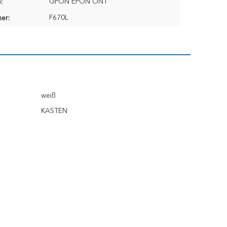
GPON EPON ONT
:
F670L
er:
weiß
KASTEN