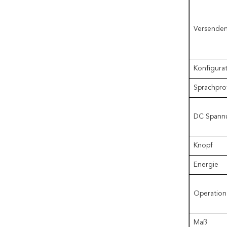
Versendenf
Konfigura
Sprachpro
DC Spann
Knopf
Energie
Operation
Maß