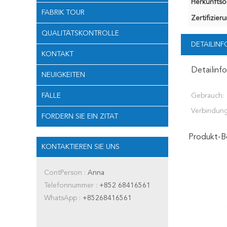
Herkunftsor
FABRIK TOUR
Zertifizier
QUALITÄTSKONTROLLE
DETAILIN
KONTAKT
Detailinf
NEUIGKEITEN
FÄLLE
Gebrauch:
Verbindung
FORDERN SIE EIN ZITAT
Produkt-B
KONTAKTIEREN SIE UNS
ContPerson :
Anna
Telefonnummer :
+852 68416561
WhatsApp :
+85268416561