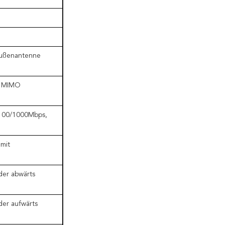
Außenantenne
2 MIMO
/100/1000Mbps,
mit
der abwärts
der aufwärts