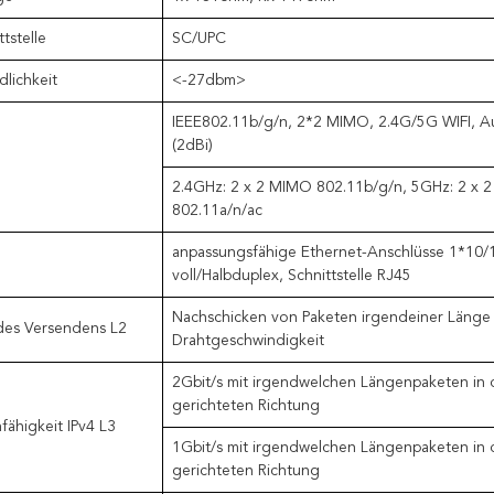
tstelle
SC/UPC
lichkeit
<-27dbm>
IEEE802.11b/g/n, 2*2 MIMO, 2.4G/5G WIFI, 
(2dBi)
2.4GHz: 2 x 2 MIMO 802.11b/g/n, 5GHz: 2 x 
802.11a/n/ac
anpassungsfähige Ethernet-Anschlüsse 1*10
voll/Halbduplex, Schnittstelle RJ45
Nachschicken von Paketen irgendeiner Länge 
 des Versendens L2
Drahtgeschwindigkeit
2Gbit/s mit irgendwelchen Längenpaketen in 
gerichteten Richtung
ähigkeit IPv4 L3
1Gbit/s mit irgendwelchen Längenpaketen in 
gerichteten Richtung