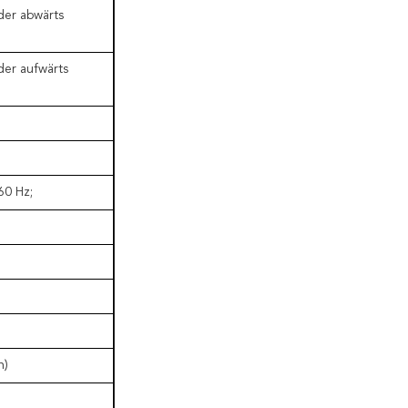
der abwärts
der aufwärts
60 Hz;
n)