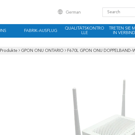
German
QUALITÄTSKONTRO
TRETEN SIE 
UNS
FABRIK-AUSFLUG
LLE
IN VERBIN
Produkte
GPON ONU ONTARIO
F670L GPON ONU DOPPELBAND-WIFI 