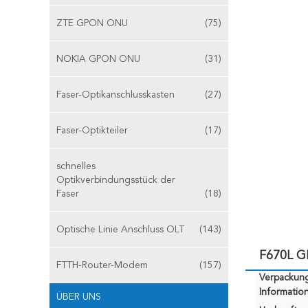
ZTE GPON ONU
(75)
NOKIA GPON ONU
(31)
Faser-Optikanschlusskasten
(27)
Faser-Optikteiler
(17)
schnelles
Optikverbindungsstück der
Faser
(18)
Optische Linie Anschluss OLT
(143)
F670L G
FTTH-Router-Modem
(157)
Verpackun
Information
ÜBER UNS