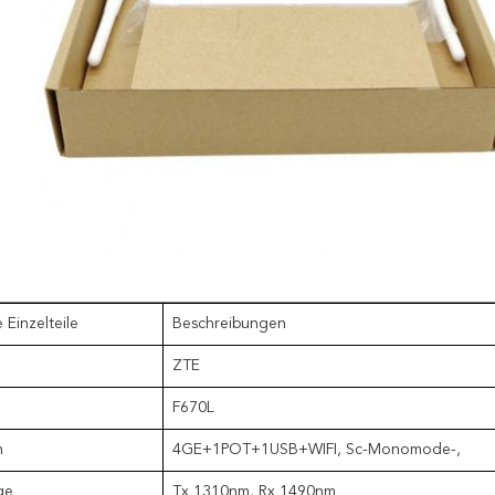
 Einzelteile
Beschreibungen
ZTE
F670L
n
4GE+1POT+1USB+WIFI, Sc-Monomode-,
ge
Tx 1310nm, Rx 1490nm