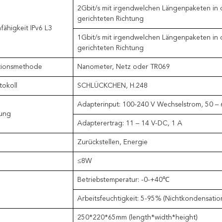
2Gbit/s mit irgendwelchen Längenpaketen in 
gerichteten Richtung
ähigkeit IPv6 L3
1Gbit/s mit irgendwelchen Längenpaketen in 
gerichteten Richtung
tionsmethode
Nanometer, Netz oder TR069
tokoll
SCHLÜCKCHEN, H.248
Adapterinput: 100-240 V Wechselstrom, 50 – 
ung
Adapterertrag: 11 – 14 V-DC, 1 A
Zurückstellen, Energie
≤8W
Betriebstemperatur: -0-+40℃
Arbeitsfeuchtigkeit: 5-95% (Nichtkondensatio
250*220*65mm (length*width*height)