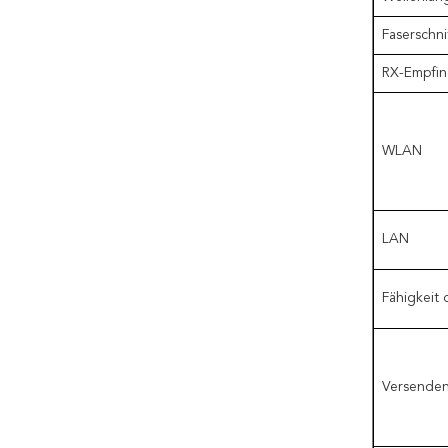
Faserschnit
RX-Empfind
WLAN
LAN
Fähigkeit
Versendenf