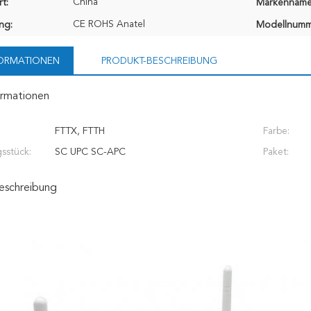
China
t:
Markenname
CE ROHS Anatel
ung:
Modellnumm
FORMATIONEN
PRODUKT-BESCHREIBUNG
ormationen
FTTX, FTTH
Farbe:
sstück:
SC UPC SC-APC
Paket:
eschreibung