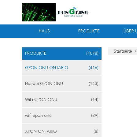
HAUS
PRODUKTE
ÜBER 
Startseite
PRODUKTE
(1078)
GPON ONU ONTARIO
(416)
Huawei GPON ONU
(143)
WiFi GPON ONU
(14)
wifi epon onu
(29)
XPON ONTARIO
(8)