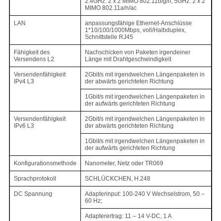
2.4GHz: 2 x 2 MIMO 802.11b/g/n, 5GHz: 2 x 2
MIMO 802.11a/n/ac
LAN
anpassungsfähige Ethernet-Anschlüsse
1*10/100/1000Mbps, voll/Halbduplex,
Schnittstelle RJ45
Fähigkeit des
Nachschicken von Paketen irgendeiner
Versendens L2
Länge mit Drahtgeschwindigkeit
Versendenfähigkeit
2Gbit/s mit irgendwelchen Längenpaketen in
IPv4 L3
der abwärts gerichteten Richtung
1Gbit/s mit irgendwelchen Längenpaketen in
der aufwärts gerichteten Richtung
Versendenfähigkeit
2Gbit/s mit irgendwelchen Längenpaketen in
IPv6 L3
der abwärts gerichteten Richtung
1Gbit/s mit irgendwelchen Längenpaketen in
der aufwärts gerichteten Richtung
Konfigurationsmethode
Nanometer, Netz oder TR069
Sprachprotokoll
SCHLÜCKCHEN, H.248
DC Spannung
Adapterinput: 100-240 V Wechselstrom, 50 –
60 Hz;
Adapterertrag: 11 – 14 V-DC, 1 A