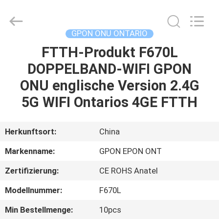
HONGKING
INDUSTRIAL
CO.,
LIMITED.
All
GPON ONU ONTARIO
Rights
Reserved.
FTTH-Produkt F670L
HAUS
DOPPELBAND-WIFI GPON
PRODUKTE
ONU englische Version 2.4G
5G WIFI Ontarios 4GE FTTH
ÜBER
UNS
Herkunftsort:
China
Markenname:
GPON EPON ONT
FABRIK-
Zertifizierung:
CE ROHS Anatel
AUSFLUG
Modellnummer:
F670L
QUALITÄTSKONTROLLE
Min Bestellmenge:
10pcs