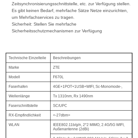
Zeitsynchronisierungsschnittstelle, etc. zur Verfügung stellen.
Es gibt keinen Bedarf, mehrfache Sätze Netze einzurichten,
um Mehrfachservices zu tragen.
Sicherheit: Stellen Sie mehrfache
Sicherheitsschutzmechanismen zur Verfügung
Technische Einzelteile
Beschreibungen
Marke
ZTE
Modell
F670L
Faserhafen
4GE+1POT+1USB+WIFI, Sc-Monomode-,
Wellenlänge
Tx 1310nm, Rx 1490nm
Faserschnittstelle
SC/UPC
RX-Empfindlichkeit
<-27dbm>
WLAN
IEEE802.11b/g/n, 2*2 MIMO, 2.4G/5G WIFI,
Außenantenne (2dBi)