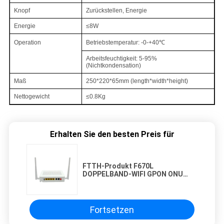
Knopf
Zurückstellen, Energie
Energie
≤8W
Operation
Betriebstemperatur: -0-+40℃
Arbeitsfeuchtigkeit: 5-95%
(Nichtkondensation)
Maß
250*220*65mm (length*width*height)
Nettogewicht
≤0.8Kg
Erhalten Sie den besten Preis für
FTTH-Produkt F670L
DOPPELBAND-WIFI GPON ONU
englische Version 2.4G 5G WIFI
Ontarios 4GE FTTH
Fortsetzen