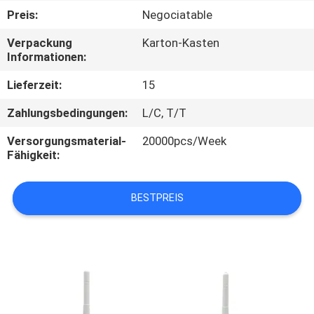
Preis:
Negociatable
TRETEN
Verpackung
Karton-Kasten
SIE
Informationen:
MIT
Lieferzeit:
15
UNS
Zahlungsbedingungen:
L/C, T/T
IN
Versorgungsmaterial-
20000pcs/Week
VERBINDUNG
Fähigkeit:
FORDERN
BESTPREIS
SIE
EIN
ZITAT
SITEMAP