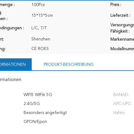
lmenge :
100Pcs
Preis :
g
15*15*5cm
Lieferzeit :
en :
Versorgungs
edingungen :
L/C, T/T
Fähigkeit :
Shenzhen
t:
Markenname
CE ROES
ung:
Modellnumm
FORMATIONEN
PRODUKT-BESCHREIBUNG
ormationen
WIFI5 WIFI6 5G
BANAD:
2.4G/5G
APC-UPC:
Besonders angefertigt
Hafen:
GPON/Epon