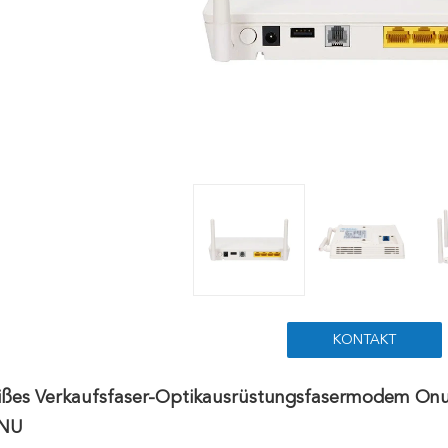
KONTAKT
ißes Verkaufsfaser-Optikausrüstungsfasermodem On
NU