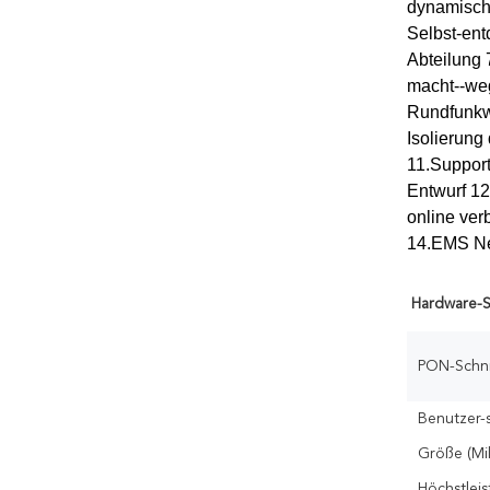
dynamische
Selbst-en
Abteilung
macht--we
Rundfunkwi
Isolierun
11.Support
Entwurf 1
online ver
14.EMS Ne
Hardware-S
PON-Schnit
Benutzer-s
Größe (Mil
Höchstlei