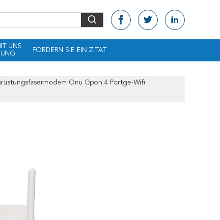
MIT UNS
FORDERN SIE EIN ZITAT
DUNG
usrüstungsfasermodem Onu Gpon 4 Portge-Wifi