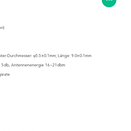
on)
uter-Durchmesser: φ5.5±0.1mm; Länge: 9.0±0.1mm
n 5db, Antennenenergie 16~21dbm
srate