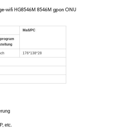
ortge-wifi HG8546M 8546M gpon ONU
Maß/PC
oprogram
tellung
sch
176*138*28
erung
, etc.