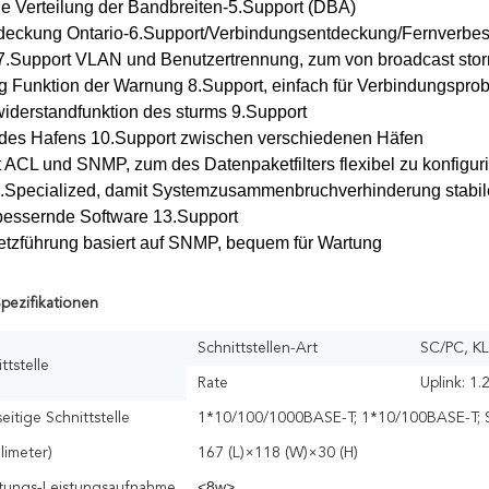
 Verteilung der Bandbreiten-5.Support (DBA)
tdeckung Ontario-6.Support/Verbindungsentdeckung/Fernverbes
 7.Support VLAN und Benutzertrennung, zum von broadcast sto
g Funktion der Warnung 8.Support, einfach für Verbindungspr
derstandfunktion des sturms 9.Support
g des Hafens 10.Support zwischen verschiedenen Häfen
 ACL und SNMP, zum des Datenpaketfilters flexibel zu konfigur
2.Specialized, damit Systemzusammenbruchverhinderung stabil
bessernde Software 13.Support
tzführung basiert auf SNMP, bequem für Wartung
pezifikationen
Schnittstellen-Art
SC/PC, K
tstelle
Rate
Uplink: 1
eitige Schnittstelle
1*10/100/1000BASE-T; 1*10/100BASE-T; Sc
limeter)
167 (L)×118 (W)×30 (H)
<8w>
stungs-Leistungsaufnahme