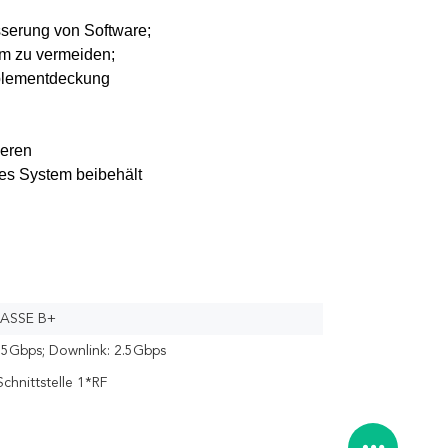
serung von Software;
rm zu vermeiden;
oblementdeckung
ieren
es System beibehält
LASSE B+
.25Gbps; Downlink: 2.5Gbps
hnittstelle 1*RF