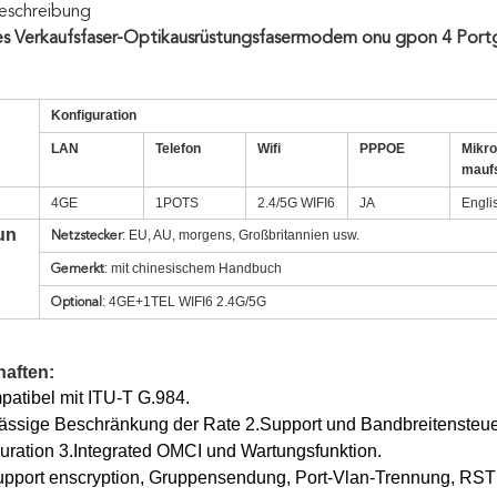
eschreibung
es Verkaufsfaser-Optikausrüstungsfasermodem onu gpon 4 P
Konfiguration
LAN
Telefon
Wifi
PPPOE
Mikr
maufs
4GE
1POTS
2.4/5G WIFI6
JA
Engli
un
: EU, AU, morgens, Großbritannien usw.
Netzstecker
: mit chinesischem Handbuch
Gemerkt
: 4GE+1TEL WIFI6 2.4G/5G
Optional
aften:
mpatibel mit ITU-T G.984.
ässige Beschränkung der Rate 2.Support und Bandbreitensteu
uration 3.Integrated OMCI und Wartungsfunktion.
pport enscryption, Gruppensendung, Port-Vlan-Trennung, RSTP