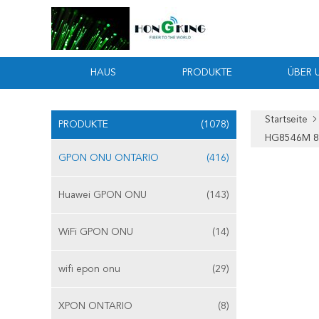
HAUS
PRODUKTE
ÜBER 
Startseite
PRODUKTE
(1078)
HG8546M 
GPON ONU ONTARIO
(416)
Huawei GPON ONU
(143)
WiFi GPON ONU
(14)
wifi epon onu
(29)
XPON ONTARIO
(8)