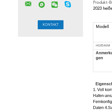
Produkt-B
2023 heiß
Modell
HG8546M
Anmerk
gen
Eigensch
1. Voll ko
Hafen-ans
Fernkonfig
Daten 4.Su