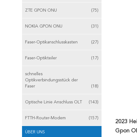
ZTE GPON ONU
(75)
NOKIA GPON ONU
(31)
Faser-Optikanschlusskasten
(27)
Faser-Optikteiler
(17)
schnelles
Optikverbindungsstück der
Faser
(18)
Optische Linie Anschluss OLT
(143)
FTTH-Router-Modem
(157)
2023 He
Gpon O
ÜBER UNS