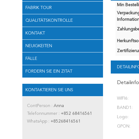
Min Bestel
FABRIK TOUR
Verpackun
Information
QUALITÄTSKONTROLLE
Zahlungsb
KONTAKT
Herkunftsor
NEUIGKEITEN
Zertifizier
FÄLLE
DETAILIN
FORDERN SIE EIN ZITAT
Detailinf
KONTAKTIEREN SIE UNS
WIFI6:
ContPerson :
Anna
BAND1:
Telefonnummer :
+852 68416561
Logo:
WhatsApp :
+85268416561
GPON: