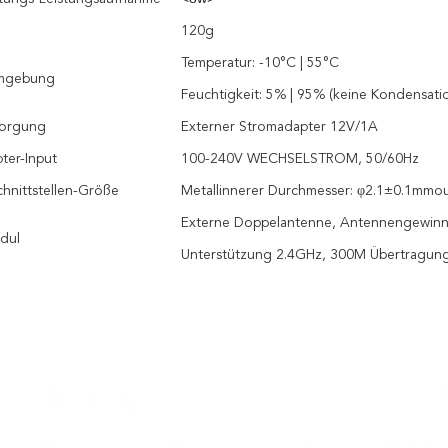
120g
Temperatur: -10°C | 55°C
umgebung
Feuchtigkeit: 5% | 95% (keine Kondensati
sorgung
Externer Stromadapter 12V/1A
ter-Input
100-240V WECHSELSTROM, 50/60Hz
chnittstellen-Größe
Metallinnerer Durchmesser: φ2.1±0.1mmo
Externe Doppelantenne, Antennengewin
dul
Unterstützung 2.4GHz, 300M Übertragung