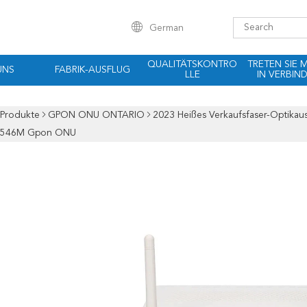
German
QUALITÄTSKONTRO
TRETEN SIE 
UNS
FABRIK-AUSFLUG
LLE
IN VERBIN
Produkte
GPON ONU ONTARIO
2023 Heißes Verkaufsfaser-Optika
8546M Gpon ONU