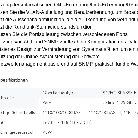
ützung der automatischen ONT-Erkennung/Link-Erkennung/Remo
tzen Sie die VLAN-Aufteilung und Benutzertrennung, um Broad
tzt die Ausschaltalarmfunktion, die die Erkennung von Verbindu
tzt die Rundfunk-Sturmwiderstandsfunktion
ützen Sie die Portisolierung zwischen verschiedenen Ports
ützung von ACL und SNMP zur flexiblen Konfiguration des Daten
isiertes Design zur Verhinderung von Systemausfällen, um ein 
ützung der Online-Aktualisierung der Software
etzwerkmanagement basierend auf SNMP, praktisch für die Wa
pezifikationen
Oberflächentyp
SC/PC, KLASSE B
tstelle
Rate
Uplink: 1,25 Gbit/
itige Schnittstelle
1*10/100/1000BASE-T; 1*10/100BASE-T; 1*RF-Sch
m)
167 (L) × 118 (B) × 30 (H)
 Energieverbrauch
<8W