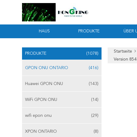
HAUS
PRODUKTE
ÜBER 
Startseite
PRODUKTE
(1078)
Version 85
GPON ONU ONTARIO
(416)
Huawei GPON ONU
(143)
WiFi GPON ONU
(14)
wifi epon onu
(29)
XPON ONTARIO
(8)