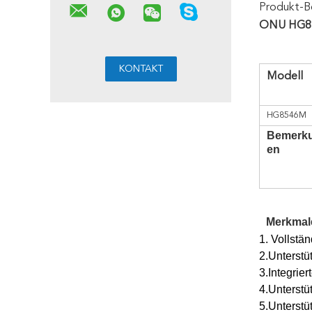
Produkt-B
ONU HG85
Modell
HG8546M
Bemerk
en
Merkmal
1. Vollstä
2.Unterstü
3.Integrie
4.Unterstü
5.Unterst