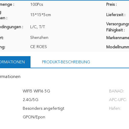
lmenge :
100Pcs
Preis :
g
15*15*5cm
Lieferzeit :
en :
Versorgungs
edingungen :
L/C, T/T
Fähigkeit :
Shenzhen
t:
Markenname
CE ROES
ung:
Modellnumm
FORMATIONEN
PRODUKT-BESCHREIBUNG
ormationen
WIFI5 WIFI6 5G
BANAD:
2.4G/5G
APC-UPC:
Besonders angefertigt
Hafen:
GPON/Epon