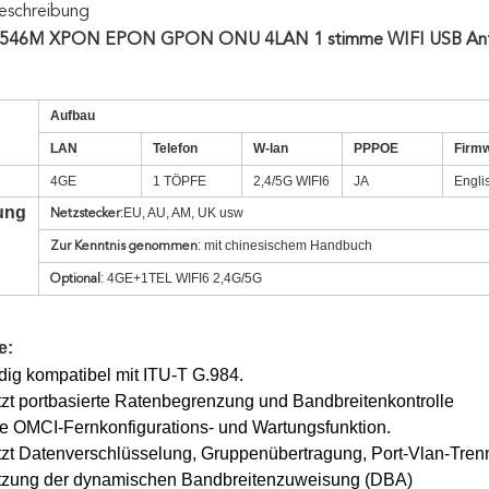
eschreibung
46M XPON EPON GPON ONU 4LAN 1 stimme WIFI USB Anten
Aufbau
LAN
Telefon
W-lan
PPPOE
Firm
4GE
1 TÖPFE
2,4/5G WIFI6
JA
Engli
ung
:EU, AU, AM, UK usw
Netzstecker
: mit chinesischem Handbuch
Zur Kenntnis genommen
: 4GE+1TEL WIFI6 2,4G/5G
Optional
e:
ndig kompatibel mit ITU-T G.984.
tzt portbasierte Ratenbegrenzung und Bandbreitenkontrolle
rte OMCI-Fernkonfigurations- und Wartungsfunktion.
tzt Datenverschlüsselung, Gruppenübertragung, Port-Vlan-Tre
ützung der dynamischen Bandbreitenzuweisung (DBA)