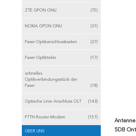
ZTE GPON ONU
(75)
NOKIA GPON ONU
(31)
Faser-Optikanschlusskasten
(27)
Faser-Optikteiler
(17)
schnelles
Optikverbindungsstück der
Faser
(18)
Optische Linie Anschluss OLT
(143)
FTTH-Router-Modem
(157)
Antenne
5DB Ont
ÜBER UNS