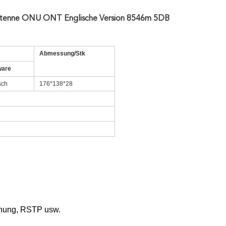
ne ONU ONT Englische Version 8546m 5DB
Abmessung/Stk
ware
sch
176*138*28
nnung, RSTP usw.