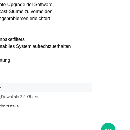
te-Upgrade der Software;
cast-Stürme zu vermeiden.
ngsproblemen erleichtert
paketfilters
stabiles System aufrechtzuerhalten
rtung
+
s;Downlink: 2,5 Gbit/s
nittstelle