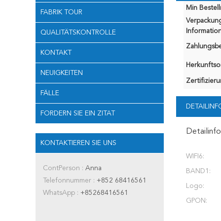
Min Bestel
FABRIK TOUR
Verpackun
Information
QUALITÄTSKONTROLLE
Zahlungsb
KONTAKT
Herkunftsor
NEUIGKEITEN
Zertifizier
FÄLLE
DETAILIN
FORDERN SIE EIN ZITAT
Detailinf
KONTAKTIEREN SIE UNS
WIFI6:
ContPerson :
Anna
BAND1:
Telefonnummer :
+852 68416561
Logo:
WhatsApp :
+85268416561
GPON: