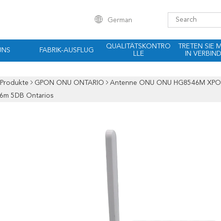
German
QUALITÄTSKONTRO
TRETEN SIE 
UNS
FABRIK-AUSFLUG
LLE
IN VERBIN
Produkte
GPON ONU ONTARIO
Antenne ONU ONU HG8546M XPON 
46m 5DB Ontarios