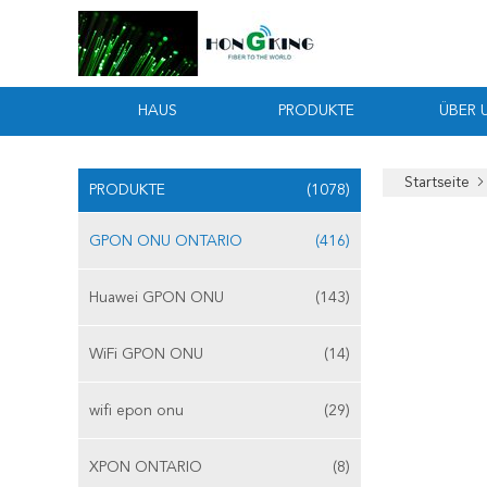
HAUS
PRODUKTE
ÜBER 
Startseite
PRODUKTE
(1078)
GPON ONU ONTARIO
(416)
Huawei GPON ONU
(143)
WiFi GPON ONU
(14)
wifi epon onu
(29)
XPON ONTARIO
(8)