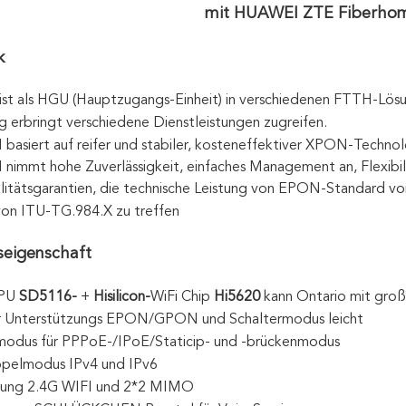
mit HUAWEI ZTE Fiberho
k
t als HGU (Hauptzugangs-Einheit) in verschiedenen FTTH-Lösu
erbringt verschiedene Dienstleistungen zugreifen.
asiert auf reifer und stabiler, kosteneffektiver XPON-Technol
immt hohe Zuverlässigkeit, einfaches Management an, Flexibili
alitätsgarantien, die technische Leistung von EPON-Standar
von ITU-TG.984.X zu treffen
seigenschaft
PU
SD5116-
+
Hisilicon-
WiFi Chip
Hi5620
kann Ontario mit große
 Unterstützungs EPON/GPON und Schaltermodus leicht
odus für PPPoE-/IPoE/Staticip- und -brückenmodus
pelmodus IPv4 und IPv6
zung 2.4G WIFI und 2*2 MIMO