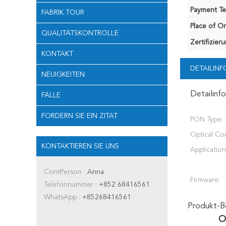
Payment Te
FABRIK TOUR
Place of Or
QUALITÄTSKONTROLLE
Zertifizier
KONTAKT
DETAILIN
NEUIGKEITEN
Detailinf
FÄLLE
FORDERN SIE EIN ZITAT
PON Type:
Optical Co
KONTAKTIEREN SIE UNS
Application
ContPerson :
Anna
Firmware:
Telefonnummer :
+852 68416561
WhatsApp :
+85268416561
Produkt-B
O