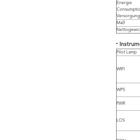
Energie
Consumpti
Versorgung
Maß
Nettogewic
Instrum
Pilot Lamp
WIFI
WPS
PWR
LOS