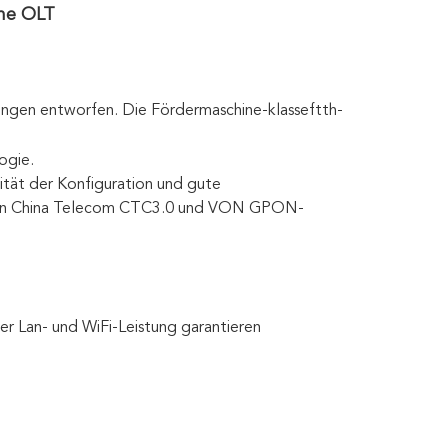
me OLT
ngen entworfen. Die Fördermaschine-klasseftth-
ogie.
tät der Konfiguration und gute
d von China Telecom CTC3.0 und VON GPON-
r Lan- und WiFi-Leistung garantieren