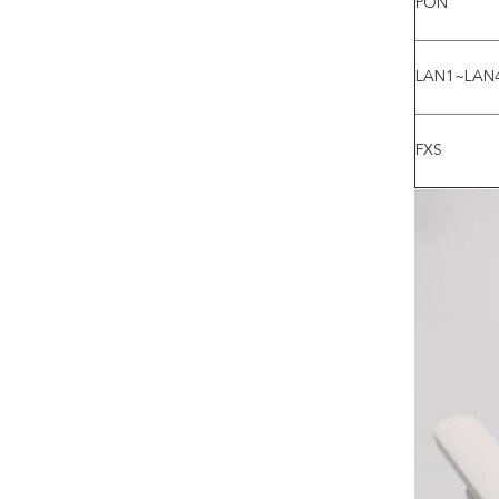
PON
LAN1~LAN
FXS