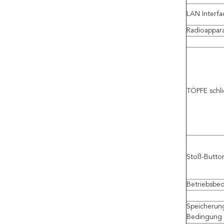
LAN Interfa
Radioappar
TÖPFE schl
Stoß-Butto
Betriebsbe
Speicherun
Bedingung