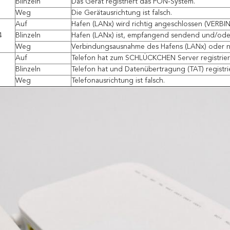
Blinzeln
Das Gerät registriert das PON-System.
Weg
Die Gerätausrichtung ist falsch.
Auf
Hafen (LANx) wird richtig angeschlossen (VERB
4
Blinzeln
Hafen (LANx) ist, empfangend sendend und/oder
Weg
Verbindungsausnahme des Hafens (LANx) oder n
Auf
Telefon hat zum SCHLÜCKCHEN Server registrier
Blinzeln
Telefon hat und Datenübertragung (TAT) registrie
Weg
Telefonausrichtung ist falsch.