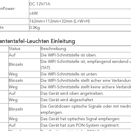
DC 12V/1A
onPower-
≤6W
162mm×112mm×32mm (L×W×H)
ht
0.3Kg
ententafel-Leuchten Einleitung
Status
Beschreibung
Auf
Die WIFI-Schnittstelle ist oben.
Die WIFI-Schnittstelle ist, empfangend sendend
Blinzeln
(TAT).
Weg
Die WIFI-Schnittstelle ist unten.
Blinzeln
Die WIFI-Schnittstelle stellt sicher eine Verbindun
Weg
Die WIFI-Schnittstelle stellt keine sichere Verbin
Auf
Das Gerät wird oben angetrieben.
Weg
Das Gerät wird abgeschaltet.
Die Gerätdosen optische Signale oder mit niedri
Blinzeln
empfangen.
Weg
Das Gerät hat optisches Signal empfangen.
Auf
Das Gerät hat zum PON-System registriert.