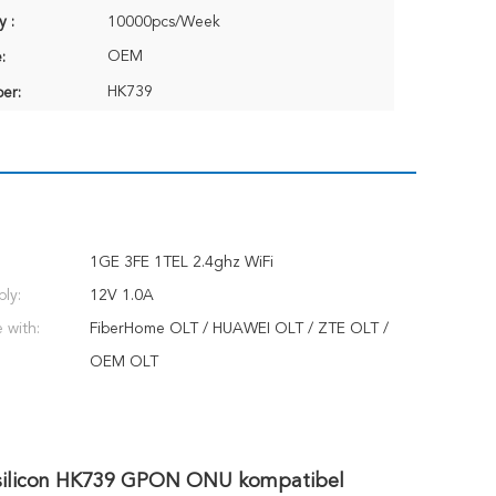
y :
10000pcs/Week
OEM
:
HK739
er:
1GE 3FE 1TEL 2.4ghz WiFi
ly:
12V 1.0A
 with:
FiberHome OLT / HUAWEI OLT / ZTE OLT /
OEM OLT
isilicon HK739 GPON ONU kompatibel