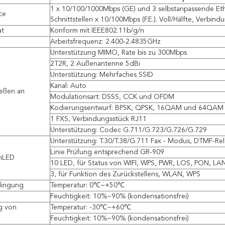
1 x 10/100/1000Mbps (GE) und 3 selbstanpassende Et
ce
Schnittstellen x 10/100Mbps (F.E.). Voll/Hälfte, Verbin
at
Konform mit IEEE802.11b/g/n
Arbeitsfrequenz: 2.400-2.4835GHz
Unterstützung MIMO, Rate bis zu 300Mbps
2T2R, 2 Außenantenne 5dBi
Unterstützung: Mehrfaches SSID
Kanal: Auto
ießen an
Modulationsart: DSSS, CCK und OFDM
Kodierungsentwurf: BPSK, QPSK, 16QAM und 64QAM
1 FXS, Verbindungsstück RJ11
Unterstützung: Codec G.711/G.723/G.726/G.729
Unterstützung: T.30/T.38/G.711 Fax - Modus, DTMF-Rel
Linie Prüfung entsprechend GR-909
nLED
10 LED, für Status von WIFI, WPS, PWR, LOS, PON, L
3, für Funktion des Zurückstellens, WLAN, WPS
dingung
Temperatur: 0℃~+50℃
Feuchtigkeit: 10%~90% (kondensationsfrei)
g von
Temperatur: -30℃~+60℃
Feuchtigkeit: 10%~90% (kondensationsfrei)