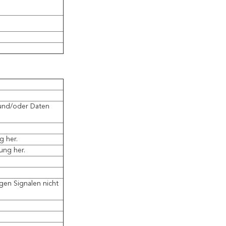
 und/oder Daten
g her.
dung her.
gen Signalen nicht