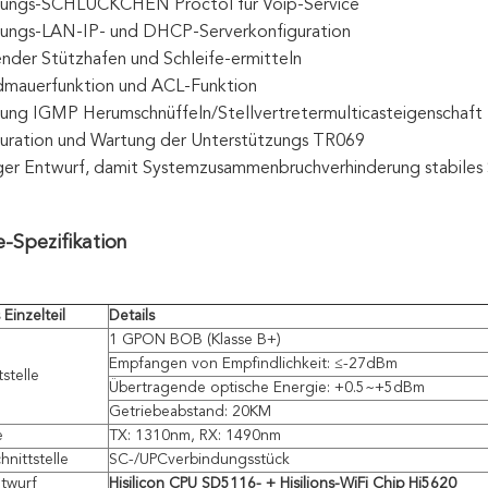
zungs-SCHLÜCKCHEN Proctol für Voip-Service
zungs-LAN-IP- und DHCP-Serverkonfiguration
nder Stützhafen und Schleife-ermitteln
dmauerfunktion und ACL-Funktion
ung IGMP Herumschnüffeln/Stellvertretermulticasteigenschaft
guration und Wartung der Unterstützungs TR069
ger Entwurf, damit Systemzusammenbruchverhinderung stabiles
-Spezifikation
Einzelteil
Details
1 GPON BOB (Klasse B+)
Empfangen von Empfindlichkeit: ≤-27dBm
stelle
Übertragende optische Energie: +0.5~+5dBm
Getriebeabstand: 20KM
e
TX: 1310nm, RX: 1490nm
hnittstelle
SC-/UPCverbindungsstück
twurf
Hisilicon CPU SD5116- + Hisilions-WiFi Chip Hi5620