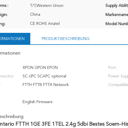
rms :
T/T,Western Union
Supply Abilit
China
igin:
Markenname
CE ROHS Anatel
ung:
Model Numb
FORMATIONEN
PRODUKT-BESCHREIBUNG
ormationen
XPON GPON EPON
Port:
nnector:
SC UPC SCAPC optional
Power Supp
:
FTTH FTTB FTTX Network
Compatible
English Firmware
eschreibung
ntario FTTH 1GE 3FE 1TEL 2.4g 5dbi Bestes Soem-H