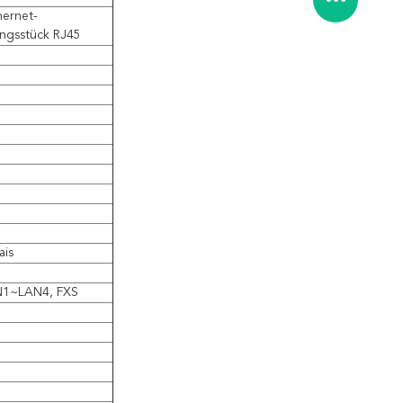
hernet-
dungsstück RJ45
ais
AN1~LAN4, FXS