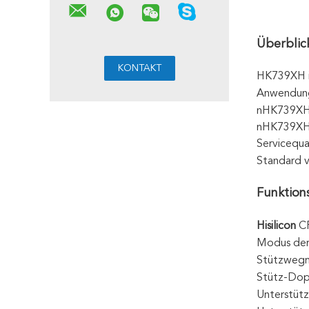
Überblic
HK739XH is
Anwendung 
nHK739XH b
nHK739XH n
Servicequ
Standard 
Funktion
Hisilicon
C
Modus der
Stützwegm
Stütz-Dop
Unterstüt