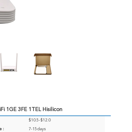
i 1GE 3FE 1TEL Hisilicon
$10.5-$12.0
e :
7-15days