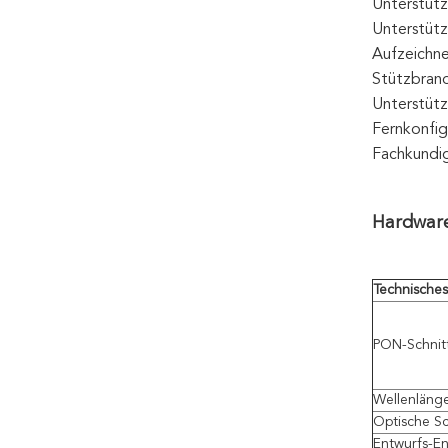
Unterstüt
Unterstüt
Aufzeichne
Stützbran
Unterstütz
Fernkonfi
Fachkundi
Hardware
Technisches 
PON-Schnitt
Wellenläng
Optische Sc
Entwurfs-En