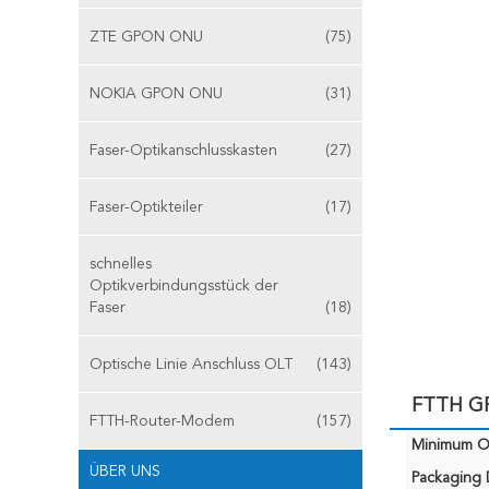
ZTE GPON ONU
(75)
NOKIA GPON ONU
(31)
Faser-Optikanschlusskasten
(27)
Faser-Optikteiler
(17)
schnelles
Optikverbindungsstück der
Faser
(18)
Optische Linie Anschluss OLT
(143)
FTTH GP
FTTH-Router-Modem
(157)
Minimum Or
ÜBER UNS
Packaging D