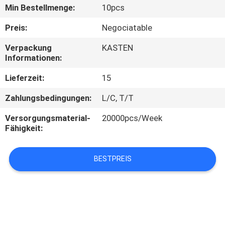
Min Bestellmenge:
10pcs
TRETEN
Preis:
Negociatable
SIE
Verpackung
KASTEN
MIT
Informationen:
UNS
Lieferzeit:
15
IN
Zahlungsbedingungen:
L/C, T/T
VERBINDUNG
Versorgungsmaterial-
20000pcs/Week
Fähigkeit:
FORDERN
SIE
BESTPREIS
EIN
ZITAT
SITEMAP