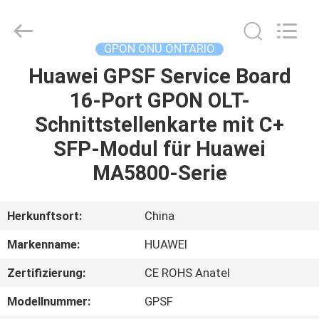
HONGKING
INDUSTRIAL
CO.,
LIMITED.
All
GPON ONU ONTARIO
Rights
Reserved.
Huawei GPSF Service Board
HAUS
16-Port GPON OLT-
PRODUKTE
Schnittstellenkarte mit C+
SFP-Modul für Huawei
ÜBER
MA5800-Serie
UNS
Herkunftsort:
China
FABRIK-
Markenname:
HUAWEI
AUSFLUG
Zertifizierung:
CE ROHS Anatel
QUALITÄTSKONTROLLE
Modellnummer:
GPSF